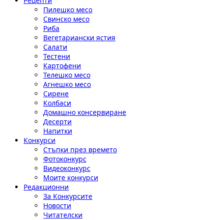
Рецепти
Пилешко месо
Свинско месо
Риба
Вегетариански ястия
Салати
Тестени
Картофени
Телешко месо
Агнешко месо
Сирене
Колбаси
Домашно консервиране
Десерти
Напитки
Конкурси
Стъпки през времето
Фотоконкурс
Видеоконкурс
Моите конкурси
Редакционни
За Конкурсите
Новости
Читателски