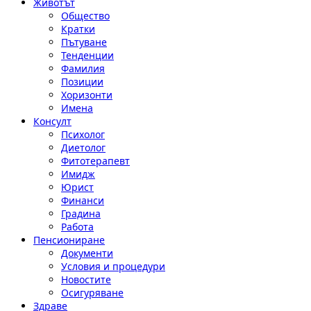
Животът
Общество
Кратки
Пътуване
Тенденции
Фамилия
Позиции
Хоризонти
Имена
Консулт
Психолог
Диетолог
Фитотерапевт
Имидж
Юрист
Финанси
Градина
Работа
Пенсиониране
Документи
Условия и процедури
Новостите
Осигуряване
Здраве