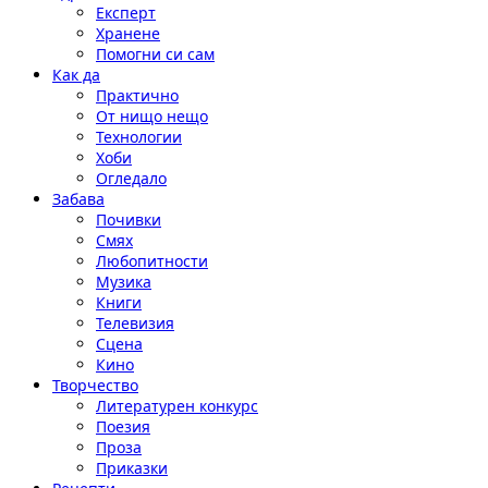
Експерт
Хранене
Помогни си сам
Как да
Практично
От нищо нещо
Технологии
Хоби
Огледало
Забава
Почивки
Смях
Любопитности
Музика
Книги
Телевизия
Сцена
Кино
Творчество
Литературен конкурс
Поезия
Проза
Приказки