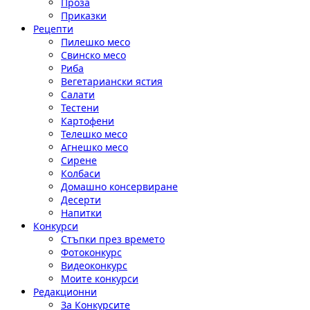
Проза
Приказки
Рецепти
Пилешко месо
Свинско месо
Риба
Вегетариански ястия
Салати
Тестени
Картофени
Телешко месо
Агнешко месо
Сирене
Колбаси
Домашно консервиране
Десерти
Напитки
Конкурси
Стъпки през времето
Фотоконкурс
Видеоконкурс
Моите конкурси
Редакционни
За Конкурсите