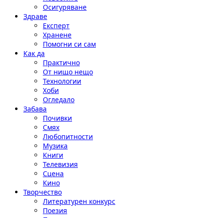
Осигуряване
Здраве
Експерт
Хранене
Помогни си сам
Как да
Практично
От нищо нещо
Технологии
Хоби
Огледало
Забава
Почивки
Смях
Любопитности
Музика
Книги
Телевизия
Сцена
Кино
Творчество
Литературен конкурс
Поезия