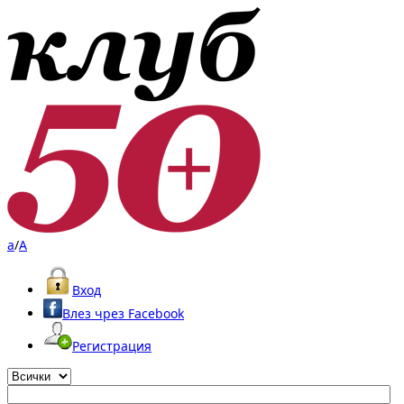
a
/
A
Вход
Влез чрез Facebook
Регистрация