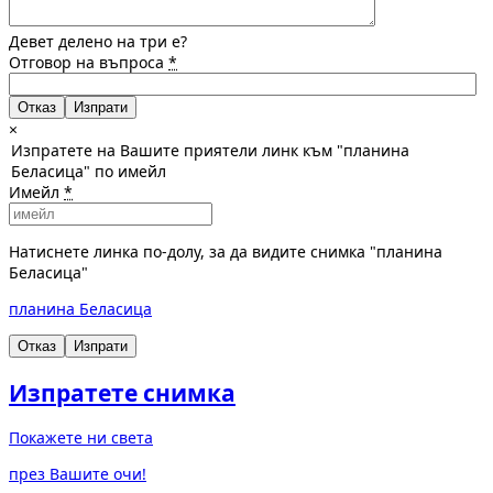
Девет делено на три е?
Отговор на въпроса
*
Отказ
×
Изпратете на Вашите приятели линк към "планина
Беласица" по имейл
Имейл
*
Натиснете линка по-долу, за да видите снимка "планина
Беласица"
планина Беласица
Отказ
Изпрати
Изпратете снимка
Покажете ни света
през Вашите очи!