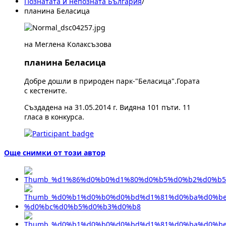
Познатата и непозната България
/
планина Беласица
на Меглена Колаксъзова
планина Беласица
Добре дошли в природен парк-"Беласица".Гората
с кестените.
Създадена на 31.05.2014 г. Видяна 101 пъти. 11
гласа в конкурса.
Още снимки от този автор