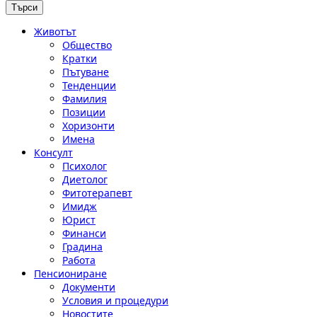
Животът
Общество
Кратки
Пътуване
Тенденции
Фамилия
Позиции
Хоризонти
Имена
Консулт
Психолог
Диетолог
Фитотерапевт
Имидж
Юрист
Финанси
Градина
Работа
Пенсиониране
Документи
Условия и процедури
Новостите