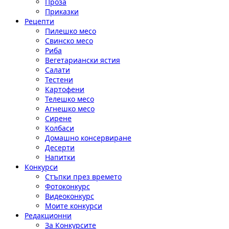
Проза
Приказки
Рецепти
Пилешко месо
Свинско месо
Риба
Вегетариански ястия
Салати
Тестени
Картофени
Телешко месо
Агнешко месо
Сирене
Колбаси
Домашно консервиране
Десерти
Напитки
Конкурси
Стъпки през времето
Фотоконкурс
Видеоконкурс
Моите конкурси
Редакционни
За Конкурсите