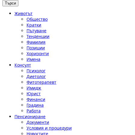
Животът
Общество
Кратки
Пътуване
Тенденции
Фамилия
Позиции
Хоризонти
Имена
Консулт
Психолог
Диетолог
Фитотерапевт
Имидж
Юрист
Финанси
Градина
Работа
Пенсиониране
Документи
Условия и процедури
Новостите