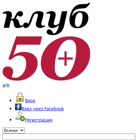
a
/
A
Вход
Влез чрез Facebook
Регистрация