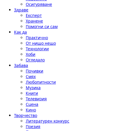
Осигуряване
Здраве
Експерт
Хранене
Помогни си сам
Как да
Практично
От нищо нещо
Технологии
Хоби
Огледало
Забава
Почивки
Смях
Любопитности
Музика
Книги
Телевизия
Сцена
Кино
Творчество
Литературен конкурс
Поезия