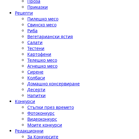
Проза
Приказки
Рецепти
Пилешко месо
Свинско месо
Риба
Вегетариански ястия
Салати
Тестени
Картофени
Телешко месо
Агнешко месо
Сирене
Колбаси
Домашно консервиране
Десерти
Напитки
Конкурси
Стъпки през времето
Фотоконкурс
Видеоконкурс
Моите конкурси
Редакционни
За Конкурсите