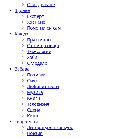
Осигуряване
Здраве
Експерт
Хранене
Помогни си сам
Как да
Практично
От нищо нещо
Технологии
Хоби
Огледало
Забава
Почивки
Смях
Любопитности
Музика
Книги
Телевизия
Сцена
Кино
Творчество
Литературен конкурс
Поезия