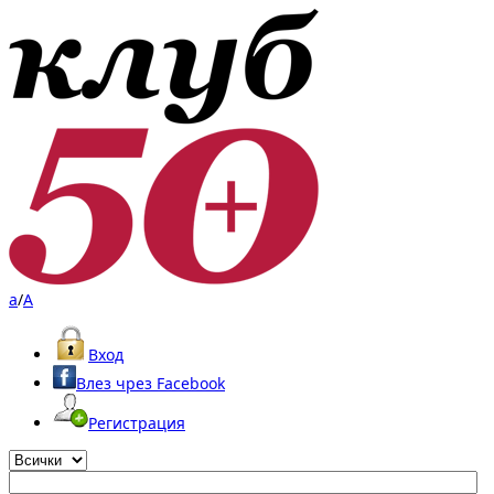
a
/
A
Вход
Влез чрез Facebook
Регистрация