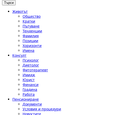
Животът
Общество
Кратки
Пътуване
Тенденции
Фамилия
Позиции
Хоризонти
Имена
Консулт
Психолог
Диетолог
Фитотерапевт
Имидж
Юрист
Финанси
Градина
Работа
Пенсиониране
Документи
Условия и процедури
Новостите