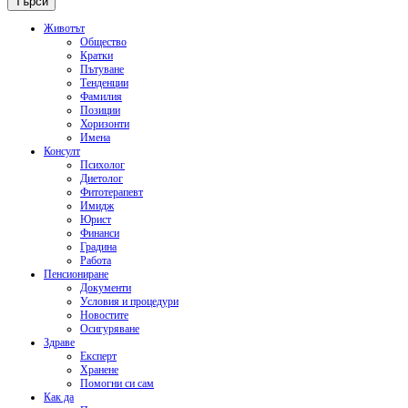
Животът
Общество
Кратки
Пътуване
Тенденции
Фамилия
Позиции
Хоризонти
Имена
Консулт
Психолог
Диетолог
Фитотерапевт
Имидж
Юрист
Финанси
Градина
Работа
Пенсиониране
Документи
Условия и процедури
Новостите
Осигуряване
Здраве
Експерт
Хранене
Помогни си сам
Как да