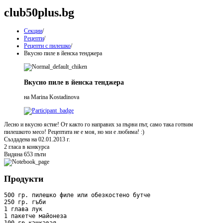
club50plus.bg
Секции
/
Рецепти
/
Рецепти с пилешко
/
Вкусно пиле в йенска тенджера
Вкусно пиле в йенска тенджера
на Marina Kostadinova
Лесно и вкусно ястие! От както го направих за първи път, само така готвим
пилешкото месо! Рецептата не е моя, но ми е любима! :)
Създадена на 02.01.2013 г.
2 гласа в конкурса
Видяна 653 пъти
Продукти
500 гр. пилешко филе или обезкостено бутче

250 гр. гъби

1 глава лук

1 пакетче майонеза
