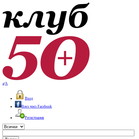
a
/
A
Вход
Влез чрез Facebook
Регистрация