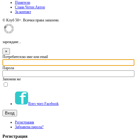
Приятели
Стани Четен Автор
За контакт
© Клуб 50+. Всички права запазени.
зареждане...
×
Потребителско име или email
Парола
Запомни ме
Влез чрез Facebook
Регистрация
Забравена парола?
Регистрация