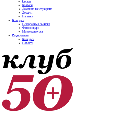
Сирене
Колбаси
Домашно консервиране
Десерти
Напитки
Конкурси
Незабравима почивка
Фотоконкурс
Моите конкурси
Редакционни
Конкурси
Новости