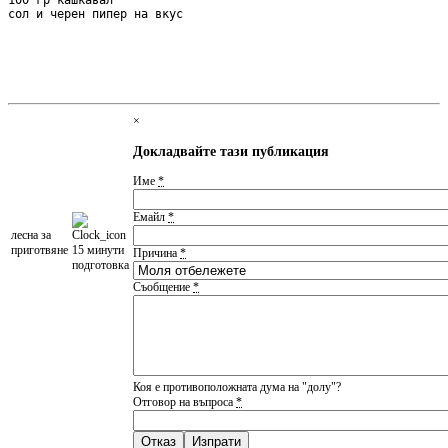
100 гр кашкавал

сол и черен пипер на вкус

×
Докладвайте тази публикация
Име
*
Емайл
*
леснa за
приготвяне
15 минути
Причина
*
подготовка
Съобщение
*
Коя е противоположната дума на "долу"?
Отговор на въпроса
*
Отказ