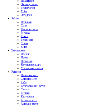
Практично
От нищо нещо
Технологии
Хоби
Огледало
Забава
Почивки
Смях
Любопитности
Музика
Книги
Телевизия
Сцена
Кино
Творчество
Поезия
Проза
Приказки
Коледен конкурс
Многолика любов
Рецепти
Пилешко месо
Свинско месо
Риба
Вегетариански ястия
Салати
Тестени
Картофени
Телешко месо
Агнешко месо