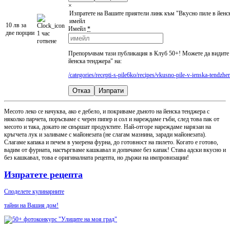
×
Изпратете на Вашите приятели линк към "Вкусно пиле в йенс
имейл
10 лв за
Имейл
*
две порции
1 час
готвене
Препоръчвам тази публикация в Клуб 50+! Можете да видите
йенска тенджера" на:
/categories/recepti-s-pile6ko/recipes/vkusno-pile-v-ienska-tendzhe
Отказ
Изпрати
Месото леко се начуква, ако е дебело, и покриваме дъното на йенска тенджера с
няколко парчета, поръсваме с черен пипер и сол и нареждаме гъби, след това пак от
месото и така, докато не свършат продуктите. Най-отгоре нареждаме нарязан на
кръгчета лук и заливаме с майонезата (не слагам мазнина, заради майонезата).
Слагаме капака и печем в умерена фурна, до готовност на пилето. Когато е готово,
вадим от фурната, настъргваме кашкавал и допичаме без капак! Става адски вкусно и
без кашкавал, това е оригиналната рецепта, но държи на импровизации!
Изпратете рецепта
Споделете кулинарните
тайни на Вашия дом!