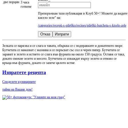
две порции
3 часа
готвене
Препоръчвам тази публикация в Клуб 50+! Можете да видите
кисело зеле" на:
/categories/recepti-s-pile6ko/recipes/pile6ki-butcheta-s-kiselo-zele
Отказ
Изпрати
Зелката се нарязва и се слага в тавата, обърква се с подправките и доматеното пюре.
Бутчетата се намазват с мазнина и се поръсват със сол и черен пипер. Бутчетата се
заравят в зелето и ястието се слага във фурната на около 150 градуса. Оставя се така,
докато омекне зелето и месото. Бутчетата се изваждат върху зелето и отново се
връща във фурната, докато се запече цялото ястие.
Изпратете рецепта
Споделете кулинарните
тайни на Вашия дом!