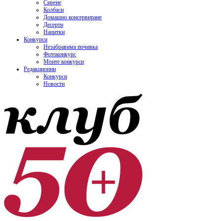
Сирене
Колбаси
Домашно консервиране
Десерти
Напитки
Конкурси
Незабравима почивка
Фотоконкурс
Моите конкурси
Редакционни
Конкурси
Новости