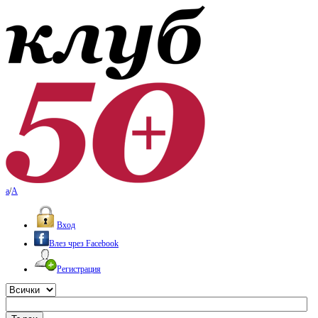
a
/
A
Вход
Влез чрез Facebook
Регистрация