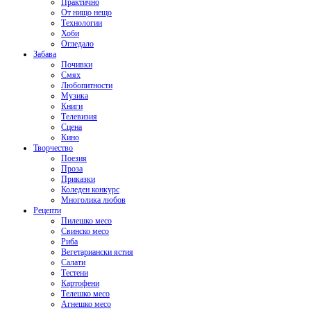
Практично
От нищо нещо
Технологии
Хоби
Огледало
Забава
Почивки
Смях
Любопитности
Музика
Книги
Телевизия
Сцена
Кино
Творчество
Поезия
Проза
Приказки
Коледен конкурс
Многолика любов
Рецепти
Пилешко месо
Свинско месо
Риба
Вегетариански ястия
Салати
Тестени
Картофени
Телешко месо
Агнешко месо