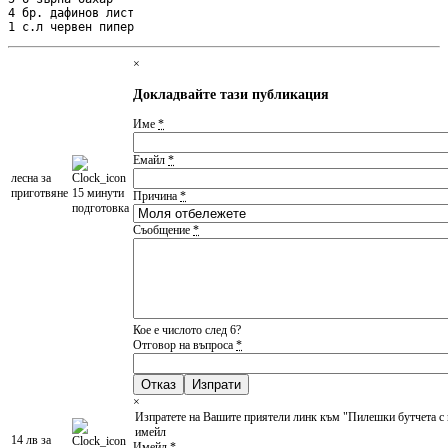
4 бр. дафинов лист

1 с.л червен пипер
×
Докладвайте тази публикация
Име
*
Емайл
*
леснa за
приготвяне
15 минути
Причина
*
подготовка
Съобщение
*
Кое е числото след 6?
Отговор на въпроса
*
Отказ
×
Изпратете на Вашите приятели линк към "Пилешки бутчета с 
имейл
14 лв за
Имейл
*