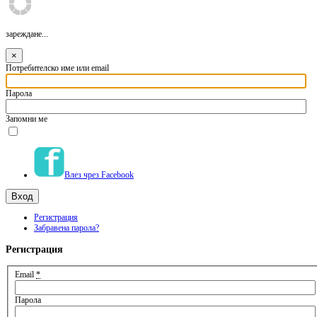
зареждане...
×
Потребителско име или email
Парола
Запомни ме
Влез чрез Facebook
Регистрация
Забравена парола?
Регистрация
Email
*
Парола