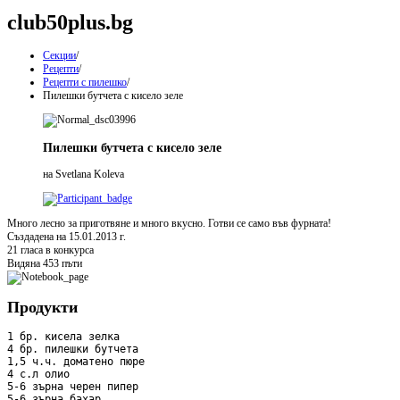
club50plus.bg
Секции
/
Рецепти
/
Рецепти с пилешко
/
Пилешки бутчета с кисело зеле
Пилешки бутчета с кисело зеле
на Svetlana Koleva
Много лесно за приготвяне и много вкусно. Готви се само във фурната!
Създадена на 15.01.2013 г.
21 гласа в конкурса
Видяна 453 пъти
Продукти
1 бр. кисела зелка

4 бр. пилешки бутчета

1,5 ч.ч. доматено пюре

4 с.л олио

5-6 зърна черен пипер

5-6 зърна бахар
