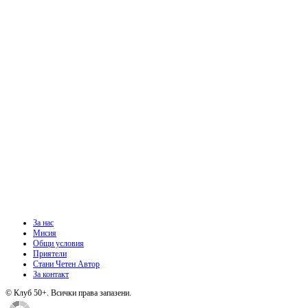
За нас
Мисия
Общи условия
Приятели
Стани Четен Автор
За контакт
© Клуб 50+. Всички права запазени.