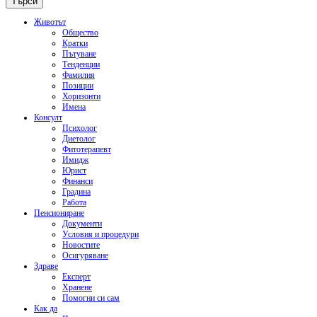
Животът
Общество
Кратки
Пътуване
Тенденции
Фамилия
Позиции
Хоризонти
Имена
Консулт
Психолог
Диетолог
Фитотерапевт
Имидж
Юрист
Финанси
Градина
Работа
Пенсиониране
Документи
Условия и процедури
Новостите
Осигуряване
Здраве
Експерт
Хранене
Помогни си сам
Как да