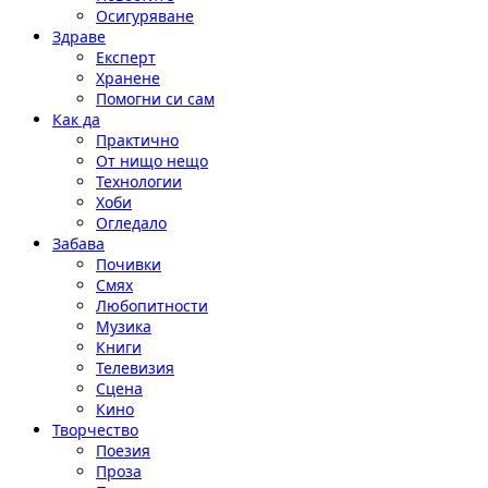
Осигуряване
Здраве
Експерт
Хранене
Помогни си сам
Как да
Практично
От нищо нещо
Технологии
Хоби
Огледало
Забава
Почивки
Смях
Любопитности
Музика
Книги
Телевизия
Сцена
Кино
Творчество
Поезия
Проза