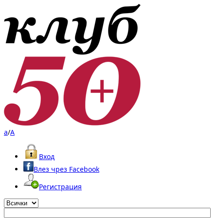
a
/
A
Вход
Влез чрез Facebook
Регистрация