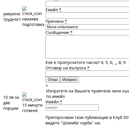
Емайл
*
умеренa
никаква
трудност
Причина
*
подготовка
Съобщение
*
Кое е пропуснатото число? 4, 5, 6, _, 8, 9
Отговор на въпроса
*
Отказ
×
Изпратете на Вашите приятели линк къ
по имейл
10 лв за
Имейл
*
две
15 минути
порции
готвене
Препоръчвам тази публикация в Клуб 50
видите "Шкембе чорба" на: