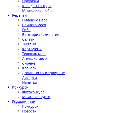
Приказки
Коледен конкурс
Многолика любов
Рецепти
Пилешко месо
Свинско месо
Риба
Вегетариански ястия
Салати
Тестени
Картофени
Телешко месо
Агнешко месо
Сирене
Колбаси
Домашно консервиране
Десерти
Напитки
Конкурси
Фотоконкурс
Моите конкурси
Редакционни
Конкурси
Новости