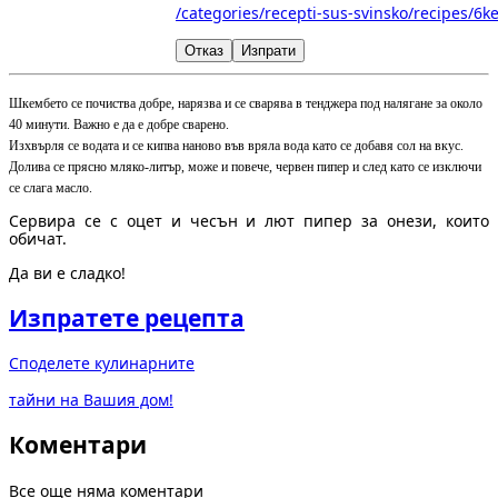
/categories/recepti-sus-svinsko/recipes/6
Отказ
Изпрати
Шкембето се почиства добре, нарязва и се сварява в тенджера под налягане за около
40 минути. Важно е да е добре сварено.
Изхвърля се водата и се кипва наново във вряла вода като се добавя сол на вкус.
Долива се прясно мляко-литър, може и повече, червен пипер и след като се изключи
се слага масло.
Сервира се с оцет и чесън и лют пипер за онези, които
обичат.
Да ви е сладко!
Изпратете рецепта
Споделете кулинарните
тайни на Вашия дом!
Коментари
Все още няма коментари