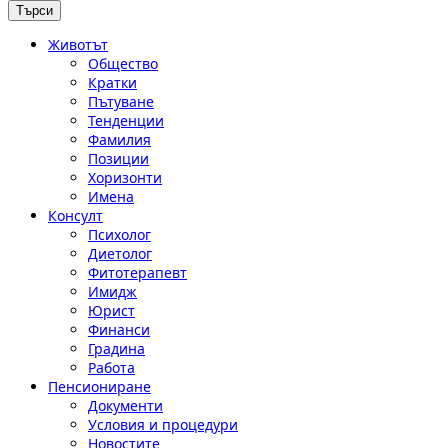
Животът
Общество
Кратки
Пътуване
Тенденции
Фамилия
Позиции
Хоризонти
Имена
Консулт
Психолог
Диетолог
Фитотерапевт
Имидж
Юрист
Финанси
Градина
Работа
Пенсиониране
Документи
Условия и процедури
Новостите