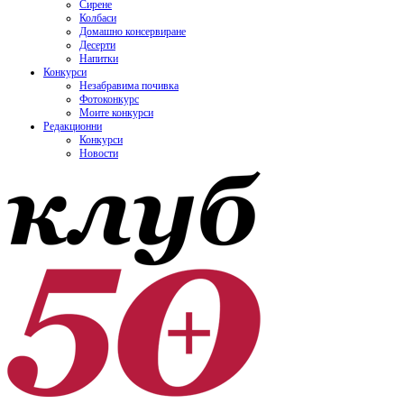
Сирене
Колбаси
Домашно консервиране
Десерти
Напитки
Конкурси
Незабравима почивка
Фотоконкурс
Моите конкурси
Редакционни
Конкурси
Новости