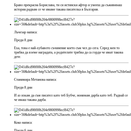
Браво прекрасна Борислава, ти си истински афтор и умееш да съживяваш
истории.радвам се че имаме такава писателка в България.
Лъчезар написа:
Преди 8 дни
Еха, това е най-хубавото съчинение което съм чел до сега. Спред мен то
трябва да вземе наградата, а родителите трябва да са горди че имат такова
дете.
Станимира Метанова написа:
Преди 8 дни
И аз изкам да съм писател като теб Бубче, нонямам дарба като теб. Радвай се
че имаш такава дарба.
Коко написа:
Преди 6 дни