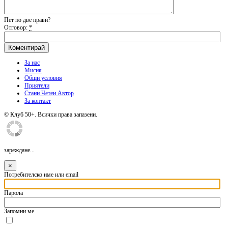
Пет по две прави?
Отговор:
*
За нас
Мисия
Общи условия
Приятели
Стани Четен Автор
За контакт
© Клуб 50+. Всички права запазени.
зареждане...
×
Потребителско име или email
Парола
Запомни ме