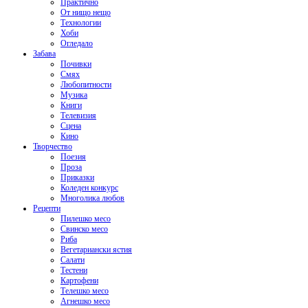
Практично
От нищо нещо
Технологии
Хоби
Огледало
Забава
Почивки
Смях
Любопитности
Музика
Книги
Телевизия
Сцена
Кино
Творчество
Поезия
Проза
Приказки
Коледен конкурс
Многолика любов
Рецепти
Пилешко месо
Свинско месо
Риба
Вегетариански ястия
Салати
Тестени
Картофени
Телешко месо
Агнешко месо