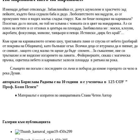
Изненади дебнат отвсякъде. Забавлявайки се, дочух шумолене в храстчето зад
пейките, където бяха седнали баба и дядо. Любопитството ми надделя, аз се
промуших тихо и видях малък сладък гларус. Как ли беше попаднал на карнавала?
Посегнах да го погаля, но той ме клъвна с човката си в цвят на мандаринка. Аз си
плюх на петите и се отзовах в центъра на площада. Заобиколиха ме : маски, клоуни,
акробати, фокусници, мимове, танцьори и певци. Истински „цирк без край”...
Към края на карнавалното огнено шоу, триглавата ламя се спусна от небето (разбирай
от покрива на Общината), като бълваше огън. Всички деца се втурнаха да я пипнат, да
се снимат...защото след малко тя щеше да бъде спомен... За съжаление, ние си
тръгнахме и не видяхме изгаренето на ламята...Фойерверките, сякаш с магическа
пръчка, оцветиха небето и карнавалът залюля площада в ритъма на рока.
Слънцето ни погали с последните си лъчи и побърза да измие горещото си чело в
река Дунав.
и е ученичка в
125 СОУ ”
авторката Борислава Радоева е на 10 години
Проф. Боян Пенев”
♦
Материалът е изпратен по инициативата Стани Четен Автор
Галерия към публикацията