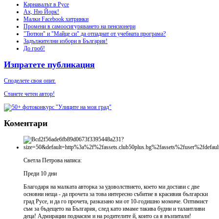
Карнавалът в Русе
Ах, Ню Йорк!
Малки Facebook хитринки
Промени в самоосигуряването на пенсионери
"Тютюн" и "Майце си" да отпаднат от учебната програма?
Задължителни избори в България!
До гроб!
Изпратете публикация
Споделете своя опит.
Станете четен автор!
Коментари
Светла Петрова написа:
Преди 10 дни
Благодаря на малката авторка за удоволствието, което ми достави с две
основни неща - да прочета за това интересно събитие в красивия български
град Русе, и да го прочета, разказано ми от 10-годишно момиче. Оптимист
съм за бъдещето на България, след като имаме такива будни и талантливи
деца! Адмирации поднасям и на родителите й, които са я възпитали!