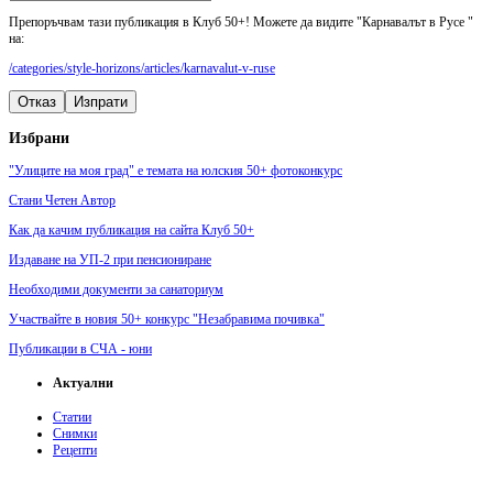
Препоръчвам тази публикация в Клуб 50+! Можете да видите "Карнавалът в Русе "
на:
/categories/style-horizons/articles/karnavalut-v-ruse
Отказ
Изпрати
Избрани
"Улиците на моя град" е темата на юлския 50+ фотоконкурс
Стани Четен Автор
Как да качим публикация на сайта Клуб 50+
Издаване на УП-2 при пенсиониране
Необходими документи за санаториум
Участвайте в новия 50+ конкурс "Незабравима почивка"
Публикации в СЧА - юни
Актуални
Статии
Снимки
Рецепти