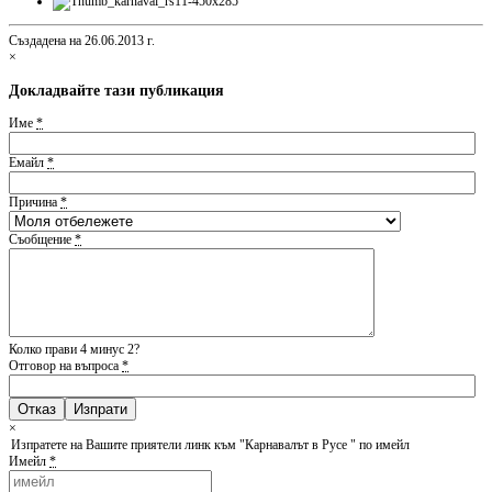
Създадена на 26.06.2013 г.
×
Докладвайте тази публикация
Име
*
Емайл
*
Причина
*
Съобщение
*
Колко прави 4 минус 2?
Отговор на въпроса
*
Отказ
×
Изпратете на Вашите приятели линк към "Карнавалът в Русе " по имейл
Имейл
*