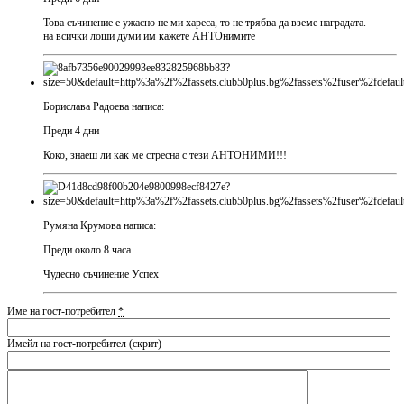
Това съчинение е ужасно не ми хареса, то не трябва да вземе наградата.
на всички лоши думи им кажете АНТОнимите
Борислава Радоева написа:
Преди 4 дни
Коко, знаеш ли как ме стресна с тези АНТОНИМИ!!!
Румяна Крумова написа:
Преди около 8 часа
Чудесно съчинение Успех
Име на гост-потребител
*
Имейл на гост-потребител (скрит)