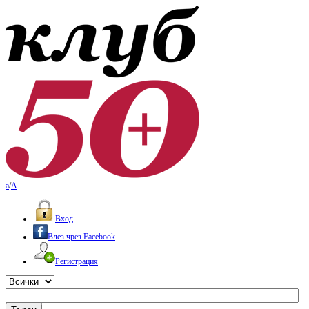
a
/
A
Вход
Влез чрез Facebook
Регистрация