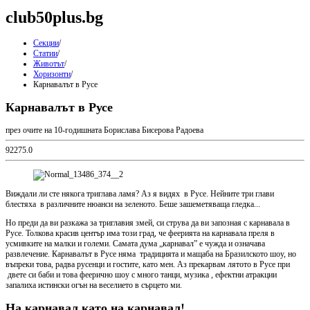
club50plus.bg
Секции
/
Статии
/
Животът
/
Хоризонти
/
Карнавалът в Русе
Карнавалът в Русе
през очите на 10-годишната Борислава Бисерова Радоева
9
227
5.0
Виждали ли сте някога триглава ламя? Аз я видях в Русе. Нейните три глави
блестяха в различните нюанси на зеленото. Беше зашеметяваща гледка...
Но преди да ви разкажа за триглавия змей, си струва да ви запозная с карнавала в
Русе. Толкова красив център има този град, че феерията на карнавала преля в
усмивките на малки и големи. Самата дума „карнавал” е чужда и означава
развлечение. Карнавалът в Русе няма традицията и мащаба на Бразилското шоу, но
въпреки това, радва русенци и гостите, като мен. Аз прекарвам лятото в Русе при
двете си баби и това феерично шоу с много танци, музика , ефектни атракции
запалиха истински огън на веселието в сърцето ми.
На карнавал като на карнавал!