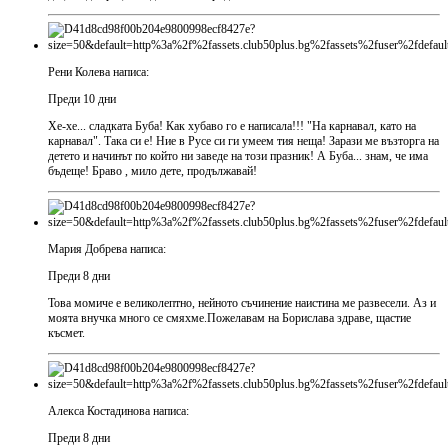
Рени Колева написа:
Преди 10 дни
Хе-хе... сладката Буба! Как хубаво го е написала!!! "На карнавал, като на
карнавал". Така си е! Ние в Русе си ги умеем тия неща! Зарази ме възторга на
детето и начинът по който ни заведе на този празник! А Буба... знам, че има
бъдеще! Браво , мило дете, продължавай!
Мария Добрева написа:
Преди 8 дни
Това момиче е великолептно, нейното съчинение наистина ме развесели. Аз и
моята внучка много се смяхме.Пожелавам на Борислава здраве, щастие
късмет.
Алекса Костадинова написа:
Преди 8 дни