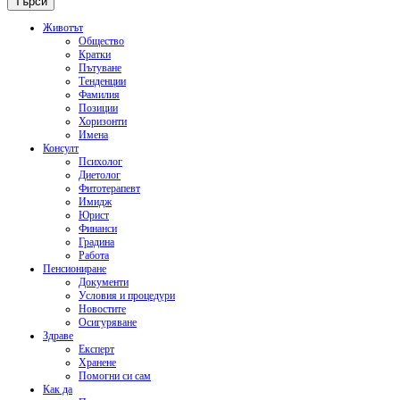
Животът
Общество
Кратки
Пътуване
Тенденции
Фамилия
Позиции
Хоризонти
Имена
Консулт
Психолог
Диетолог
Фитотерапевт
Имидж
Юрист
Финанси
Градина
Работа
Пенсиониране
Документи
Условия и процедури
Новостите
Осигуряване
Здраве
Експерт
Хранене
Помогни си сам
Как да