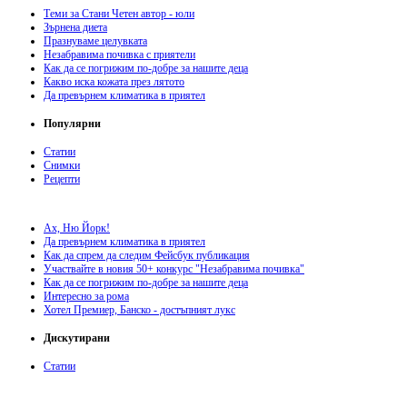
Теми за Стани Четен автор - юли
Зърнена диета
Празнуваме целувката
Незабравима почивка с приятели
Как да се погрижим по-добре за нашите деца
Какво иска кожата през лятото
Да превърнем климатика в приятел
Популярни
Статии
Снимки
Рецепти
Ах, Ню Йорк!
Да превърнем климатика в приятел
Как да спрем да следим Фейсбук публикация
Участвайте в новия 50+ конкурс "Незабравима почивка"
Как да се погрижим по-добре за нашите деца
Интересно за рома
Хотел Премиер, Банско - достъпният лукс
Дискутирани
Статии