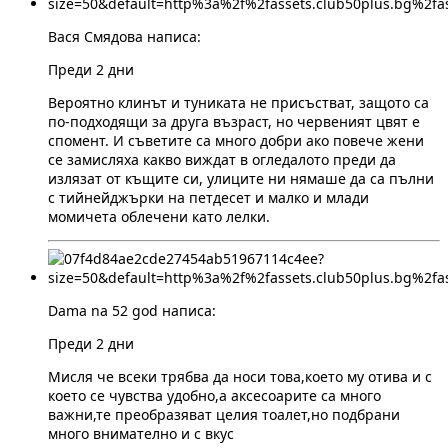
Вася Смядова написа:
Преди 2 дни
Вероятно клинът и туниката не присъстват, защото са
по-подходящи за друга възраст, но червеният цвят е
спомент. И съветите са много добри ако повече жени
се замисляха какво виждат в огледалото преди да
излязат от къщите си, улиците ни нямаше да са пълни
с тийнейджърки на петдесет и малко и млади
момичета облечени като лелки.
Dama na 52 god написа:
Преди 2 дни
Мисля че всеки трябва да носи това,което му отива и с
което се чувства удобно,а аксесоарите са много
важни,те преобразяват целия тоалет,но подбрани
много внимателно и с вкус