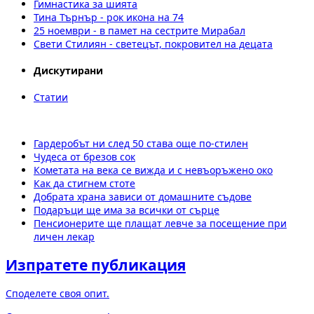
Гимнастика за шията
Тина Търнър - рок икона на 74
25 ноември - в памет на сестрите Мирабал
Свети Стилиян - светецът, покровител на децата
Дискутирани
Статии
Гардеробът ни след 50 става още по-стилен
Чудеса от брезов сок
Кометата на века се вижда и с невъоръжено око
Как да стигнем стоте
Добрата храна зависи от домашните съдове
Подаръци ще има за всички от сърце
Пенсионерите ще плащат левче за посещение при
личен лекар
Изпратете публикация
Споделете своя опит.