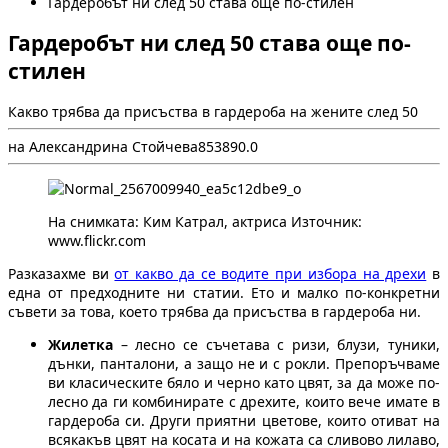
Гардеробът ни след 50 става още по-стилен
Гардеробът ни след 50 става още по-
стилен
Какво трябва да присъства в гардероба на жените след 50
на Александрина Стойчева
8
5389
0.0
На снимката: Ким Катрал, актриса Източник:
www.flickr.com
Разказахме ви
от какво да се водите при избора на дрехи
в
една от предходните ни статии. Ето и малко по-конкретни
съвети за това, което трябва да присъства в гардероба ни.
Жилетка
– лесно се съчетава с ризи, блузи, туники,
дънки, панталони, а защо не и с рокли. Препоръчваме
ви класическите бяло и черно като цвят, за да може по-
лесно да ги комбинирате с дрехите, които вече имате в
гардероба си. Други приятни цветове, които отиват на
всякакъв цвят на косата и на кожата са сливово лилаво,