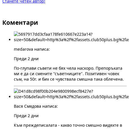
Станете четен автор!
Коментари
medarova написа:
Преди 2 дни
По-глупави съвети не бях чела наскоро. Препоръката
ми е да си смените "съветниците". Позитивен човек
съм, на 50г. и бих се чувствала смешна така облечена.
Вася Смядова написа:
Преди 2 дни
Към преждеписалата - какво точно смешно видяхте в