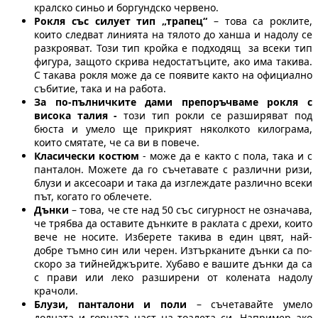
кралско синьо и боргундско червено.
Рокля със силует тип „трапец“
– това са роклите,
които следват линията на тялото до ханша и надолу се
разкрояват. Този тип кройка е подходящ за всеки тип
фигура, защото скрива недостатъците, ако има такива.
С такава рокля може да се появите както на официално
събитие, така и на работа.
За по-пълничките дами препоръчваме рокля с
висока талия -
този тип рокли се разширяват под
бюста и умело ще прикрият няколкото килограма,
които смятате, че са ви в повече.
Класически костюм
- може да е както с пола, така и с
панталон. Можете да го съчетавате с различни ризи,
блузи и аксесоари и така да изглеждате различно всеки
път, когато го облечете.
Дънки
– това, че сте над 50 със сигурност не означава,
че трябва да оставите дънките в раклата с дрехи, които
вече не носите. Изберете такива в един цвят, най-
добре тъмно син или черен. Изтърканите дънки са по-
скоро за тийнейджърите. Хубаво е вашите дънки да са
с прави или леко разширени от колената надолу
крачоли.
Блузи, панталони и поли
– съчетавайте умело
долната и горната част на тоалета си. Например ако