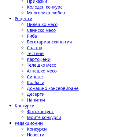
Приказки
Коледен конкурс
Многолика любов
Рецепти
Пилешко месо
Свинско месо
Риба
Вегетариански ястия
Салати
Тестени
Картофени
Телешко месо
Агнешко месо
Сирене
Колбаси
Домашно консервиране
Десерти
Напитки
Конкурси
Фотоконкурс
Моите конкурси
Редакционни
Конкурси
Новости