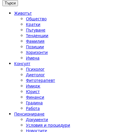
Животът
Общество
Кратки
Пътуване
Тенденции
Фамилия
Позиции
Хоризонти
Имена
Консулт
Психолог
Диетолог
Фитотерапевт
Имидж
Юрист
Финанси
Градина
Работа
Пенсиониране
Документи
Условия и процедури
Новостите