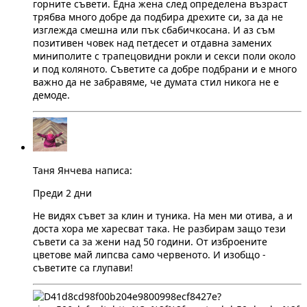
горните съвети. Една жена след определена възраст
трябва много добре да подбира дрехите си, за да не
изглежда смешна или пък сбабичкосана. И аз съм
позитивен човек над петдесет и отдавна замених
миниполите с трапецовидни рокли и секси поли около
и под коляното. Съветите са добре подбрани и е много
важно да не забравяме, че думата стил никога не е
демоде.
Таня Янчева написа:
Преди 2 дни
Не видях съвет за клин и туника. На мен ми отива, а и
доста хора ме харесват така. Не разбирам защо тези
съвети са за жени над 50 години. От изброените
цветове май липсва само червеното. И изобщо -
съветите са глупави!