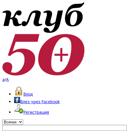
a
/
A
Вход
Влез чрез Facebook
Регистрация