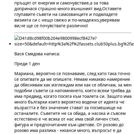
пръщят от енергия и самочувствие,а за това
допринася страшно много външният вид.Оставете
глупавите съвети на самозванците и подмладете
визията си с нещо свежо и по-младежко,уверявам
ви,че ще се почувствате различно!
Вася Смядова написа:
Преди 1 ден
Мариана, вероятно се познаваме, след като така точно
се опитвате да ме опишете. Нямам никакво намерение
да обяснявам как изглеждам или как се обличам, за мен
подобни съвети са напомнянето, което всеки трябва да
има предвид, когато посяга към тоалета си. Защото има
много българки които вероятно водени от идеята че
възрастта е без значение стават за посмешище на
останалите. Съветите не са обида, а насока и съвсем
естествено е че всяка от нас има свой личен стил,
фигура и предпочитание към цветове. От розово до
розово има разлика - нюанси много, въпросът е да