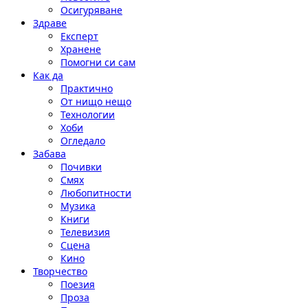
Осигуряване
Здраве
Експерт
Хранене
Помогни си сам
Как да
Практично
От нищо нещо
Технологии
Хоби
Огледало
Забава
Почивки
Смях
Любопитности
Музика
Книги
Телевизия
Сцена
Кино
Творчество
Поезия
Проза