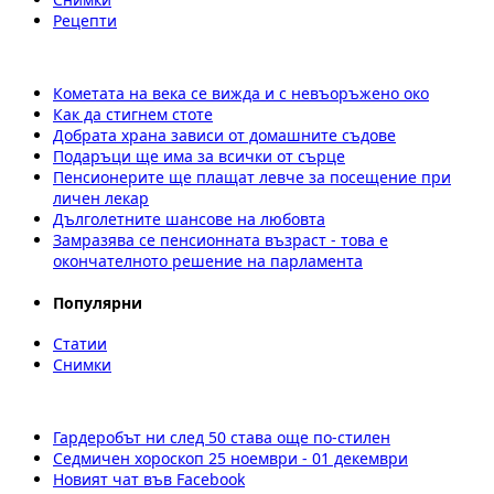
Рецепти
Кометата на века се вижда и с невъоръжено око
Как да стигнем стоте
Добрата храна зависи от домашните съдове
Подаръци ще има за всички от сърце
Пенсионерите ще плащат левче за посещение при
личен лекар
Дълголетните шансове на любовта
Замразява се пенсионната възраст - това е
окончателното решение на парламента
Популярни
Статии
Снимки
Гардеробът ни след 50 става още по-стилен
Седмичен хороскоп 25 ноември - 01 декември
Новият чат във Facebook