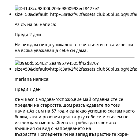
Аз съ на 56 написа:
Преди 2 дни
Не виждам нищо уникално в тези съвети те са извесни
на всяка уважаваща себе си дама.
mariana написа:
Преди 1 ден
Към Вася Смядова-госпожо,вие май отдавна сте се
предали на старостта,щом разсъждавате по този
начин.Аз съм на 57 год.и еднакво успешно слагам както
белия,така и розовия цвят върху себе си и съвсем не
изглеждам смешна.Жената трябва да освежава
външния си вид с напредването на
възрастта.Погледнете ги на запад възрастните хора-