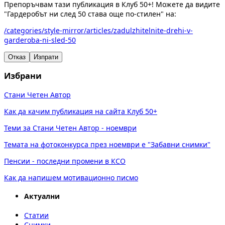
Препоръчвам тази публикация в Клуб 50+! Можете да видите
"Гардеробът ни след 50 става още по-стилен" на:
/categories/style-mirror/articles/zadulzhitelnite-drehi-v-
garderoba-ni-sled-50
Отказ
Изпрати
Избрани
Стани Четен Автор
Как да качим публикация на сайта Клуб 50+
Теми за Стани Четен Автор - ноември
Темата на фотоконкурса през ноември е "Забавни снимки"
Пенсии - последни промени в КСО
Как да напишем мотивационно писмо
Актуални
Статии
Снимки