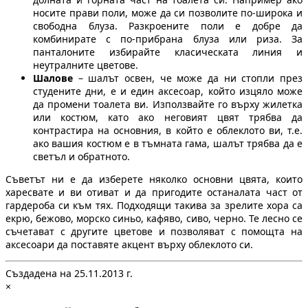
носите прави поли, може да си позволите по-широка и
свободна блуза. Разкроените поли е добре да
комбинирате с по-прибрана блуза или риза. За
панталоните избирайте класическата линия и
неутралните цветове.
Шалове
– шалът освен, че може да ни стопли през
студените дни, е и един аксесоар, който изцяло може
да промени тоалета ви. Използвайте го върху жилетка
или костюм, като ако неговият цвят трябва да
контрастира на основния, в който е облеклото ви, т.е.
ако вашия костюм е в тъмната гама, шалът трябва да е
светъл и обратното.
Съветът ни е да изберете няколко основни цвята, които
харесвате и ви отиват и да пригодите останалата част от
гардероба си към тях. Подходящи такива за зрелите хора са
екрю, бежово, морско синьо, кафяво, сиво, черно. Те лесно се
съчетават с другите цветове и позволяват с помощта на
аксесоари да поставяте акцент върху облеклото си.
Създадена на 25.11.2013 г.
×