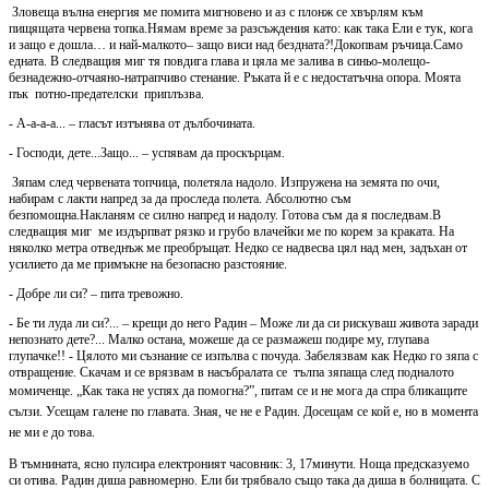
Зловеща вълна енергия ме помита мигновено и аз с плонж се хвърлям към
пищящата червена топка.Нямам време за разсъждения като: как така Ели е тук, кога
и защо е дошла… и най-малкото– защо виси над бездната?!Докопвам ръчица.Само
едната. В следващия миг тя повдига глава и цяла ме залива в синьо-молещо-
безнадежно-отчаяно-натрапчиво стенание. Ръката й е с недостатъчна опора. Моята
пък потно-предателски приплъзва.
- А-а-а-а... – гласът изтънява от дълбочината.
- Господи, дете...Защо... – успявам да проскърцам.
Зяпам след червената топчица, полетяла надоло. Изпружена на земята по очи,
набирам с лакти напред за да проследа полета. Абсолютно съм
безпомощна.Накланям се силно напред и надолу. Готова съм да я последвам.В
следващия миг ме издърпват рязко и грубо влачейки ме по корем за краката. На
няколко метра отведнъж ме преобръщат. Недко се надвесва цял над мен, задъхан от
усилието да ме примъкне на безопасно разстояние.
- Добре ли си? – пита тревожно.
- Бе ти луда ли си?... – крещи до него Радин – Може ли да си рискуваш живота заради
непознато дете?... Малко остана, можеше да се размажеш подире му, глупава
глупачке!! - Цялото ми съзнание се изпълва с почуда. Забелязвам как Недко го зяпа с
отвращение. Скачам и се врязвам в насъбралата се тълпа зяпаща след подналото
момиченце.
„Как така не успях да помогна?”, питам се и не мога да спра бликащите
сълзи. Усещам галене по главата. Зная, че не е Радин. Досещам се кой е, но в момента
не ми е до това.
В тъмнината, ясно пулсира електроният часовник: 3, 17минути. Ноща предсказуемо
си отива. Радин диша равномерно. Ели би трябвало също така да диша в болницата. С