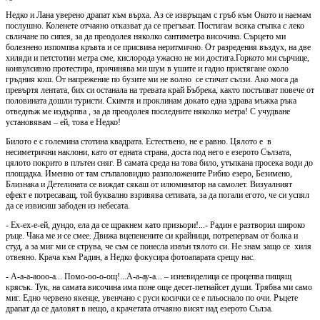
Недко и Лана уверено драпат към върха. Аз се извръщам с гръб към Окото и наемам
послушно. Коленете отчаяно отказват да се прегъват. Постигам всяка стъпка с леко
свличане по сипея, за да преодолея няколко сантиметра височина. Сърцето ми
болезнено изпомпва кръвта и се присвива неритмично. От разредения въздух, на две
хиляди и петстотин метра сме, кислорода ужасно не ми достига.Горкото ми сърчице,
конвулсивно протестира, причинява ми шум в ушите и гадно пристягане около
гръдния кош. От напрежение по бузите ми не волно се стичат сълзи. Ако мога да
превъртя лентата, бих си останала на тревата край Бъбрека, както постъпват повече от
половината дошли туристи. Скимтя и проклинам докато една здрава мъжка ръка
отведнъж ме издърпва , за да преодолея последните няколко метра! С учудване
установявам – ей, това е Недко!
Билото е с големина стотина квадрата. Естествено, не е равно. Цялото е в
несиметрични наклони, като от едната страна, доста под него е езерото Сълзата,
цялото покрито в плътен сняг. В самата среда на това било, утъпкана просека води до
площадка. Именно от там стъпаловидно разположените Рибно езеро, Безимено,
Близнака и Детелината се виждат сякаш от илюминатор на самолет. Визуалният
ефект е потресаващ, той буквално взривява сетивата, за да погали егото, че си успял
да се извисиш забоден из небесата.
- Ех-ех-е-ей, дундо, ела да се щракнем като призьори!...- Радин е разтворил широко
ръце. Чака ме и се смее. Движа вцепенените си крайници, потрепервам от болка и
студ, а за миг ми се струва, че съм се понесла извън тялото си. Не знам защо се хиля
отвеяно. Крача към Радин, а Недко фокусира фотоапарата срещу нас.
- А-а-а-аооо-а... Помо-оо-о-ощ!...А-а-ау-а... – изневиделица се процепва пищящ
крясък. Тук, на самата височина има поне още десет-петнайсет души. Трябва ми само
миг. Едно червено якенце, увенчано с руси косички се е пльоснало по очи. Ръцете
драпат да се даловят в нещо, а крачетата отчаяно висят над езерото Сълза.