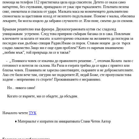
помоща на телефон 112 пристигнаха цяла орда спасители. Детето се оказа само
натъртено, без счупвания, припаднало от ужас при търкалянето. Плътната пелена
сняг, омекотила и спасила от удара. Малката маса на момиченцето допълнително
спомогнала за щастливия изход от нелепото подхлъзване. Понеже е малка, обясниха
лекарите, би могла изцяло да забрави случилото се. Или поне, смътно да си спомня.
Бръквам решително във фризера. Двукилограмовата кутия със сладолед
унищожавам устремно. След това припряно събирам багажа си в сака. Повличам
ключовете за колата от масата и категорично отказвам на желанието да погледна за
последно към дълбоко спящия Радин.Имам си порок. Ставам нощем да си търся
сладко лакомство.Защо ми е още един проблем? Като го наричам вманиачено
„любим мъж”, той превръща ли се в такъв?
- „ Понякога човек се изкачва до правилното решение...”, отсичам.Колата пали с
готовност и потегля по склона. На Рила и езерата трябва да се идва с приятел или
близък човек. Планината не харесва самотниците, скараните и не доброжелателните.
Ако сте били вече там, сигурно ме подкрепяте.И, недай Боже, сте пропуснали това
ходене – непременно го сторете! Преживяването е несравнимо.
Но... никога сами!
Когато се върнете, ми се обадете, да обсъдим.
Началото четете
ТУК
♦ Материалът е изпратен по инициативата Стани Четен Автор