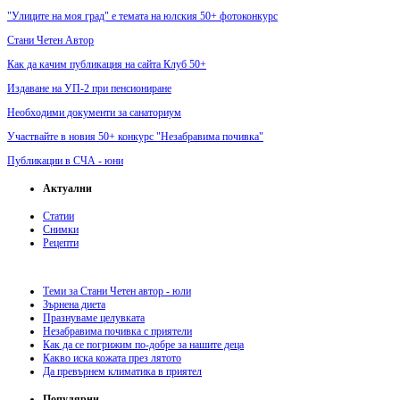
"Улиците на моя град" е темата на юлския 50+ фотоконкурс
Стани Четен Автор
Как да качим публикация на сайта Клуб 50+
Издаване на УП-2 при пенсиониране
Необходими документи за санаториум
Участвайте в новия 50+ конкурс "Незабравима почивка"
Публикации в СЧА - юни
Актуални
Статии
Снимки
Рецепти
Теми за Стани Четен автор - юли
Зърнена диета
Празнуваме целувката
Незабравима почивка с приятели
Как да се погрижим по-добре за нашите деца
Какво иска кожата през лятото
Да превърнем климатика в приятел
Популярни