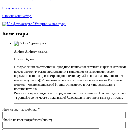
Споделете своя опит.
Станете четен автор!
Коментари
Andrey Andreev написа:
Преди 14 дни
Поздравления за естествено, правдиво написания пътепис! Вярно и истински
пресъздадени чувства, настроения и възприятия на планинския терен -
нормални неща за един нетрениран, почти случайно попаднал във високата
планина турист :-)) А колкото до произшествието и поведението Ви в този
момент - моите адмирации! И много правилно и логично завършвате
посещението на
Рилските езера - по-далече от "радановски" тип приятели. Накрая един съвет
- връщайте се по-често в планината! Следващият път няма така да ви тежи.
Име на гост-потребител
*
Имейл на гост-потребител (скрит)