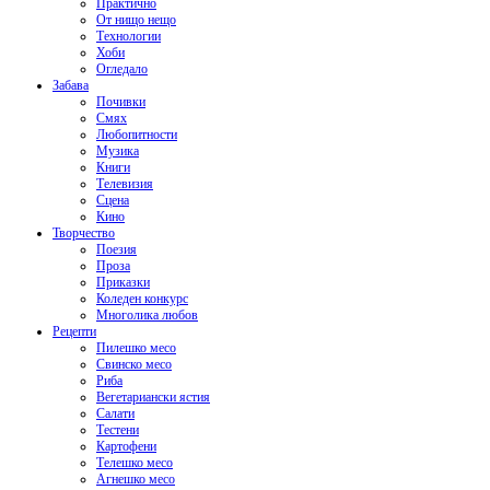
Практично
От нищо нещо
Технологии
Хоби
Огледало
Забава
Почивки
Смях
Любопитности
Музика
Книги
Телевизия
Сцена
Кино
Творчество
Поезия
Проза
Приказки
Коледен конкурс
Многолика любов
Рецепти
Пилешко месо
Свинско месо
Риба
Вегетариански ястия
Салати
Тестени
Картофени
Телешко месо
Агнешко месо