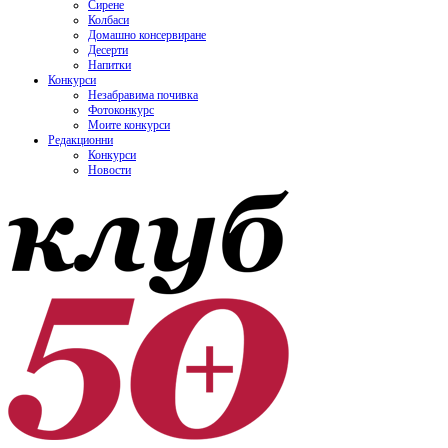
Сирене
Колбаси
Домашно консервиране
Десерти
Напитки
Конкурси
Незабравима почивка
Фотоконкурс
Моите конкурси
Редакционни
Конкурси
Новости