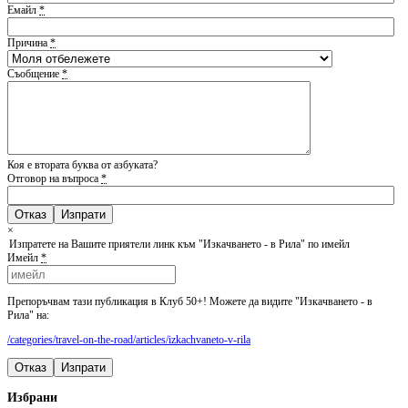
Емайл
*
Причина
*
Съобщение
*
Коя е втората буква от азбуката?
Отговор на въпроса
*
Отказ
×
Изпратете на Вашите приятели линк към "Изкачването - в Рила" по имейл
Имейл
*
Препоръчвам тази публикация в Клуб 50+! Можете да видите "Изкачването - в
Рила" на:
/categories/travel-on-the-road/articles/izkachvaneto-v-rila
Отказ
Изпрати
Избрани