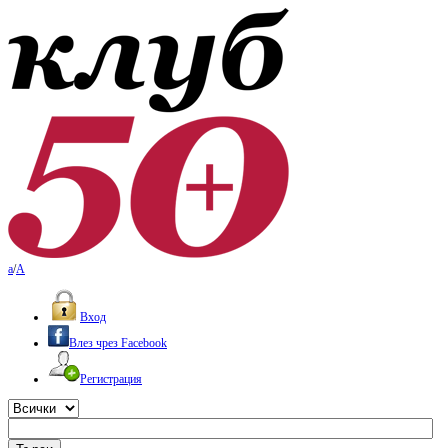
a
/
A
Вход
Влез чрез Facebook
Регистрация