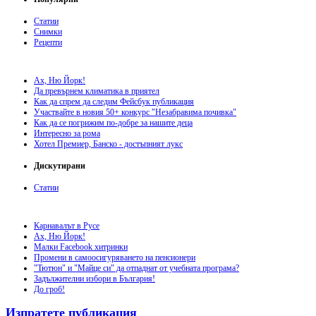
Статии
Снимки
Рецепти
Ах, Ню Йорк!
Да превърнем климатика в приятел
Как да спрем да следим Фейсбук публикация
Участвайте в новия 50+ конкурс "Незабравима почивка"
Как да се погрижим по-добре за нашите деца
Интересно за рома
Хотел Премиер, Банско - достъпният лукс
Дискутирани
Статии
Карнавалът в Русе
Ах, Ню Йорк!
Малки Facebook хитринки
Промени в самоосигуряването на пенсионери
"Тютюн" и "Майце си" да отпаднат от учебната програма?
Задължителни избори в България!
До гроб!
Изпратете публикация