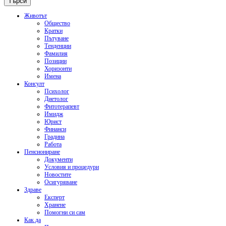
Животът
Общество
Кратки
Пътуване
Тенденции
Фамилия
Позиции
Хоризонти
Имена
Консулт
Психолог
Диетолог
Фитотерапевт
Имидж
Юрист
Финанси
Градина
Работа
Пенсиониране
Документи
Условия и процедури
Новостите
Осигуряване
Здраве
Експерт
Хранене
Помогни си сам
Как да