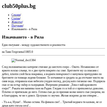
club50plus.bg
Секции
/
Статии
/
Животът
/
Пътуване
/
Изкачването - в Рила
Изкачването - в Рила
Едно пътуване - между художественото и реалността
на Таня Георгиева
1
180
5.0
След половинчасово катерене стигаме до шестото езеро – Окото. Независимо от
яркото юлско слънце, то е две-трети покрито със сняг. Бреговете му са опасани с
дебел, плътен слой бяла покривка, а водната повърхност е начупила причудливо по
бреговете си топящи ледени блокове. Те изтъняват в средата за да отстъпят място на
синя вода, отправила към небесата учуден поглед, досущ като гиганско око. Подпряла
съм се на остър зъбер и съзерцавам. Вътрешно решавам: „Това е най-красивото
езеро!”. Ръката ми напипва тази на Радин. Гледам го и той се е превъзнесъл доволно.
Плътно се притискам до него. Готова съм да си призная колко много съм уморена, но
и благодарна, че ме е довел. Целувам го звучно. Желая искрено да ми отвърне...
- Ух-а-а, Нуше!... Малко остана. На финала сме!... Тръгвай веднага ти казвам, не се
дръж като глезла сега!...