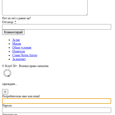
Пет по пет е равно на?
Отговор:
*
За нас
Мисия
Общи условия
Приятели
Стани Четен Автор
За контакт
© Клуб 50+. Всички права запазени.
зареждане...
×
Потребителско име или email
Парола
Запомни ме