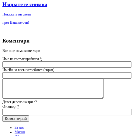
Изпратете снимка
Покажете ни света
през Вашите очи!
Коментари
Все още няма коментари
Име на гост-потребител
*
Имейл на гост-потребител (скрит)
Девет делено на три е?
Отговор:
*
За нас
Мисия