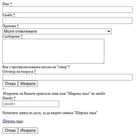
Име
*
Емайл
*
Причина
*
Съобщение
*
Коя е противоположната посока на "север"?
Отговор на въпроса
*
Отказ
×
Изпратете на Вашите приятели линк към "Широка лъка" по имейл
Имейл
*
Натиснете линка по-долу, за да видите снимка "Широка лъка"
Широка лъка
Отказ
Изпрати