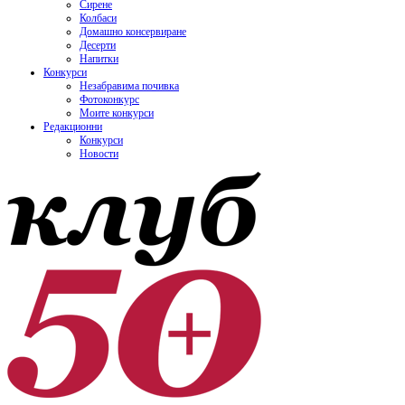
Сирене
Колбаси
Домашно консервиране
Десерти
Напитки
Конкурси
Незабравима почивка
Фотоконкурс
Моите конкурси
Редакционни
Конкурси
Новости