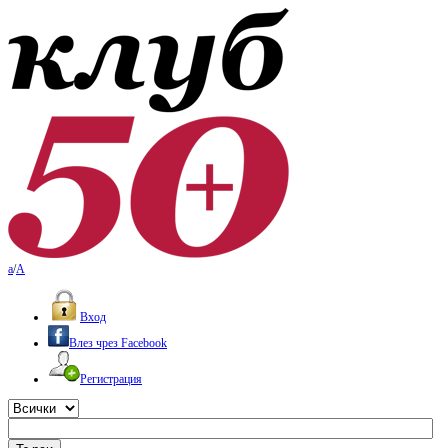
a
/
A
Вход
Влез чрез Facebook
Регистрация