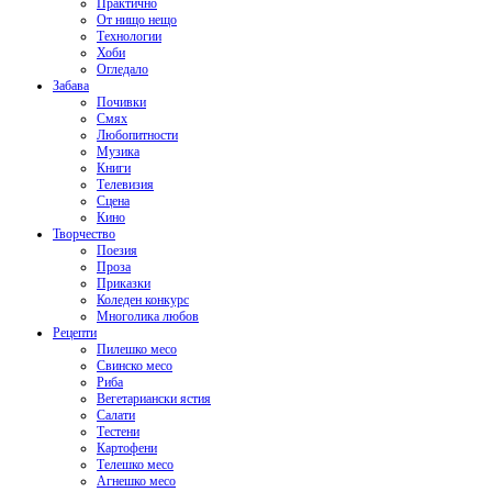
Практично
От нищо нещо
Технологии
Хоби
Огледало
Забава
Почивки
Смях
Любопитности
Музика
Книги
Телевизия
Сцена
Кино
Творчество
Поезия
Проза
Приказки
Коледен конкурс
Многолика любов
Рецепти
Пилешко месо
Свинско месо
Риба
Вегетариански ястия
Салати
Тестени
Картофени
Телешко месо
Агнешко месо