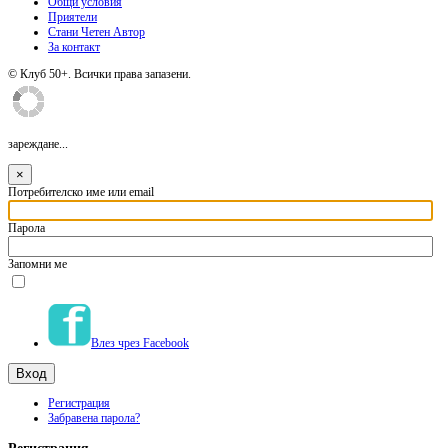
Общи условия
Приятели
Стани Четен Автор
За контакт
© Клуб 50+. Всички права запазени.
зареждане...
×
Потребителско име или email
Парола
Запомни ме
Влез чрез Facebook
Регистрация
Забравена парола?
Регистрация