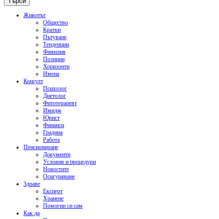
Животът
Общество
Кратки
Пътуване
Тенденции
Фамилия
Позиции
Хоризонти
Имена
Консулт
Психолог
Диетолог
Фитотерапевт
Имидж
Юрист
Финанси
Градина
Работа
Пенсиониране
Документи
Условия и процедури
Новостите
Осигуряване
Здраве
Експерт
Хранене
Помогни си сам
Как да