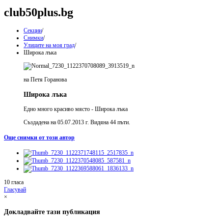
club50plus.bg
Секции
/
Снимки
/
Улиците на моя град
/
Широка лъка
на Петя Горанова
Широка лъка
Едно много красиво място - Широка лъка
Създадена на 05.07.2013 г. Видяна 44 пъти.
Още снимки от този автор
10 гласа
Гласувай
×
Докладвайте тази публикация