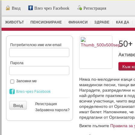
Вход
Влез чрез Facebook
Регистрация
ЖИВОТЪТ
ПЕНСИОНИРАНЕ
ФИНАНСИ
ЗДРАВЕ
КАК ДА
50+
Потребителско име или email
Активе
Парола
Към к
Няма по-мелодични езици от
Запомни ме
македински песни, танци в
Наградите, разпределяни н
Влез чрез Facebook
най-добрите практики в под
всички участници, чиито ви
Регистрация
определеното от Организато
Забравена парола?
имат билет. Напомняме, че 
предлагани от Организатора
Вижте пълните
Правила за 