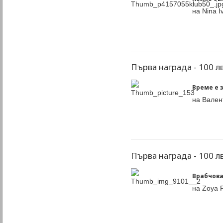
на Nina I
Първа награда - 100 лв
Време е з
на Вален
Първа награда - 100 лв
Врабчова
на Zoya 