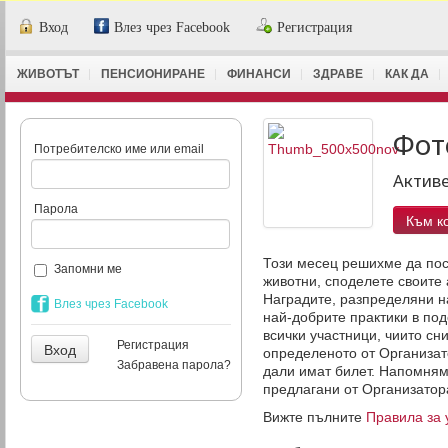
Вход
Влез чрез Facebook
Регистрация
ЖИВОТЪТ
ПЕНСИОНИРАНЕ
ФИНАНСИ
ЗДРАВЕ
КАК ДА
Фот
Потребителско име или email
Активе
Парола
Към к
Този месец решихме да посв
Запомни ме
животни, споделете своите 
Наградите, разпределяни н
Влез чрез Facebook
най-добрите практики в под
всички участници, чиито сн
Регистрация
определеното от Организато
Забравена парола?
дали имат билет. Напомняме
предлагани от Организатора
Вижте пълните
Правила за 