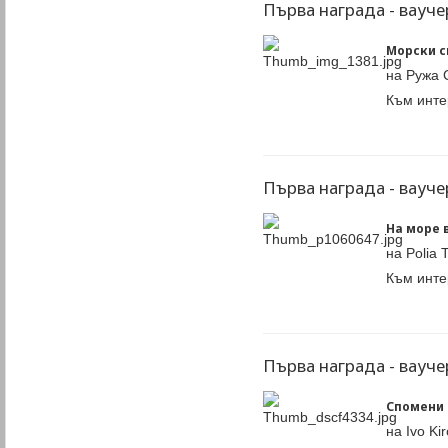
Първа награда - вауче
Морски 
на Ружа 
Към инте
Първа награда - вауче
На море 
на Polia 
Към инте
Първа награда - вауче
Спомени 
на Ivo Kir