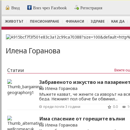
Вход
Влез чрез Facebook
Регистрация
ЖИВОТЪТ
ПЕНСИОНИРАНЕ
ФИНАНСИ
ЗДРАВЕ
КАК ДА
Илена Горанова
Статии
Вижте ощ
Забравеното изкуство на пазарене
на Илена Горанова
Мъжете казват, че жените са изворът на вс
беда. Нежният пол обаче би обвинил...
обувките. В дъното на моята неволя стояха
преди почти 3 години
0.0
1
чифт високи токчета. Просто трябваше да г
имам. На всяка цена. Е, фигуративно казано.
Бедата бе, че в седмицата преди заплата в
Има спасение от горещите вълни
портмонето ми самотно се гушеше една
на Илена Горанова
единствена ...