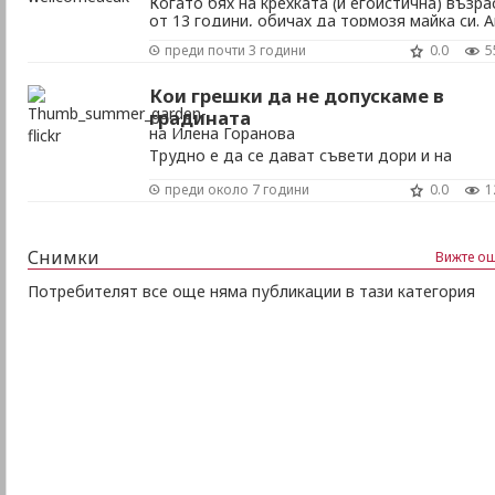
Когато бях на крехката (и егоистична) възра
от 13 години, обичах да тормозя майка си. 
откажеше да ме пусне на купон, или на
преди почти 3 години
0.0
5
екскурзия, използвах безсърдечно
новооткрития си коз. „Ти май навлизаш в
критическата и ставаш заядлива.“ След това
Кои грешки да не допускаме в
със садистична наслада я наблюдавах как
градината
загрижено се изследва в ...
на Илена Горанова
Трудно е да се дават съвети дори и на
начинаещите градинари за това какво да
преди около 7 години
0.0
1
правят в собствения си двор. Всеки има сво
виждания и вкус, и многознайковците
ландшафт архитекти често се оказват без
работа.Има обаче някои съвети, произтича
Снимки
Вижте ощ
най-вече от здравия разум, в които е добре
се вслушат и ...
Потребителят все още няма публикации в тази категория