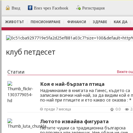
Вход
Влез чрез Facebook
Регистрация
ЖИВОТЪТ
ПЕНСИОНИРАНЕ
ФИНАНСИ
ЗДРАВЕ
КАК ДА
клуб петдесет
Статии
Вижте ощ
Коя е най-бързата птица
Надникнахме в книгата на Гинес, където са
записани всички най-най, за да видим кой е 
по-най при птиците и ето какво се оказва : *
Щраусът е най-бързата земна птица, дости
преди 7 месеца
0.0
2
скорост до 70 км/ч, което го прави истински
шампион. (За да видите снимките в цял разм
кликнете върху тях) * В полет обаче ...
Лютото извайва фигурата
Лютите чушки са традиционна българска
подправка или зеленчук. Ние обаче не сме