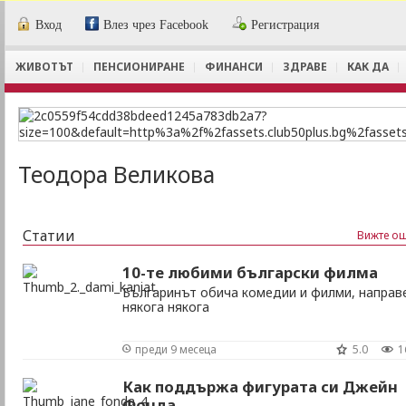
Вход
Влез чрез Facebook
Регистрация
ЖИВОТЪТ
ПЕНСИОНИРАНЕ
ФИНАНСИ
ЗДРАВЕ
КАК ДА
Теодора Великова
Статии
Вижте ощ
10-те любими български филма
Българинът обича комедии и филми, направ
някога някога
преди 9 месеца
5.0
1
Как поддържа фигурата си Джейн
Фонда