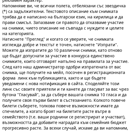
рекламен характер.
Напомняме ви, че всички полета, отбелязани със звездичка
(*) са задължителни. Текстовото описание към снимката
трябва да е написано на български език, на кирилица и да
прави смисъл. Запазваме си правото да отказваме участие
на снимки, чието описание не съвпада с нуждите и целите
на категорията.
Натиснете "Преглед" и когато се уверите, че снимката
изглежда добре и текстът е точен, натиснете "Изпрати".
Можете да изпратите до 10 различни снимки, като отново
ще бъдат допуснати за участие в конкурса единствено
снимките, които отговарят напълно на правилата за участие.
След като наш администратор одобри изпратената от вас
снимка, ще получите на мейл, посочен в регистрационната
форма линк към публикацията, както и ще бъдете
уведомени с нова нотификация в сайта. Споделяйте този
линк със своите приятели и ги канете да гласуват за вас чрез
бутона "Гласувай", за да събере вашата снимка 10 гласа и да
получите своя първи билет в състезанието. Колкото повече
билети съберете, толкова повече възможности имате да
спечелите, а когато броят на билетите расте вътре в
семейството (т.е. ваши роднини се регистрират и участват),
възможността да добавите наградата към семейния бюджет
прогресивно расте. За всеки случай, искаме да ви напомним,