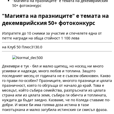
"Магията на празниците" е темата на декемврийския
50+ фотоконкурс
"Магията на празниците" е темата на
декемврийския 50+ фотоконкурс
Изпратете до 10 снимки за участие и спечелете една от
петте награди на обща стойност 1 100 лева
на Клуб 50 Плюс
313
0.0
Декември е тук - бял и малко щипещ, но носещ ни много
усмивки и надежди, много любов и топлина. Защото
последният месец от годината не е съвсем обикновен. Какво
го прави по-особен? Празниците, многото празници и цялата
празничност, която го обгръща от начало до край. Това е
месецът, който събира семейства, разпръснати из цялата
страна или из цялата земя, събира ги обичта и топлината,
нуждата да бъдат заедно. Казваме, че по Коледа ставаме по-
добри. И може би има голяма доза истина в тази
поизтъркана и малко загубила истинския си смисъл фраза.