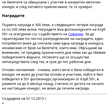
че билетите са обвързани с участие в конкретен месечен
конкурс и след неговото приключване, те се нулират.
Наградите
Първата награда е 300 лева, а следващите четири награди
са по 200 лева всяка. Наградите във фотоконкурсите на Клуб
50+ са осигурени със съдействието на
Софарма
. За да
гарантираме по-честно разпределение на наградите, един
потребител може да спечели само една награда в конкурса,
независимо от броя на билетите, които има. Обръщаме ви
внимание, че предвид празничните дни няма как да обявим
победителите веднага, тегленето ще се осъществи
непосредствено след тях, в срок до пет работни дни.
Отново напомняме - снимка, която вече е била победител в
конкурс не може да участва отново и участник, който е бил
победител в 50+ фотоконкурс,организиран от Клуб 50+, в
рамките на до 6 месеца назад, считано от датата на начало
на настоящия конкурс, не може да печели награда.
Създадена на 01.12.2013 г.
×