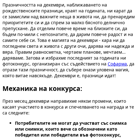
Празничността на декември, наближаването на
рождественските празници, краят на годината, ни карат да
се замислим над важните неща в живота ни, да пренаредим
приоритетите си и да спрем за малко бясното делнично
препускане. Да отделим повече време на близките си, да
бъдем по-мили с непознатите, да дарим повече радост и на
самите себе си. Това е магията на декември - кара ни да
погледнем света и живота с други очи, дарява ни надежда и
вяра. Правим равносметка, чертаем планове, мечтаем...
даряваме. Затова и избрахме последният за годината ни
фотоконкурс, организиран със съдействието на
Софарма
, да
отрази тази празничност, да събере онази уловена магия,
която витае навсякъде. Декември е, празници идат!
Механика на конкурса:
През месец декември направихме някои промени, които
касаят участието в конкурса и спечелването на награда и те
са следните:
Потребителите не могат да участват със снимка
или снимки, които вече са обозначени като
победител или победители във фотоконкурс,