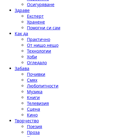
Осигуряване
Здраве
Експерт
Хранене
Помогни си сам
Как да
Практично
От нищо нещо
Технологии
Хоби
Огледало
Забава
Почивки
Смях
Любопитности
Музика
Книги
Телевизия
Сцена
Кино
Творчество
Поезия
Проза