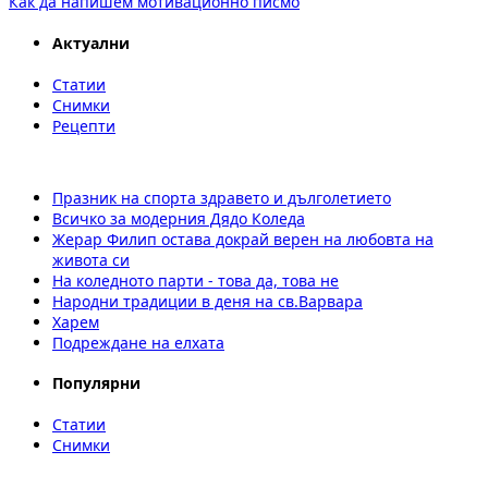
Как да напишем мотивационно писмо
Актуални
Статии
Снимки
Рецепти
Празник на спорта здравето и дълголетието
Всичко за модерния Дядо Коледа
Жерар Филип остава докрай верен на любовта на
живота си
На коледното парти - това да, това не
Народни традиции в деня на св.Варвара
Харем
Подреждане на елхата
Популярни
Статии
Снимки