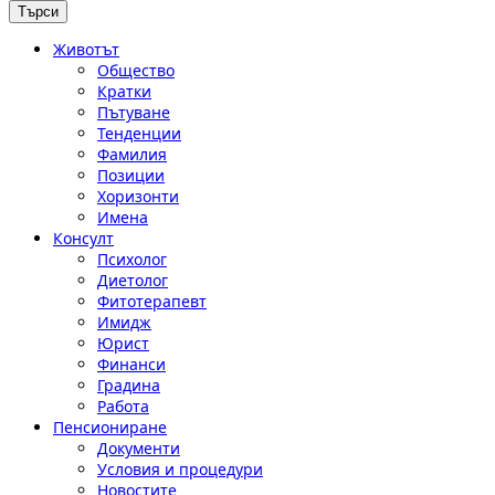
Животът
Общество
Кратки
Пътуване
Тенденции
Фамилия
Позиции
Хоризонти
Имена
Консулт
Психолог
Диетолог
Фитотерапевт
Имидж
Юрист
Финанси
Градина
Работа
Пенсиониране
Документи
Условия и процедури
Новостите