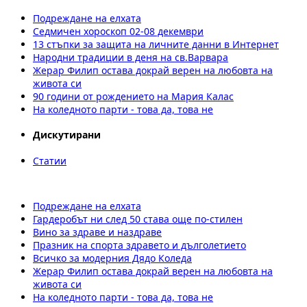
Подреждане на елхата
Седмичен хороскоп 02-08 декември
13 стъпки за защита на личните данни в Интернет
Народни традиции в деня на св.Варвара
Жерар Филип остава докрай верен на любовта на
живота си
90 години от рождението на Мария Калас
На коледното парти - това да, това не
Дискутирани
Статии
Подреждане на елхата
Гардеробът ни след 50 става още по-стилен
Вино за здраве и наздраве
Празник на спорта здравето и дълголетието
Всичко за модерния Дядо Коледа
Жерар Филип остава докрай верен на любовта на
живота си
На коледното парти - това да, това не