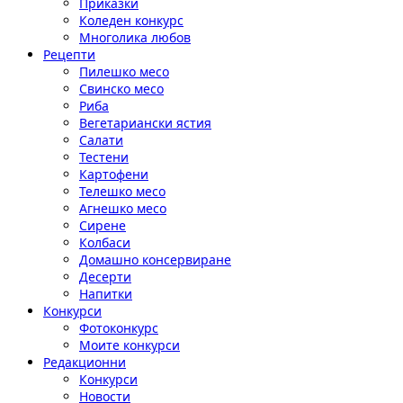
Приказки
Коледен конкурс
Многолика любов
Рецепти
Пилешко месо
Свинско месо
Риба
Вегетариански ястия
Салати
Тестени
Картофени
Телешко месо
Агнешко месо
Сирене
Колбаси
Домашно консервиране
Десерти
Напитки
Конкурси
Фотоконкурс
Моите конкурси
Редакционни
Конкурси
Новости