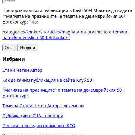
Препоръчвам тази публикация в Клуб 50+! Можете да видите
""Магията на празниците" е темата на декемврийския 50+
фотоконкурс" на:
/categories/konkursi/articles/magiiata-na-praznicite-e-temata-
na-dekemvriiskiia-50-fotokonkurs
Отказ
Изпрати
Избрани
Стани Четен Автор
Как да качим публикация на сайта Клуб 50+
"Магията на празниците" е темата на декемврийския 50+
фотоконкурс
Теми за Стани Четен Автор - декември
Публикации в СЧА - ноември
Пенсии - последни промени в КСО