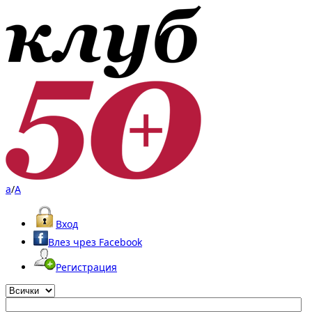
a
/
A
Вход
Влез чрез Facebook
Регистрация