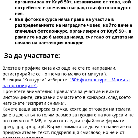
организиран от Клуб 50+, независимо от това, кой
потребител е спечелил награда във фотоконкурс с
нея.
Във фотоконкурса няма право на участие в
разпределението на наградите човек, който вече е
спечелил фотоконкурс, организиран от Клуб 50+, в
рамките на до 6 месеца назад, считано от датата на
начало на настоящия конкурс.
За да участвате:
Влезте в профила си (а ако още не сте го направили,
регистрирайте се - отнема по-малко от минута ).
В секция "Конкурси" изберете
"50+ фотоконкурс – Магията
на празниците"
.
Прочетете внимателно Правилата за участие и вижте
инструкциите, свързани с участието в конкурса, след което
натиснете "Изпрати снимка".
Качете ваша авторска снимка, която да отговаря на темата,
да е в достатъчно голям размер за нуждите на конкурса и не
по-голяма от 5 МВ, в един от следните файлови формати:
.jpeg, .jpg, .png, .gif. Върху снимката се допуска наличие на
придружителен текст, подкрепящ я смислово, но не и от