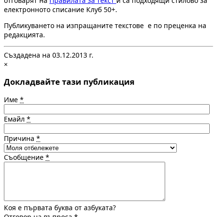
отговарят на
Правилата за текст
и са подходящи стилово за
електронното списание Клуб 50+.
Публикуването на изпращаните текстове е по преценка на
редакцията.
Създадена на 03.12.2013 г.
×
Докладвайте тази публикация
Име
*
Емайл
*
Причина
*
Съобщение
*
Коя е първата буква от азбуката?
Отговор на въпроса
*