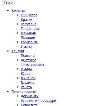
Животът
Общество
Кратки
Пътуване
Тенденции
Фамилия
Позиции
Хоризонти
Имена
Консулт
Психолог
Диетолог
Фитотерапевт
Имидж
Юрист
Финанси
Градина
Работа
Пенсиониране
Документи
Условия и процедури
Новостите