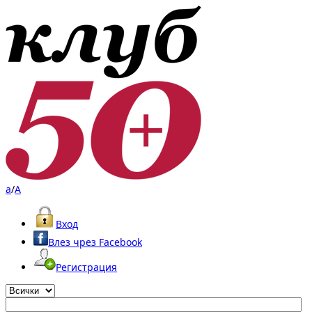
a
/
A
Вход
Влез чрез Facebook
Регистрация