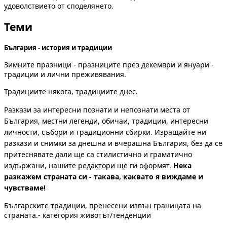
удоволствието от споделянето.
Теми
България
-
история и традиции
Зимните празници - празниците през декември и януари -
традиции и лични преживявания.
Традициите някога, традициите днес.
Разкази за интересни познати и непознати места от
България, местни легенди, обичаи, традиции, интересни
личности, събори и традиционни сбирки. Изращайте ни
разкази и снимки за днешна и вчерашна България, без да се
притеснявате дали ще са стилистично и граматично
издържани, нашите редактори ще ги оформят.
Нека
разкажем страната си - такава, каквато я виждаме и
чувстваме!
Българските традиции, пренесени извън границата на
страната.- категория животът/тенденции