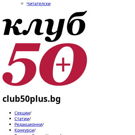
Читателски
club50plus.bg
Секции
/
Статии
/
Редакционни
/
Конкурси
/