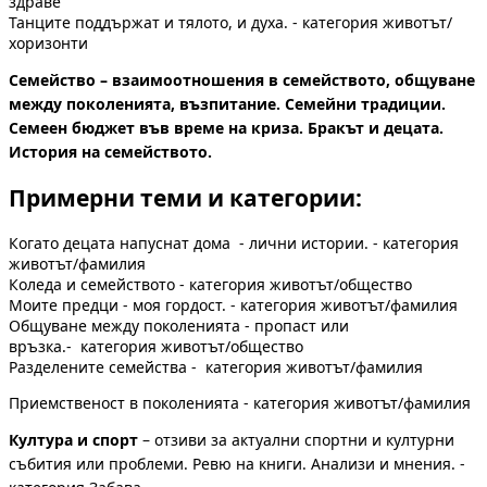
здраве
Танците поддържат и тялото, и духа. - категория животът/
хоризонти
Семейство – взаимоотношения в семейството, общуване
между поколенията, възпитание. Семейни традиции.
Семеен бюджет във време на криза. Бракът и децата.
История на семейството.
Примерни теми и категории:
Когато децата напуснат дома - лични истории. - категория
животът/фамилия
Коледа и семейството - категория животът/общество
Моите предци - моя гордост. - категория животът/фамилия
Общуване между поколенията - пропаст или
връзка.- категория животът/общество
Разделените семейства - категория животът/фамилия
Приемственост в поколенията - категория животът/фамилия
Култура и спорт
– отзиви за актуални спортни и културни
събития или проблеми. Ревю на книги. Анализи и мнения. -