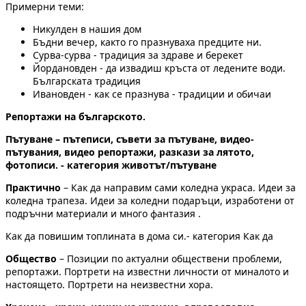
Примерни теми:
Никулден в нашия дом
Бъдни вечер, както го празнуваха предците ни.
Сурва-сурва - традиция за здраве и берекет
Йордановден - да извадиш кръста от ледените води.
Българската традиция
Ивановден - как се празнува - традиции и обичаи
Репортажи на българското.
Пътуване – пътеписи, съвети за пътуване, видео-
пътувания, видео репортажи, разкази за лятото,
фотописи. - категория животът/пътуване
Практично
– Как да направим сами коледна украса. Идеи за
коледна трапеза. Идеи за коледни подаръци, изработени от
подръчни материали и много фантазия .
Как да повишим топлината в дома си.- категория Как да
Общество
– Позиции по актуални обществени проблеми,
репортажи. Портрети на известни личности от миналото и
настоящето. Портрети на неизвестни хора.