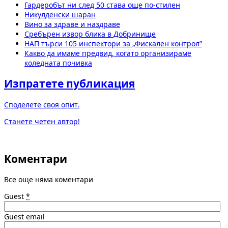
Гардеробът ни след 50 става още по-стилен
Никулденски шаран
Вино за здраве и наздраве
Сребърен извор блика в Добринище
НАП търси 105 инспектори за „Фискален контрол”
Какво да имаме предвид, когато организираме
коледната почивка
Изпратете публикация
Споделете своя опит.
Станете четен автор!
Коментари
Все още няма коментари
Guest
*
Guest email