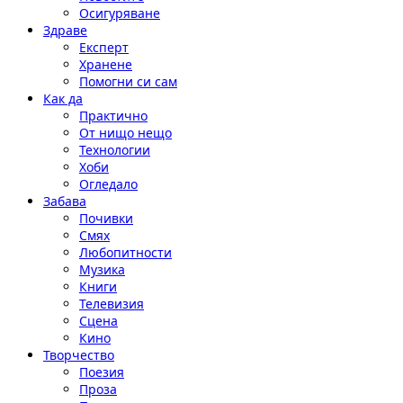
Осигуряване
Здраве
Експерт
Хранене
Помогни си сам
Как да
Практично
От нищо нещо
Технологии
Хоби
Огледало
Забава
Почивки
Смях
Любопитности
Музика
Книги
Телевизия
Сцена
Кино
Творчество
Поезия
Проза