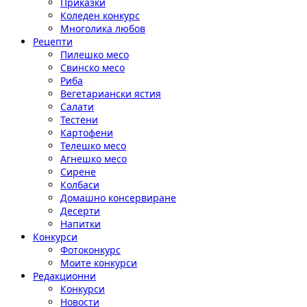
Приказки
Коледен конкурс
Многолика любов
Рецепти
Пилешко месо
Свинско месо
Риба
Вегетариански ястия
Салати
Тестени
Картофени
Телешко месо
Агнешко месо
Сирене
Колбаси
Домашно консервиране
Десерти
Напитки
Конкурси
Фотоконкурс
Моите конкурси
Редакционни
Конкурси
Новости