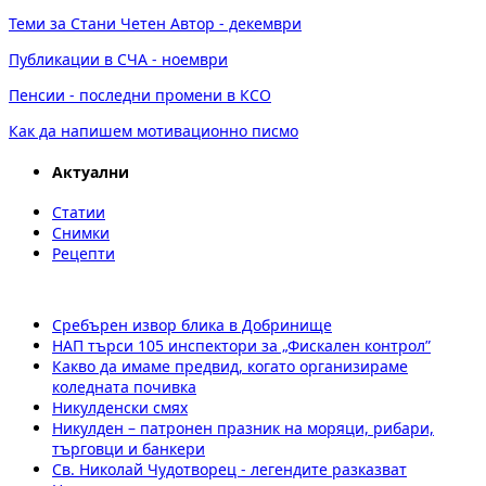
Теми за Стани Четен Автор - декември
Публикации в СЧА - ноември
Пенсии - последни промени в КСО
Как да напишем мотивационно писмо
Актуални
Статии
Снимки
Рецепти
Сребърен извор блика в Добринище
НАП търси 105 инспектори за „Фискален контрол”
Какво да имаме предвид, когато организираме
коледната почивка
Никулденски смях
Никулден – патронен празник на моряци, рибари,
търговци и банкери
Св. Николай Чудотворец - легендите разказват