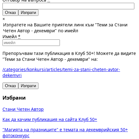
Отказ
×
Изпратете на Вашите приятели линк към "Теми за Стани
Четен Автор - декември" по имейл
Имейл
*
Препоръчвам тази публикация в Клуб 50+! Можете да видите
"Теми за Стани Четен Автор - декември" на:
/categories/konkursi/articles/temi-za-stani-cheten-avtor-
dekemvri
Отказ
Изпрати
Избрани
Стани Четен Автор
Как да качим публикация на сайта Клуб 50+
"Магията на празниците" е темата на декемврийския 50+
фотоконкурс