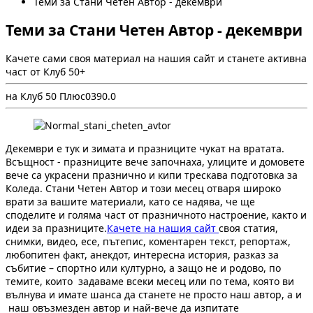
Теми за Стани Четен Автор - декември
Теми за Стани Четен Автор - декември
Качете сами своя материал на нашия сайт и станете активна
част от Клуб 50+
на Клуб 50 Плюс
0
39
0.0
Декември е тук и зимата и празниците чукат на вратата.
Всъщност - празниците вече започнаха, улиците и домовете
вече са украсени празнично и кипи трескава подготовка за
Коледа. Стани Четен Автор и този месец отваря широко
врати за вашите материали, като се надява, че ще
споделите и голяма част от празничното настроение, както и
идеи за празниците.
Качете на нашия сайт
своя статия,
снимки, видео, есе, пътепис, коментарен текст, репортаж,
любопитен факт, анекдот, интересна история, разказ за
събитие – спортно или културно, а защо не и родово, по
темите, които задаваме всеки месец или по тема, която ви
вълнува и имате шанса да станете не просто наш автор, а и
наш овъзмезден автор и най-вече да изпитате