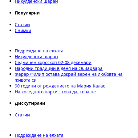
Никулденски шаран
Популярни
Статии
Снимки
Подреждане на елхата
Никулденски шаран
Седмичен хороскоп 02-08 декември
Народни традиции в деня на св.Варвара
Жерар Филип остава докрай верен на любовта на
живота си
90 години от рождението на Мария Калас
На коледното парти - това да, това не
Дискутирани
Статии
Подреждане на елхата