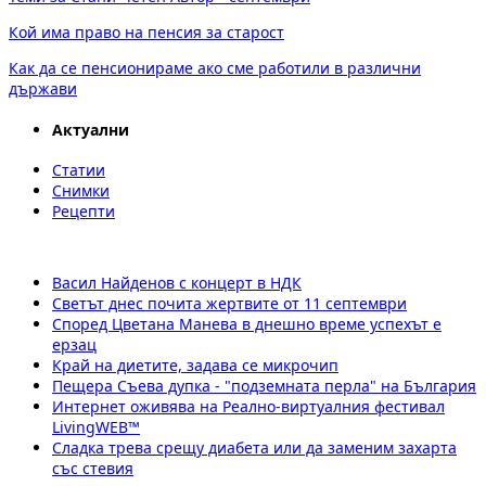
Кой има право на пенсия за старост
Как да се пенсионираме ако сме работили в различни
държави
Актуални
Статии
Снимки
Рецепти
Васил Найденов с концерт в НДК
Светът днес почита жертвите от 11 септември
Според Цветана Манева в днешно време успехът е
ерзац
Край на диетите, задава се микрочип
Пещера Съева дупка - "подземната перла" на България
Интернет оживява на Реално-виртуалния фестивал
LivingWEB™
Сладка трева срещу диабета или да заменим захарта
със стевия