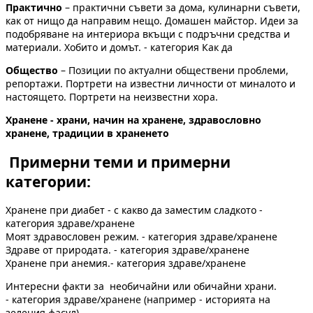
Практично
– практични съвети за дома, кулинарни съвети,
как от нищо да направим нещо. Домашен майстор. Идеи за
подобряване на интериора вкъщи с подръчни средства и
материали. Хобито и домът. - категория Как да
Общество
– Позиции по актуални обществени проблеми,
репортажи. Портрети на известни личности от миналото и
настоящето. Портрети на неизвестни хора.
Хранене - храни, начин на хранене, здравословно
хранене, традиции в храненето
Примерни теми и примерни
категории:
Хранене при диабет - с какво да заместим сладкото -
категория здраве/хранене
Моят здравословен режим. - категория здраве/хранене
Здраве от природата. - категория здраве/хранене
Хранене при анемия.- категория здраве/хранене
Интересни факти за необичайни или обичайни храни.
- категория здраве/хранене (например - историята на
зеления фасул)