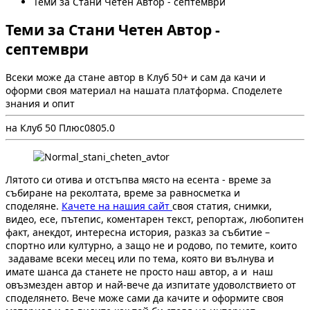
Теми за Стани Четен Автор - септември
Теми за Стани Четен Автор -
септември
Всеки може да стане автор в Клуб 50+ и сам да качи и
оформи своя материал на нашата платформа. Споделете
знания и опит
на Клуб 50 Плюс
0
80
5.0
Лятото си отива и отстъпва място на есента - време за
събиране на реколтата, време за равносметка и
споделяне.
Качете на нашия сайт
своя статия, снимки,
видео, есе, пътепис, коментарен текст, репортаж, любопитен
факт, анекдот, интересна история, разказ за събитие –
спортно или културно, а защо не и родово, по темите, които
задаваме всеки месец или по тема, която ви вълнува и
имате шанса да станете не просто наш автор, а и наш
овъзмезден автор и най-вече да изпитате удоволствието от
споделянето. Вече може сами да качите и оформите своя