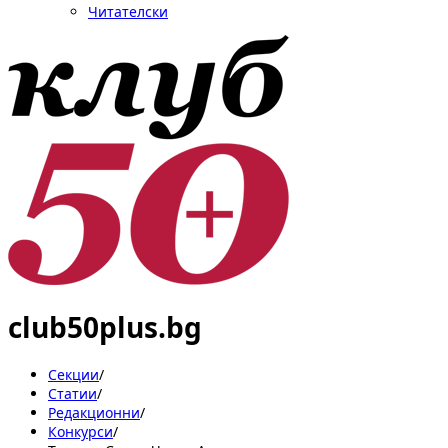
Читателски
club50plus.bg
Секции
/
Статии
/
Редакционни
/
Конкурси
/