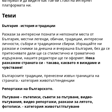
материал и да видите как той би стоял на интернет
платформата ни.
Теми
България
-
история и традиции
Разкази за интересни познати и непознати места от
България, местни легенди, обичаи, традиции, интересни
личности, събори и традиционни сбирки. Изращайте ни
разкази и снимки за днешна и вчерашна България, без да се
притеснявате дали ще са стилистично и граматично
издържани, нашите редактори ще ги оформят.
Нека
разкажем страната си - такава, каквато я виждаме и
чувстваме!
Българските традиции, пренесени извън границата на
страната.- категория животът/тенденции
Репортажи на българското.
Пътуване – пътеписи, съвети за пътуване, видео-
пътувания, видео репортажи, разкази за лятото,
фотописи. - категория животът/пътуване