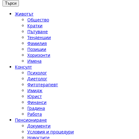
Животът
Общество
Кратки
Пътуване
Тенденции
Фамилия
Позиции
Хоризонти
Имена
Консулт
Психолог
Диетолог
Фитотерапевт
Имидж
Юрист
Финанси
Градина
Работа
Пенсиониране
Документи
Условия и процедури
Новостите