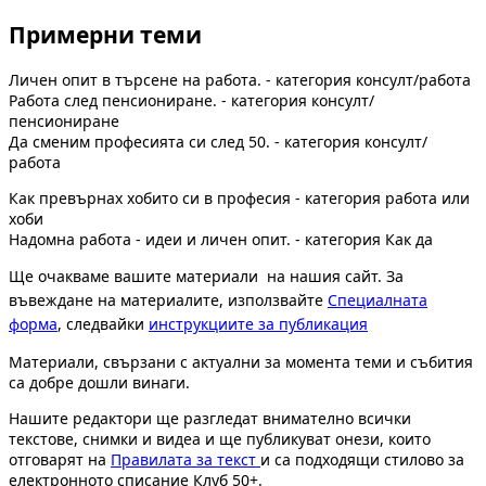
Примерни теми
Личен опит в търсене на работа. - категория консулт/работа
Работа след пенсиониране. - категория консулт/
пенсиониране
Да сменим професията си след 50. - категория консулт/
работа
Как превърнах хобито си в професия - категория работа или
хоби
Надомна работа - идеи и личен опит. - категория Как да
Ще очакваме вашите материали на нашия сайт. За
въвеждане на материалите, използвайте
Специалната
форма
, следвайки
инструкциите за публикация
Материали, свързани с актуални за момента теми и събития
са добре дошли винаги.
Нашите редактори ще разгледат внимателно всички
текстове, снимки и видеа и ще публикуват онези, които
отговарят на
Правилата за текст
и са подходящи стилово за
електронното списание Клуб 50+.