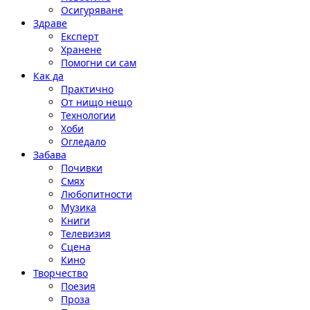
Осигуряване
Здраве
Експерт
Хранене
Помогни си сам
Как да
Практично
От нищо нещо
Технологии
Хоби
Огледало
Забава
Почивки
Смях
Любопитности
Музика
Книги
Телевизия
Сцена
Кино
Творчество
Поезия
Проза