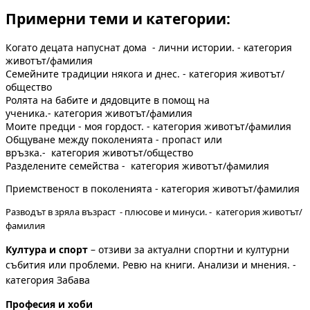
Примерни теми и категории:
Когато децата напуснат дома - лични истории. - категория
животът/фамилия
Семейните традиции някога и днес. - категория животът/
общество
Ролята на бабите и дядовците в помощ на
ученика.- категория животът/фамилия
Моите предци - моя гордост. - категория животът/фамилия
Общуване между поколенията - пропаст или
връзка.- категория животът/общество
Разделените семейства - категория животът/фамилия
Приемственост в поколенията - категория животът/фамилия
Разводът в зряла възраст - плюсове и минуси. - категория животът/
фамилия
Култура и спорт
– отзиви за актуални спортни и културни
събития или проблеми. Ревю на книги. Анализи и мнения. -
категория Забава
Професия и хоби