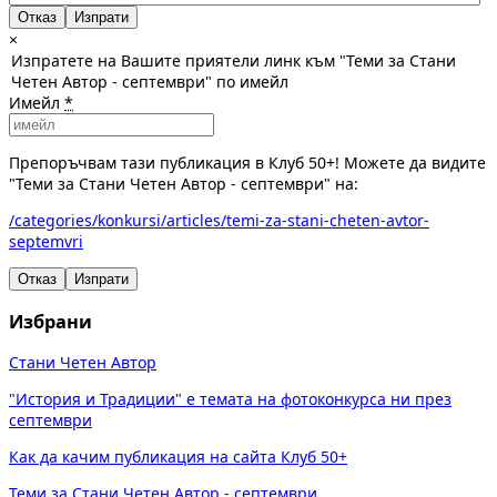
Отказ
×
Изпратете на Вашите приятели линк към "Теми за Стани
Четен Автор - септември" по имейл
Имейл
*
Препоръчвам тази публикация в Клуб 50+! Можете да видите
"Теми за Стани Четен Автор - септември" на:
/categories/konkursi/articles/temi-za-stani-cheten-avtor-
septemvri
Отказ
Изпрати
Избрани
Стани Четен Автор
"История и Традиции" е темата на фотоконкурса ни през
септември
Как да качим публикация на сайта Клуб 50+
Теми за Стани Четен Автор - септември