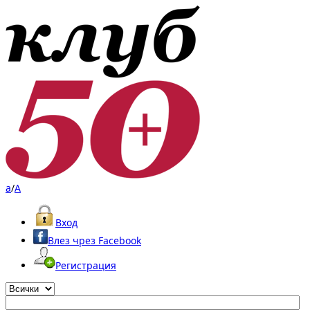
a
/
A
Вход
Влез чрез Facebook
Регистрация