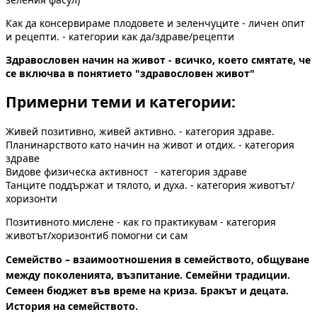
Как да консервираме плодовете и зеленчуците - личен опит
и рецепти. - категории как да/здраве/рецепти
Здравословен начин на живот - всичко, което смятате, че
се включва в понятието "здравословен живот"
Примерни теми и категории:
Живей позитивно, живей активно. - категория здраве.
Планинарството като начин на живот и отдих. - категория
здраве
Видове физическа активност - категория здраве
Танците поддържат и тялото, и духа. - категория животът/
хоризонти
Позитивното мислене - как го практикувам - категория
животът/хоризонтиб помогни си сам
Семейство – взаимоотношения в семейството, общуване
между поколенията, възпитание. Семейни традиции.
Семеен бюджет във време на криза. Бракът и децата.
История на семейството.