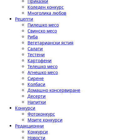
Приказки
Коледен конкурс
Многолика любов
Рецепти
Пилешко месо
Свинско месо
Риба
Вегетариански ястия
Салати
Тестени
Картофени
Телешко месо
Агнешко месо
Сирене
Колбаси
Домашно консервиране
Десерти
Напитки
Конкурси
Фотоконкурс
Моите конкурси
Редакционни
Конкурси
Новости