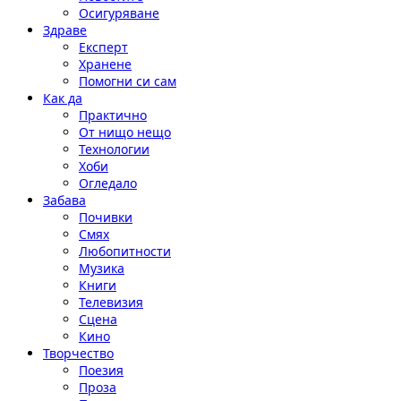
Осигуряване
Здраве
Експерт
Хранене
Помогни си сам
Как да
Практично
От нищо нещо
Технологии
Хоби
Огледало
Забава
Почивки
Смях
Любопитности
Музика
Книги
Телевизия
Сцена
Кино
Творчество
Поезия
Проза