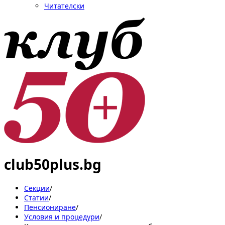
Читателски
club50plus.bg
Секции
/
Статии
/
Пенсиониране
/
Условия и процедури
/