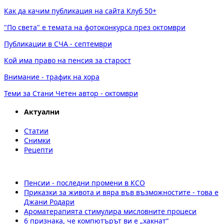
Как да качим публикация на сайта Клуб 50+
"По света" е темата на фотоконкурса през октомври
Публикации в СЧА - септември
Кой има право на пенсия за старост
Внимание - трафик на хора
Теми за Стани Четен автор - октомври
Актуални
Статии
Снимки
Рецепти
Пенсии - последни промени в КСО
Приказки за живота и вяра във възможностите - това е
Джани Родари
Ароматерапията стимулира мисловните процеси
6 признака, че компютърът ви е „хакнат“