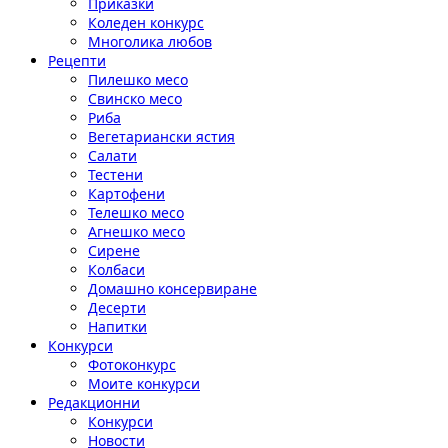
Приказки
Коледен конкурс
Многолика любов
Рецепти
Пилешко месо
Свинско месо
Риба
Вегетариански ястия
Салати
Тестени
Картофени
Телешко месо
Агнешко месо
Сирене
Колбаси
Домашно консервиране
Десерти
Напитки
Конкурси
Фотоконкурс
Моите конкурси
Редакционни
Конкурси
Новости