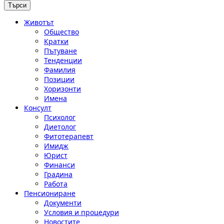
Животът
Общество
Кратки
Пътуване
Тенденции
Фамилия
Позиции
Хоризонти
Имена
Консулт
Психолог
Диетолог
Фитотерапевт
Имидж
Юрист
Финанси
Градина
Работа
Пенсиониране
Документи
Условия и процедури
Новостите