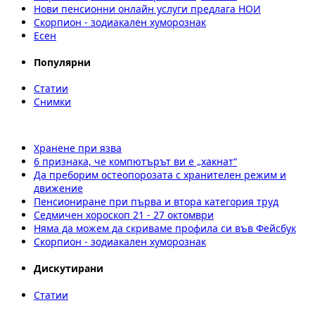
Нови пенсионни онлайн услуги предлага НОИ
Скорпион - зодиакален хуморознак
Есен
Популярни
Статии
Снимки
Хранене при язва
6 признака, че компютърът ви е „хакнат“
Да преборим остеопорозата с хранителен режим и
движение
Пенсиониране при първа и втора категория труд
Седмичен хороскоп 21 - 27 октомври
Няма да можем да скриваме профила си във Фейсбук
Скорпион - зодиакален хуморознак
Дискутирани
Статии