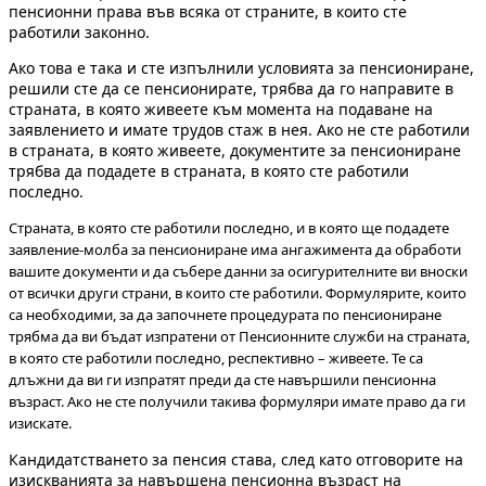
пенсионни права във всяка от страните, в които сте
работили законно.
Ако това е така и сте изпълнили условията за пенсиониране,
решили сте да се пенсионирате, трябва да го направите в
страната, в която живеете към момента на подаване на
заявлението и имате трудов стаж в нея. Ако не сте работили
в страната, в която живеете, документите за пенсиониране
трябва да подадете в страната, в която сте работили
последно.
Страната, в която сте работили последно, и в която ще подадете
заявление-молба за пенсиониране има ангажимента да обработи
вашите документи и да събере данни за осигурителните ви вноски
от всички други страни, в които сте работили. Формулярите, които
са необходими, за да започнете процедурата по пенсиониране
трябма да ви бъдат изпратени от Пенсионните служби на страната,
в която сте работили последно, респективно – живеете. Те са
длъжни да ви ги изпратят преди да сте навършили пенсионна
възраст. Ако не сте получили такива формуляри имате право да ги
изискате.
Кандидатстването за пенсия става, след като отговорите на
изискванията за навършена пенсионна възраст на