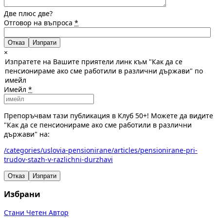
Две плюс две?
Отговор на въпроса
*
Отказ
×
Изпратете на Вашите приятели линк към "Как да се
пенсионираме ако сме работили в различни държави" по
имейл
Имейл
*
Препоръчвам тази публикация в Клуб 50+! Можете да видите
"Как да се пенсионираме ако сме работили в различни
държави" на:
/categories/uslovia-pensionirane/articles/pensionirane-pri-
trudov-stazh-v-razlichni-durzhavi
Отказ
Изпрати
Избрани
Стани Четен Автор