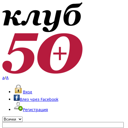
a
/
A
Вход
Влез чрез Facebook
Регистрация