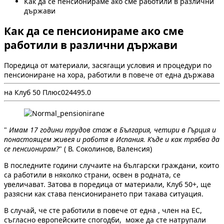
Как да се пенсионираме ако сме работили в различни
държави
Как да се пенсионираме ако сме
работили в различни държави
Поредица от материали, засягащи условия и процедури по
пенсиониране на хора, работили в повече от една държава
на Клуб 50 Плюс
0
2449
5.0
"
Имам 17 години трудов стаж в България, четири в Гърция и
понастоящем живея и работя в Испания. Къде и как трябва да
се пенсионирам?
" ( В. Соколинов, Валенсия)
В последните години случаите на български граждани, които
са работили в няколко страни, освен в родната, се
увеличават. Затова в поредица от материали, Клуб 50+, ще
разясни как става пенсионирането при такава ситуация.
В случай, че сте работили в повече от една , член на ЕС,
съгласно европейските спогодби, може да сте натрупали