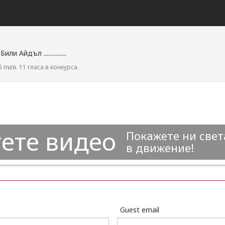
 Айдъл ...............
 пъти. 11 гласа в конкурса.
ете видео
Покажете ни свет
в движение!
Guest email