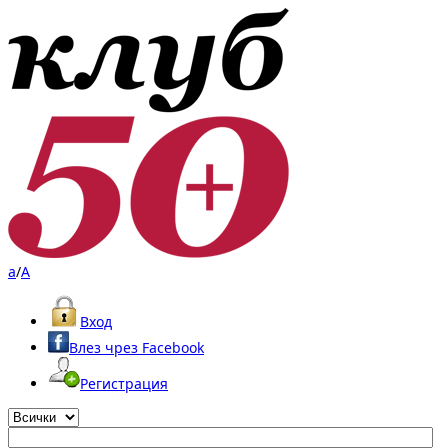
a
/
A
Вход
Влез чрез Facebook
Регистрация