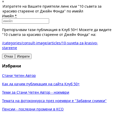
×
Изпратете на Вашите приятели линк към "10 съвета за
красиво стареене от Джейн Фонда" по имейл
Имейл
*
Препоръчвам тази публикация в Клуб 50+! Можете да видите
"10 съвета за красиво стареене от Джейн Фонда" на:
/categories/consult-image/articles/10-suveta-za-krasivo-
stareene
Отказ
Изпрати
Избрани
Стани Четен Автор
Как да качим публикация на сайта Клуб 50+
Теми за Стани Четен Автор - ноември
Темата на фотоконкурса през ноември е "Забавни снимки"
Пенсии - последни промени в КСО