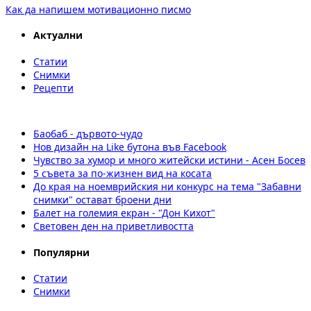
Как да напишем мотивационно писмо
Актуални
Статии
Снимки
Рецепти
Баобаб - дървото-чудо
Нов дизайн на Like бутона във Facebook
Чувство за хумор и много житейски истини - Асен Босев
5 съвета за по-жизнен вид на косата
До края на ноемврийския ни конкурс на тема "Забавни
снимки" остават броени дни
Балет на големия екран - "Дон Кихот"
Световен ден на приветливостта
Популярни
Статии
Снимки