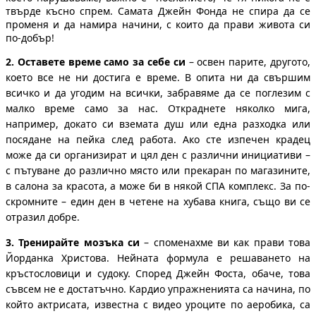
твърде късно спрем. Самата Джейн Фонда не спира да се
променя и да намира начини, с които да прави живота си
по-добър!
2. Оставете време само за себе си
– освен парите, другото,
което все не ни достига е време. В опита ни да свършим
всичко и да угодим на всички, забравяме да се поглезим с
малко време само за нас. Откраднете няколко мига,
например, докато си вземата душ или една разходка или
посядане на пейка след работа. Ако сте изпечен крадец
може да си организират и цял ден с различни инициативи –
с пътуване до различно място или прекаран по магазините,
в салона за красота, а може би в някой СПА комплекс. За по-
скромните – един ден в четене на хубава книга, също ви се
отразил добре.
3.
Тренирайте мозъка си
– споменахме ви как прави това
Йорданка Христова. Нейната формула е решаването на
кръстословици и судоку. Според Джейн Фоста, обаче, това
съвсем не е достатъчно. Кардио упражненията са начина, по
който актрисата, известна с видео уроците по аеробика, са