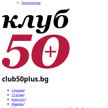
Читателски
club50plus.bg
Секции
/
Статии
/
Консулт
/
Имидж
/