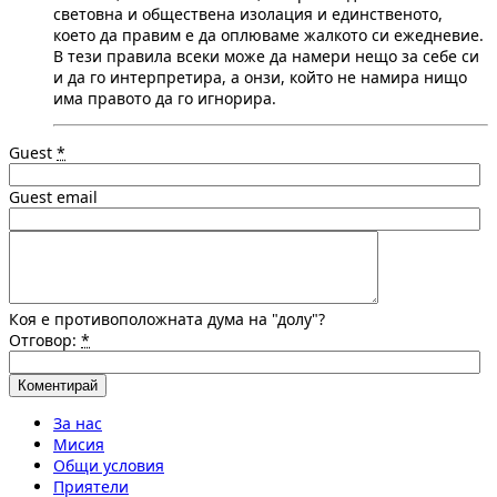
световна и обществена изолация и единственото,
което да правим е да оплюваме жалкото си ежедневие.
В тези правила всеки може да намери нещо за себе си
и да го интерпретира, а онзи, който не намира нищо
има правото да го игнорира.
Guest
*
Guest email
Коя е противоположната дума на "долу"?
Отговор:
*
За нас
Мисия
Общи условия
Приятели