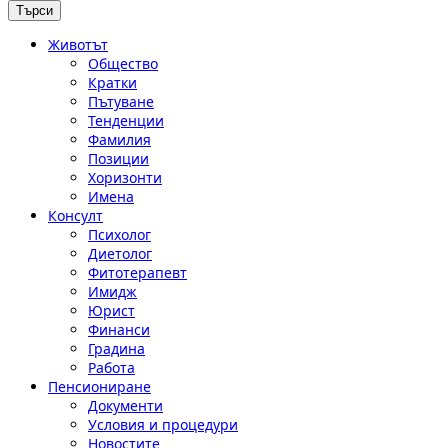
Животът
Общество
Кратки
Пътуване
Тенденции
Фамилия
Позиции
Хоризонти
Имена
Консулт
Психолог
Диетолог
Фитотерапевт
Имидж
Юрист
Финанси
Градина
Работа
Пенсиониране
Документи
Условия и процедури
Новостите