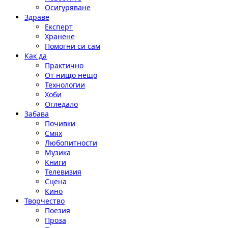
Осигуряване
Здраве
Експерт
Хранене
Помогни си сам
Как да
Практично
От нищо нещо
Технологии
Хоби
Огледало
Забава
Почивки
Смях
Любопитности
Музика
Книги
Телевизия
Сцена
Кино
Творчество
Поезия
Проза