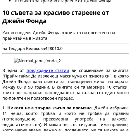
10 съвета за красиво стареене от Джейн Фонда
10 съвета за красиво стареене от
Джейн Фонда
Какво споделя Джейн Фонда в книгата си посветена на
праймтайма в живота
на Теодора Великова
4
2801
0.0
В една от
предходните статии
ви споменахме за книгата
"Прайм тайм: Да извлечеш максимума от живота си", в която
Джейн Фонда дава съвети за пълноценен живот на хората
между 60 и 90 години. В книгата си тя маркира 10 стъпки,
които ще направят напредването на възрастта един много
по-приятен и ползотворен процес.
1. Никога не е твърде късно за промяна.
Джейн изброява
11 неща, които трябва и които не трябва да правим
(тютюнопушене, прекомерна употреба на алкохол,
недостатъчно сън). И макар че, със сигурност има правило,
което нарушаваме, важно е посланието, че тя никога не е