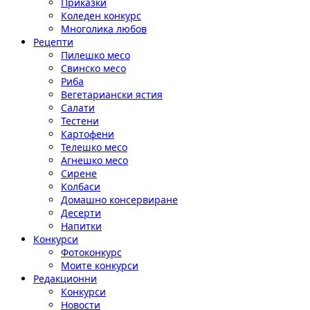
Приказки
Коледен конкурс
Многолика любов
Рецепти
Пилешко месо
Свинско месо
Риба
Вегетариански ястия
Салати
Тестени
Картофени
Телешко месо
Агнешко месо
Сирене
Колбаси
Домашно консервиране
Десерти
Напитки
Конкурси
Фотоконкурс
Моите конкурси
Редакционни
Конкурси
Новости