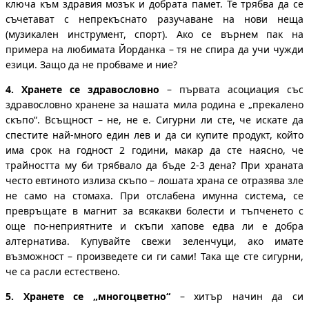
ключа към здравия мозък и добрата памет. Те трябва да се
съчетават с непрекъснато разучаване на нови неща
(музикален инструмент, спорт). Ако се върнем пак на
примера на любимата Йорданка – тя не спира да учи чужди
езици. Защо да не пробваме и ние?
4.
Хранете се здравословно
– първата асоциация със
здравословно хранене за нашата мила родина е „прекалено
скъпо“. Всъщност – не, не е. Сигурни ли сте, че искате да
спестите най-много един лев и да си купите продукт, който
има срок на годност 2 години, макар да сте наясно, че
трайността му би трябвало да бъде 2-3 дена? При храната
често евтиното излиза скъпо – лошата храна се отразява зле
не само на стомаха. При отслабена имунна система, се
превръщате в магнит за всякакви болести и тъпченето с
още по-неприятните и скъпи хапове едва ли е добра
алтернатива. Купувайте свежи зеленчуци, ако имате
възможност – произведете си ги сами! Така ще сте сигурни,
че са расли естествено.
5.
Хранете се „многоцветно“
– хитър начин да си