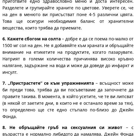
приготвите едно здравословно меню и доста интересен.
Разделете и групирайте храните по цветове. Уверете се, че
на ден в менюто ви присъстват поне 4-5 различни цвята.
Това ще осигури необходимия баланс от хранителни
вещества, които трябва да приемате.
6.
Кажете сбогом на солта
– добре е да се поема по-малко от
1500 мг сол на ден. Не я добавяйте към храната и обръщайте
внимание на етикетите на продуктите, когато пазарувате.
Натрият в големи количества причинява високо кръвно
налягане, задържане на вода и може да доведе до инфаркт и
инсулт.
7.
„Пристрастете“ се към упражненията
– всъщност може
би преди това, трябва да ви посъветваме да започнете да
правите такива. В момента, в който усетите, че те ви липсват
(в някой от заетите дни, в които не е останало време за тях),
то определено ще сте едно стъпало по-близо до Джейн
Фонда.
8.
Не обръщайте гръб на сексуалния си живот
– с
възрастта е нормално либидото да намалява. Джейн Фонда