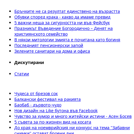
Бръчките не са резултат единствено на възрастта
Обувки според крака - какво да имаме превид
5 важни неща за сигурността ни във Фейсбук
Празникът Въведение Богородично – Денят на
християнското семейство
В някои митологии змията е почитана като богиня
Последният пенсионерски запой
Зелените санитари на дома и офиса
Дискутирани
Статии
Чудеса от брезов сок
Балкански фестивал на ракията
Баобаб - дървото-чудо
Нов дизайн на Like бутона във Facebook
Чувство за хумор и много житейски истини - Асен Босев
5 съвета за по-жизнен вид на косата
До края на ноемврийския ни конкурс на тема "Забавни
снимки" остават броени дни