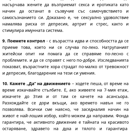
насърчава жените да възприемат секса и еротиката като
начин да останат в съзвучие със самочувствието и
самосъзнанието си. Доказано е, че сексуално удоволствие
намалява риска от депресия, артрит и стрес, както и
стимулира имунната система.
9.
Поемете контрол
- с възрастта идва и способността да се
приеме това, което ни се случва по-леко. Натрупаният
житейски опит ни помага да се справяме по-лесно с
проблемите. и да се справят с него по-добре. Изследванията
показват, възрастните хора страдат по-малко от тревожност
и депресия, благодарение на тези си умения.
10.
Кажете „Да“ на движението
– ходете пеша, от време на
време изкачвайте стълбите. Е, ако живеете на 7-мия етаж,
изкачете до 3тия и от там се качете на асансьора.
Разхождайте се дори вкъщи, ако времето навън не го
позволява. Всички сме наясно, че заседналия начин на
живот е най-лошия избор, който можем да направим. Фонда
гарантира, че активното движение е тайната на красивото
остаряване, здравето на духа и тялото и гарантира