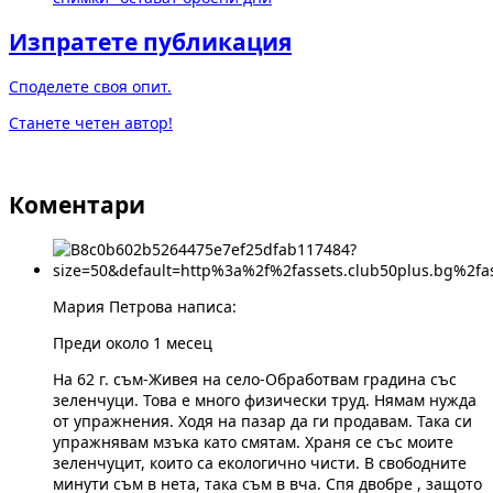
Изпратете публикация
Споделете своя опит.
Станете четен автор!
Коментари
Мария Петрова написа:
Преди около 1 месец
На 62 г. съм-Живея на село-Обработвам градина със
зеленчуци. Това е много физически труд. Нямам нужда
от упражнения. Ходя на пазар да ги продавам. Така си
упражнявам мзъка като смятам. Храня се със моите
зеленчуцит, които са екологично чисти. В свободните
минути съм в нета, така съм в вча. Спя двобре , защото