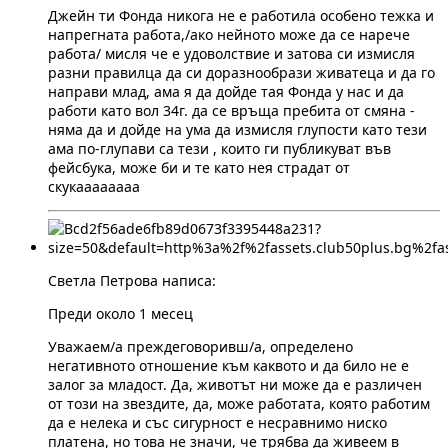
Джейн ти Фонда никога не е работила особено тежка и
напрегната работа,/ако нейното може да се нарече
работа/ мисля че е удоволствие и затова си измисля
разни правилца да си доразнообрази живатеца и да го
направи млад, ама я да дойде тая Фонда у нас и да
работи като вол 34г. да се връща пребита от смяна -
няма да и дойде на ума да измисля глупости като тези
ама по-глупави са тези , които ги публикуват във
фейсбука, може би и те като нея страдат от
скукаааааааа
Светла Петрова написа:
Преди около 1 месец
Уважаем/а преждеговоривш/а, определено
негативното отношение към каквото и да било не е
залог за младост. Да, животът ни може да е различен
от този на звездите, да, може работата, която работим
да е нелека и със сигурност е несравнимо ниско
платена, но това не значи, че трябва да живеем в