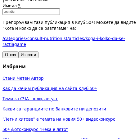
Имейл
*
Препоръчвам тази публикация в Клуб 50+! Можете да видите
"Кога и колко да се разтягаме" на:
/categories/consult-nutritionist/articles/koga-i-kolko-da-se-
raztiagame
Отказ
Изпрати
Избрани
Стани Четен Автор
Как да качим публикация на сайта Клуб 50+
Теми за СЧА - юли, август
Какви са гаранциите по банковите ни депозити
"Летни хитове" е темата на новия 50+ видеоконкурс
50+ фотоконкурс "Нека е лято"