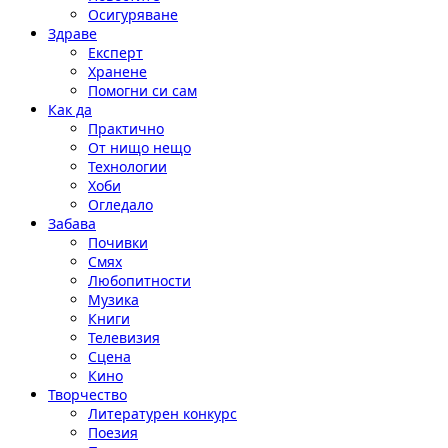
Осигуряване
Здраве
Експерт
Хранене
Помогни си сам
Как да
Практично
От нищо нещо
Технологии
Хоби
Огледало
Забава
Почивки
Смях
Любопитности
Музика
Книги
Телевизия
Сцена
Кино
Творчество
Литературен конкурс
Поезия