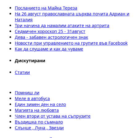
Посланието на Майка Тереза
На 26 август православната църква почита Адриан и
Наталия
Три начина да намалим атаките на артрита
Седмичен хороскоп 25 - 31август
Дева - забавен астрологичен знак
Новости при управлението на групите във Facebook
Как да слушаме и как да чуваме
Дискутирани
Статии
Помниш ли
Меле в автобуса
Един зимен ден на село
Магията на любовта
Член втори от устава на съпрузите
Въздишка по съмнало
Слънце , Луна , Звезди