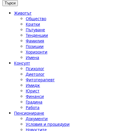
Животът
Общество
Кратки
Пътуване
Тенденции
Фамилия
Позиции
Хоризонти
Имена
Консулт
Психолог
Диетолог
Фитотерапевт
Имидж
Юрист
Финанси
Градина
Работа
Пенсиониране
Документи
Условия и процедури
Новостите