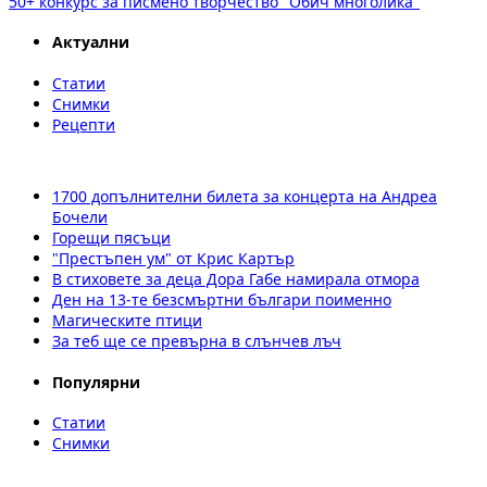
50+ конкурс за писмено творчество "Обич многолика"
Актуални
Статии
Снимки
Рецепти
1700 допълнителни билета за концерта на Андреа
Бочели
Горещи пясъци
"Престъпен ум" от Крис Картър
В стиховете за деца Дора Габе намирала отмора
Ден на 13-те безсмъртни българи поименно
Магическите птици
За теб ще се превърна в слънчев лъч
Популярни
Статии
Снимки