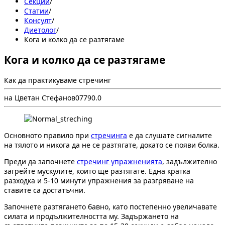
Секции
/
Статии
/
Консулт
/
Диетолог
/
Кога и колко да се разтягаме
Кога и колко да се разтягаме
Как да практикуваме стречинг
на Цветан Стефанов
0
779
0.0
Основното правило при
стречинга
е да слушате сигналите
на тялото и никога да не се разтягате, докато се появи болка.
Преди да започнете
стречинг упражненията
, задължително
загрейте мускулите, които ще разтягате. Една кратка
разходка и 5-10 минути упражнения за разгряване на
ставите са достатъчни.
Започнете разтягането бавно, като постепенно увеличавате
силата и продължителността му. Задържането на