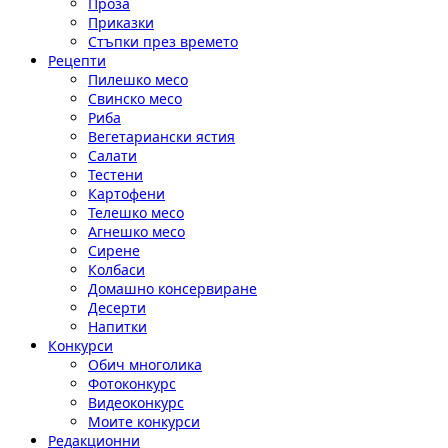
Проза
Приказки
Стъпки през времето
Рецепти
Пилешко месо
Свинско месо
Риба
Вегетариански ястия
Салати
Тестени
Картофени
Телешко месо
Агнешко месо
Сирене
Колбаси
Домашно консервиране
Десерти
Напитки
Конкурси
Обич многолика
Фотоконкурс
Видеоконкурс
Моите конкурси
Редакционни