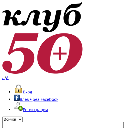
a
/
A
Вход
Влез чрез Facebook
Регистрация