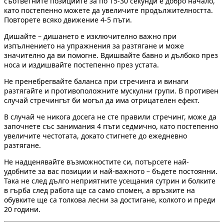
съответните позициите за по 15-30 секунди е добро начало,
като постепенно можете да увеличите продължителността.
Повторете всяко движение 4-5 пъти.
Дишайте – дишането е изключително важно при
изпълнението на упражнения за разтягане и може
значително да ви помогне. Вдишвайте бавно и дълбоко през
носа и издишвайте постепенно през устата.
Не пренебрегвайте баланса при стречинга и винаги
разтягайте и противоположните мускулни групи. В противен
случай стречингът би могъл да има отрицателен ефект.
В случай че никога досега не сте правили стречинг, може да
започнете със занимания 4 пъти седмично, като постепенно
увеличите честотата, докато стигнете до ежедневно
разтягане.
Не надценявайте възможностите си, потърсете най-
удобните за вас позиции и най-важното – бъдете постоянни.
Така не след дълго неприятните усещания сутрин и болките
в гърба след работа ще са само спомен, а връзките на
обувките ще са толкова лесни за достигане, колкото и преди
20 години.