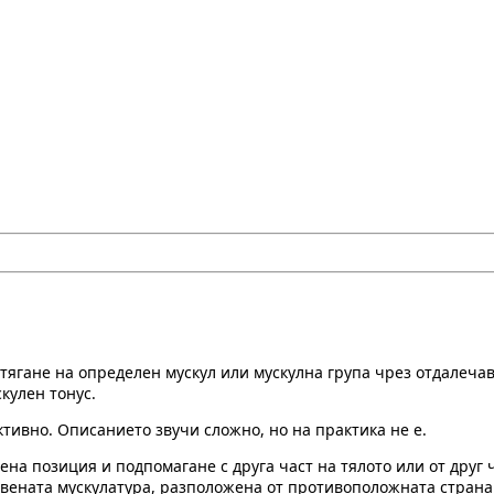
ягане на определен мускул или мускулна група чрез отдалечава
кулен тонус.
ктивно. Описанието звучи сложно, но на практика не е.
на позиция и подпомагане с друга част на тялото или от друг
твената мускулатура, разположена от противоположната страна