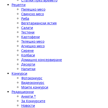
Стъпки през времето
Рецепти
Пилешко месо
Свинско месо
Риба
Вегетариански ястия
Салати
Тестени
Картофени
Телешко месо
Агнешко месо
Сирене
Колбаси
Домашно консервиране
Десерти
Напитки
Конкурси
Фотоконкурс
Видеоконкурс
Моите конкурси
Редакционни
Анкети *
За Конкурсите
Новости