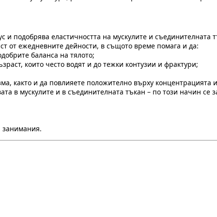
с и подобрява еластичността на мускулите и съединителната тъ
ст от ежедневните дейности, в същото време помага и да:
одобрите баланса на тялото;
зраст, които често водят и до тежки контузии и фрактури;
ма, както и да повлияете положително върху концентрацията и
ата в мускулите и в съединителната тъкан – по този начин се 
и занимания.