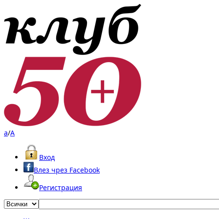
a
/
A
Вход
Влез чрез Facebook
Регистрация