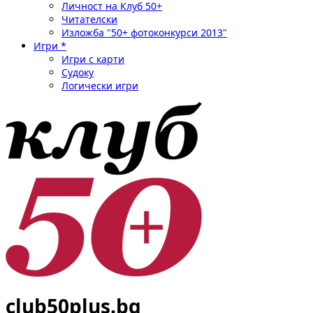
Личност на Клуб 50+
Читателски
Изложба "50+ фотоконкурси 2013"
Игри *
Игри с карти
Судоку
Логически игри
club50plus.bg