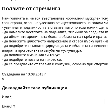
Ползите от стречинга
Най-голямата е, че той възстановява нормалния мускулен тону
своя страна, освен че улеснява осъществяването на голяма ча
- увеличите подвижността в ставите, като по този начин ще п
- да намалите честотата на паданията, типични за средната въ
- да облекчите хроничната болка в областта на гърба и врата;
- да понижите цялостното напрежение и стреса върху организ
- да подобрите кръвната циркулацията и обмяната на веществ
апарат и прогресивната загуба на мускулатура;
- да повишите жизнения си тонус;
- да подобрите позата на тялото си;
- да се предпазите от травми и контузии, особено при спортн
Създадена на 13.08.2013 г.
×
Докладвайте тази публикация
Име
*
Емайл
*