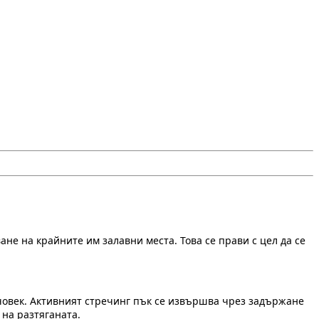
не на крайните им залавни места. Това се прави с цел да се
 човек. Активният стречинг пък се извършва чрез задържане
 на разтяганата.