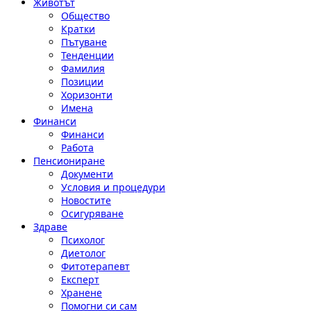
Животът
Общество
Кратки
Пътуване
Тенденции
Фамилия
Позиции
Хоризонти
Имена
Финанси
Финанси
Работа
Пенсиониране
Документи
Условия и процедури
Новостите
Осигуряване
Здраве
Психолог
Диетолог
Фитотерапевт
Експерт
Хранене
Помогни си сам