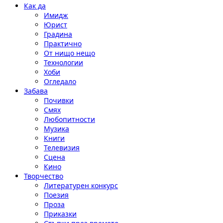
Как да
Имидж
Юрист
Градина
Практично
От нищо нещо
Технологии
Хоби
Огледало
Забава
Почивки
Смях
Любопитности
Музика
Книги
Телевизия
Сцена
Кино
Творчество
Литературен конкурс
Поезия
Проза
Приказки