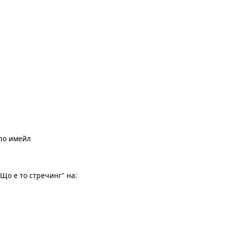
по имейл
Що е то стречинг" на: