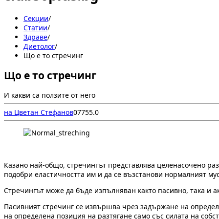
Секции
/
Статии
/
Здраве
/
Диетолог
/
Що е то стречинг
Що е то стречинг
И какви са ползите от него
на Цветан Стефанов
0
775
5.0
Казано най-общо, стречингът представлява целенасочено разт
подобри еластичността им и да се възстанови нормалният мус
Стречингът може да бъде изпълняван както пасивно, така и а
Пасивният стречинг се извършва чрез задържане на определе
на определена позиция на разтягане само със силата на собс