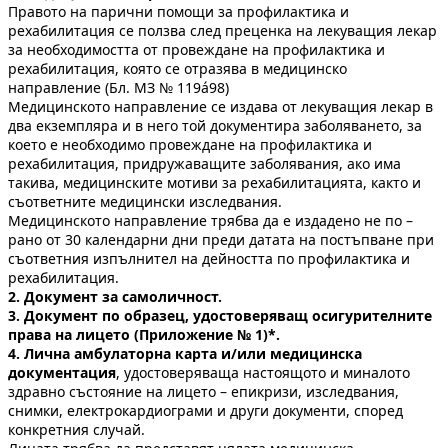
Правото на парични помощи за профилактика и
рехабилитация се ползва след преценка на лекуващия лекар
за необходимостта от провеждане на профилактика и
рехабилитация, която се отразява в медицинско
направление (Бл. МЗ № 119á98)
Медицинското направление се издава от лекуващия лекар в
два екземпляра и в него той документира заболяването, за
което е необходимо провеждане на профилактика и
рехабилитация, придружаващите заболявания, ако има
такива, медицинските мотиви за рехабилитацията, както и
съответните медицински изследвания.
Медицинското направление трябва да е издадено не по –
рано от 30 календарни дни преди датата на постъпване при
съответния изпълнител на дейността по профилактика и
рехабилитация.
2. Документ за самоличност.
3. Документ по образец, удостоверяващ осигурителните
права на лицето (Приложение № 1)*.
4. Лична амбулаторна карта и/или медицинска
документация
, удостоверяваща настоящото и миналото
здравно състояние на лицето – епикризи, изследвания,
снимки, електрокардиограми и други документи, според
конкретния случай.