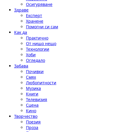
Осигуряване
Здраве
Експерт
Хранене
Помогни си сам
Как да
Практично
От нищо нещо
Технологии
Хоби
Огледало
Забава
Почивки
Смях
Любопитности
Музика
Книги
Телевизия
Сцена
Кино
Творчество
Поезия
Проза