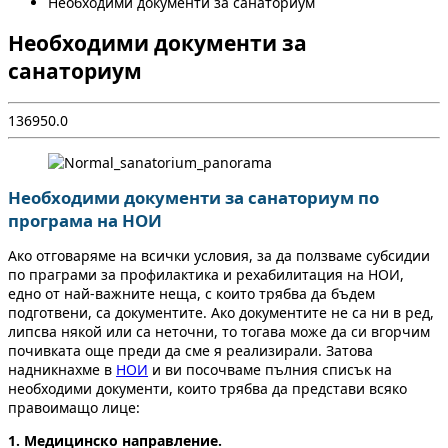
Необходими документи за санаториум
Необходими документи за
санаториум
1
3695
0.0
Необходими документи за санаториум по
програма на НОИ
Ако отговаряме на всички условия, за да ползваме субсидии
по праграми за профилактика и рехабилитация на НОИ,
едно от най-важните неща, с които трябва да бъдем
подготвени, са документите. Ако документите не са ни в ред,
липсва някой или са неточни, то тогава може да си вгорчим
почивката още преди да сме я реализирали. Затова
надникнахме в
НОИ
и ви посочваме пълния списък на
необходими документи, които трябва да представи всяко
правоимащо лице:
1. Медицинско направление.