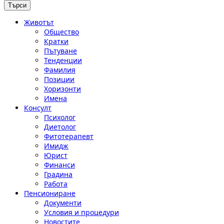
Животът
Общество
Кратки
Пътуване
Тенденции
Фамилия
Позиции
Хоризонти
Имена
Консулт
Психолог
Диетолог
Фитотерапевт
Имидж
Юрист
Финанси
Градина
Работа
Пенсиониране
Документи
Условия и процедури
Новостите