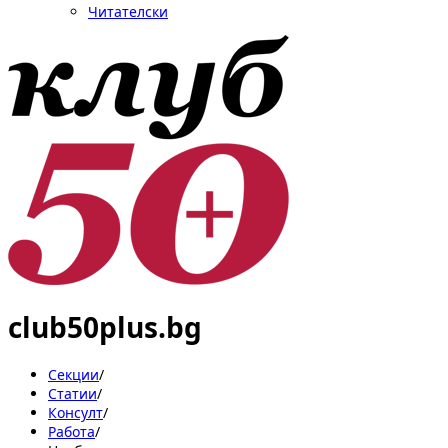
Читателски
club50plus.bg
Секции
/
Статии
/
Консулт
/
Работа
/