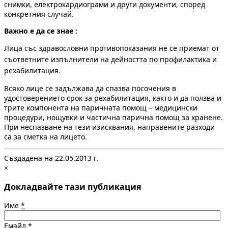
снимки, електрокардиограми и други документи, според
конкретния случай.
Важно е да се знае :
Лица със здравословни противопоказания не се приемат от
съответните изпълнители на дейността по профилактика и
рехабилитация.
Всяко лице се задължава да спазва посочения в
удостоверението срок за рехабилитация, както и да ползва и
трите компонента на паричната помощ – медицински
процедури, нощувки и частична парична помощ за хранене.
При неспазване на тези изисквания, направените разходи
са за сметка на лицето.
Създадена на 22.05.2013 г.
×
Докладвайте тази публикация
Име
*
Емайл
*