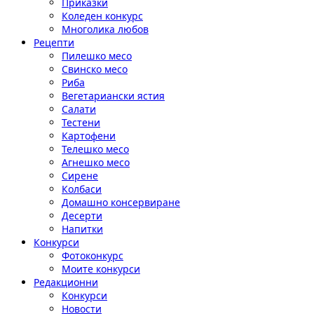
Приказки
Коледен конкурс
Многолика любов
Рецепти
Пилешко месо
Свинско месо
Риба
Вегетариански ястия
Салати
Тестени
Картофени
Телешко месо
Агнешко месо
Сирене
Колбаси
Домашно консервиране
Десерти
Напитки
Конкурси
Фотоконкурс
Моите конкурси
Редакционни
Конкурси
Новости