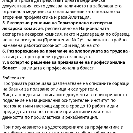
Лицата трябва да представят цялата медицинска
документация, която доказва наличието на заболяването,
отразено в медицинското направление като показано за
вторична профилактика и рехабилитация.
5. Eкспертно решение на Териториална експертна
лекарска комисия
, респективно на Националната
експертна лекарска комисия, както и декларация по образец,
че не са осигурени (Приложение № 2)* - за лицата с трайно
намалена работоспособност 50 и над 50 на сто.
6. Разпореждане за приемане на злополуката за трудова
-
за лицата, претърпели трудова злополука.
7. Експертно решение за признаване на професионална
болест
– за лицата с професионална болест.
Забележка:
Програмата разрешава разпечатване на описаните образци
на бланки за ползване от лица и осигурители.
Лицата представят описаните документи в териториалното
поделение на Националния осигурителен институт по
постоянен или настоящ адрес в срок до 10 работни дни
преди датата на постъпване при изпълнителите на
дейността по профилактика и рехабилитация.
При получаването на удостоверенията за профилактика и
рехабилитация лицата, осигурени за общо заболяване,