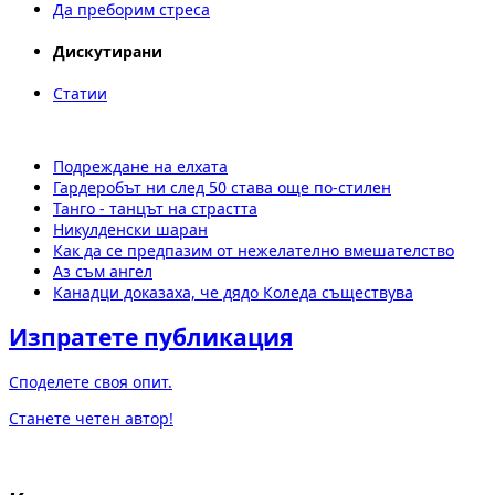
Да преборим стреса
Дискутирани
Статии
Подреждане на елхата
Гардеробът ни след 50 става още по-стилен
Танго - танцът на страстта
Никулденски шаран
Как да се предпазим от нежелателно вмешателство
Аз съм ангел
Канадци доказаха, че дядо Коледа съществува
Изпратете публикация
Споделете своя опит.
Станете четен автор!