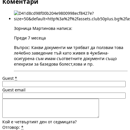
Коментари
Зорница Мартинова написа:
Преди 7 месеца
Въпрос: Какви документи ми трябват да ползвам това
ле4ебно заведение тъй като живея в 4ужбина-
осигурена съм имам съответните документи също
епекризи за базедова болест,язва и пр.
Guest
*
Guest email
Кой е четвъртият ден от седмицата?
Отговор:
*