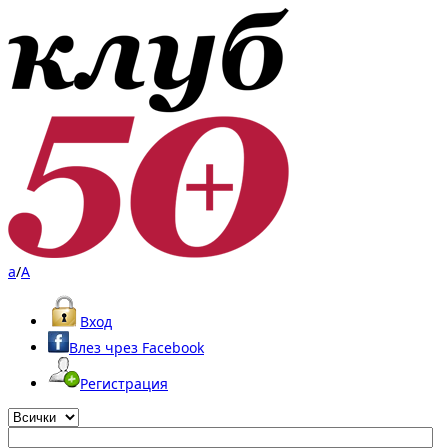
a
/
A
Вход
Влез чрез Facebook
Регистрация