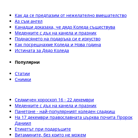
Как да се предпазим от нежелателно вмешателство
Аз съм ангел
Канадци доказаха, че дядо Коледа съществува
Меденките с дъх на канела и празник
Поднасянето на подаръка си е изкуство
Как посрещнахме Коледа и Нова година
Истината за Дядо Коледа
Популярни
Статии
Снимки
Седмичен хороскоп 16 - 22 декември
Меденките с дъх на канела и празник
Панетоне - най-популярният коледен сладкиш
На 17 декември православната църква почита Пророк
Даниил
Етикетът при подаръците
Витамините, без които не можем