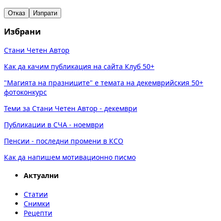
Отказ
Изпрати
Избрани
Стани Четен Автор
Как да качим публикация на сайта Клуб 50+
"Магията на празниците" е темата на декемврийския 50+
фотоконкурс
Теми за Стани Четен Автор - декември
Публикации в СЧА - ноември
Пенсии - последни промени в КСО
Как да напишем мотивационно писмо
Актуални
Статии
Снимки
Рецепти