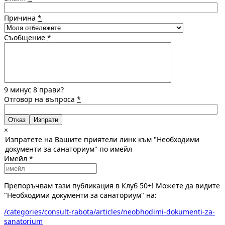
Причина
*
Съобщение
*
9 минус 8 прави?
Отговор на въпроса
*
Отказ
×
Изпратете на Вашите приятели линк към "Необходими
документи за санаториум" по имейл
Имейл
*
Препоръчвам тази публикация в Клуб 50+! Можете да видите
"Необходими документи за санаториум" на:
/categories/consult-rabota/articles/neobhodimi-dokumenti-za-
sanatorium