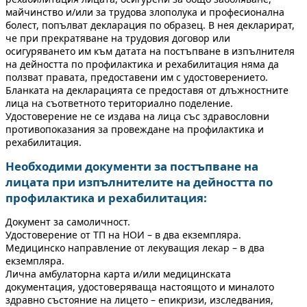
майчинство и/или за трудова злополука и професионална
болест, попълват декларация по образец. В нея декларират,
че при прекратяване на трудовия договор или
осигуряването им към датата на постъпване в изпълнителя
на дейността по профилактика и рехабилитация няма да
ползват правата, предоставени им с удостоверението.
Бланката на декларацията се предоставя от длъжностните
лица на съответното териториално поделение.
Удостоверение не се издава на лица със здравословни
противопоказания за провеждане на профилактика и
рехабилитация.
Необходими документи за постъпване на
лицата при изпълнителите на дейността по
профилактика и рехабилитация:
Документ за самоличност.
Удостоверение от ТП на НОИ – в два екземпляра.
Медицинско направление от лекуващия лекар – в два
екземпляра.
Лична амбулаторна карта и/или медицинската
документация, удостоверяваща настоящото и миналото
здравно състояние на лицето – епикризи, изследвания,