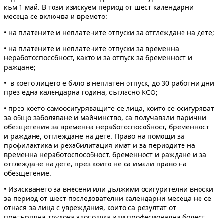
към 1 май. В този изискуем период от шест календарни
месеца се включва и времето:
• на платените и неплатените отпуски за отглеждане на дете;
• на платените и неплатените отпуски за временна
неработоспособност, както и за отпуск за бременност и
раждане;
• в което лицето е било в неплатен отпуск, до 30 работни дни
през една календарна година, съгласно КСО;
• през което самоосигуряващите се лица, които се осигуряват
за общо заболяване и майчинство, са получавали парични
обезщетения за временна неработоспособност, бременност
и раждане, отглеждане на дете. Право на помощи за
профилактика и рехабилитация имат и за периодите на
временна неработоспособност, бременност и раждане и за
отглеждане на дете, през които не са имали право на
обезщетение.
• Изискването за внесени или дължими осигурителни вноски
за период от шест последователни календарни месеца не се
отнася за лица с увреждания, които са резултат от
претърпяна трудова злополука или професионална болест.