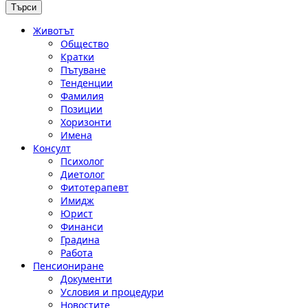
Животът
Общество
Кратки
Пътуване
Тенденции
Фамилия
Позиции
Хоризонти
Имена
Консулт
Психолог
Диетолог
Фитотерапевт
Имидж
Юрист
Финанси
Градина
Работа
Пенсиониране
Документи
Условия и процедури
Новостите