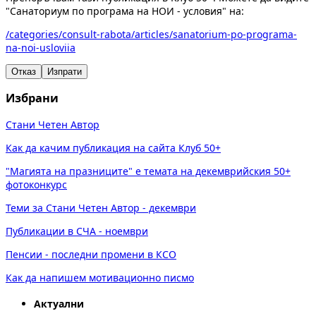
"Санаториум по програма на НОИ - условия" на:
/categories/consult-rabota/articles/sanatorium-po-programa-
na-noi-usloviia
Отказ
Изпрати
Избрани
Стани Четен Автор
Как да качим публикация на сайта Клуб 50+
"Магията на празниците" е темата на декемврийския 50+
фотоконкурс
Теми за Стани Четен Автор - декември
Публикации в СЧА - ноември
Пенсии - последни промени в КСО
Как да напишем мотивационно писмо
Актуални