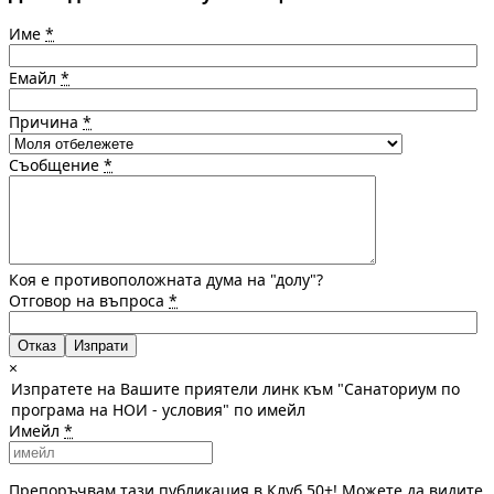
Име
*
Емайл
*
Причина
*
Съобщение
*
Коя е противоположната дума на "долу"?
Отговор на въпроса
*
Отказ
×
Изпратете на Вашите приятели линк към "Санаториум по
програма на НОИ - условия" по имейл
Имейл
*
Препоръчвам тази публикация в Клуб 50+! Можете да видите