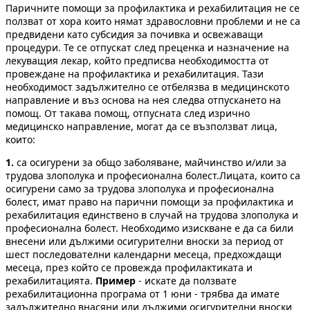
Паричните помощи за профилактика и рехабилитация не се
ползват от хора които нямат здравословни проблеми и не са
предвидени като субсидия за почивка и освежаващи
процедури. Те се отпускат след преценка и назначение на
лекуващия лекар, който предписва необходимостта от
провеждане на профилактика и рехабилитация. Тази
необходимост задължително се отбелязва в медицинското
направление и въз основа на нея следва отпускането на
помощ. От такава помощ, отпусната след изрично
медицинско направление, могат да се възползват лица,
които:
1.
са осигурени за общо заболяване, майчинство и/или за
трудова злополука и професионална болест.Лицата, които са
осигурени само за трудова злополука и професионална
болест, имат право на парични помощи за профилактика и
рехабилитация единствено в случай на трудова злополука и
професионална болест. Необходимо изискване е да са били
внесени или дължими осигурителни вноски за период от
шест последователни калeндарни месеца, предхождащи
месеца, през който се провежда профилактиката и
рехабилитацията.
Пример
- искате да ползвате
рехабилитационна програма от 1 юни - трябва да имате
задължително внасяни или дължими осигурителни вноски