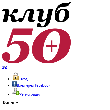
a
/
A
Вход
Влез чрез Facebook
Регистрация