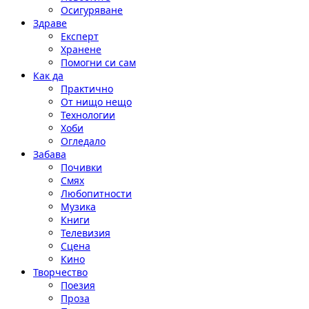
Осигуряване
Здраве
Експерт
Хранене
Помогни си сам
Как да
Практично
От нищо нещо
Технологии
Хоби
Огледало
Забава
Почивки
Смях
Любопитности
Музика
Книги
Телевизия
Сцена
Кино
Творчество
Поезия
Проза