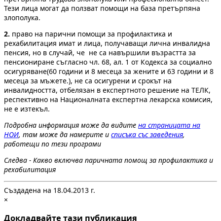
Тези лица могат да ползват помощи на база претърпяна
злополука.
2.
право на парични помощи за профилактика и
рехабилитация имат и лица, получаващи лична инвалидна
пенсия, но в случай, че не са навършили възрастта за
пенсиониране съгласно чл. 68, ал. 1 от Кодекса за социално
осигуряване(60 години и 8 месеца за жените и 63 години и 8
месеца за мъжете.), не са осигурени и срокът на
инвалидността, отбелязан в експертното решение на ТЕЛК,
респективно на Националната експертна лекарска комисия,
не е изтекъл.
Подробна информация може да видите
на страницата на
НОИ
, там може да намерите и
списъка със заведения
,
работещи по тези програми
Следва - Какво включва паричната помощ за профилактика и
рехабилитация
Създадена на 18.04.2013 г.
×
Докладвайте тази публикация