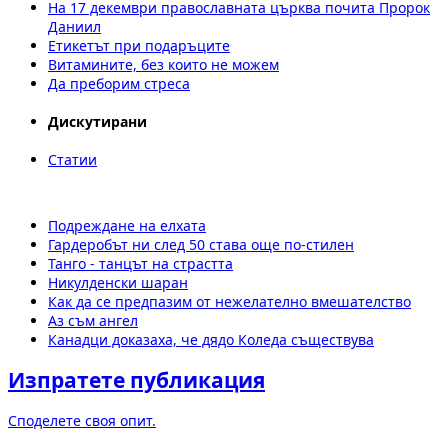
На 17 декември православната църква почита Пророк
Даниил
Етикетът при подаръците
Витамините, без които не можем
Да преборим стреса
Дискутирани
Статии
Подреждане на елхата
Гардеробът ни след 50 става още по-стилен
Танго - танцът на страстта
Никулденски шаран
Как да се предпазим от нежелателно вмешателство
Аз съм ангел
Канадци доказаха, че дядо Коледа съществува
Изпратете публикация
Споделете своя опит.