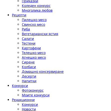
Приказки
Коледен конкурс
Многолика любов
Рецепти
Пилешко месо
Свинско месо
Риба
Вегетариански ястия
Салати
Тестени
Картофени
Телешко месо
Агнешко месо
Сирене
Колбаси
Домашно консервиране
Десерти
Напитки
Конкурси
Фотоконкурс
Моите конкурси
Редакционни
Конкурси
Новости