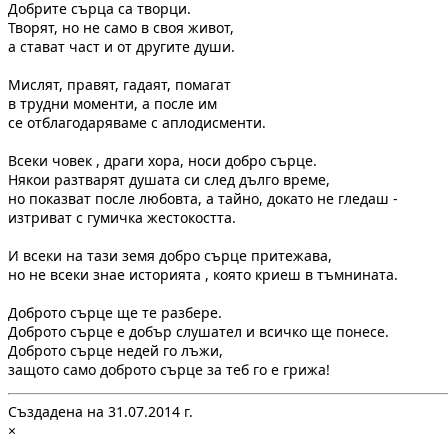
Добрите сърца са творци.
Творят, но не само в своя живот,
а стават част и от другите души.
Мислят, правят, гадаят, помагат
в трудни моменти, а после им
се отблагодаряваме с аплодисменти.
Всеки човек , драги хора, носи добро сърце.
Някои разтварят душата си след дълго време,
но показват после любовта, а тайно, докато не гледаш -
изтриват с гумичка жестокостта.
И всеки на тази земя добро сърце притежава,
но не всеки знае историята , която криеш в тъмнината.
Доброто сърце ще те разбере.
Доброто сърце е добър слушател и всичко ще понесе.
Доброто сърце недей го лъжи,
защото само доброто сърце за теб го е грижа!
Създадена на 31.07.2014 г.
×