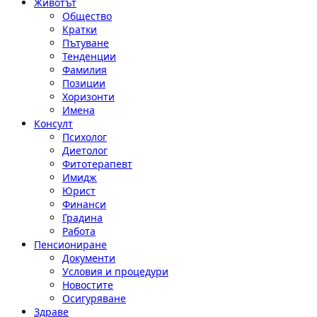
Животът
Общество
Кратки
Пътуване
Тенденции
Фамилия
Позиции
Хоризонти
Имена
Консулт
Психолог
Диетолог
Фитотерапевт
Имидж
Юрист
Финанси
Градина
Работа
Пенсиониране
Документи
Условия и процедури
Новостите
Осигуряване
Здраве