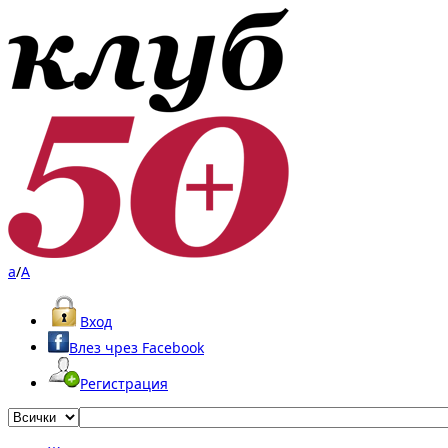
a
/
A
Вход
Влез чрез Facebook
Регистрация