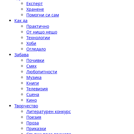
Експерт
Хранене
Помогни си сам
Как да
Практично
От нищо нещо
Технологии
Хоби
Огледало
Забава
Почивки
Смях
Любопитности
Музика
Книги
Телевизия
Сцена
Кино
Творчество
Литературен конкурс
Поезия
Проза
Приказки