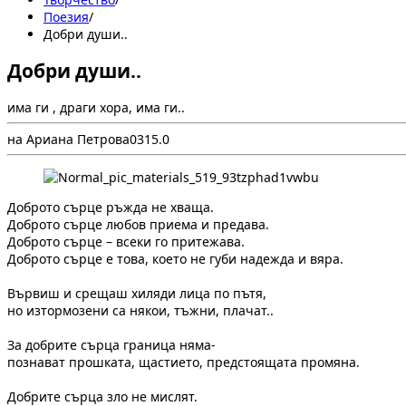
Поезия
/
Добри души..
Добри души..
има ги , драги хора, има ги..
на Ариана Петрова
0
31
5.0
Доброто сърце ръжда не хваща.
Доброто сърце любов приема и предава.
Доброто сърце – всеки го притежава.
Доброто сърце е това, което не губи надежда и вяра.
Вървиш и срещаш хиляди лица по пътя,
но изтормозени са някои, тъжни, плачат..
За добрите сърца граница няма-
познават прошката, щастието, предстоящата промяна.
Добрите сърца зло не мислят.