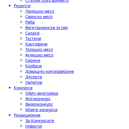
Стъпки през времето
Рецепти
Пилешко месо
Свинско месо
Риба
Вегетариански ястия
Салати
Тестени
Картофени
Телешко месо
Агнешко месо
Сирене
Колбаси
Домашно консервиране
Десерти
Напитки
Конкурси
Обич многолика
Фотоконкурс
Видеоконкурс
Моите конкурси
Редакционни
За Конкурсите
Новости