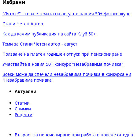
Избрани
"Лято е!" - това е темата на август в нашия 50+ фотоконкурс
Стани Четен Автор
Как да качим публикация на сайта Клуб 50+
Теми за Стани Четен автор - август
Ползване на платен годишен отпуск при пенсиониране
Участвайте в новия 50+ конкурс "Незабравима почивка"
Всеки може да спечели незабравима почивка в конкурса ни
"Незабравима почивка"
Актуални
Статии
Снимки
Рецепти
Възраст за пенсиониране при работа в повече от една