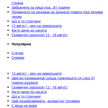
страна
Забранено за лица под...81 години
Промяната на режима на хранене помага при лениви
черва
Що е то стречинг
13 август - ден на леворъките
Яжте дини до насита
Седмичен хороскоп 12 - 18 август
Популярни
Статии
Снимки
13 август - ден на леворъките
Цветан Калмаканов среща годеницата си след 37
години раздяла
Седмичен хороскоп 12 - 18 август
Яжте дини до насита
Що е то стречинг
Най-незабравимата „ароматна” почивка
С деца на море