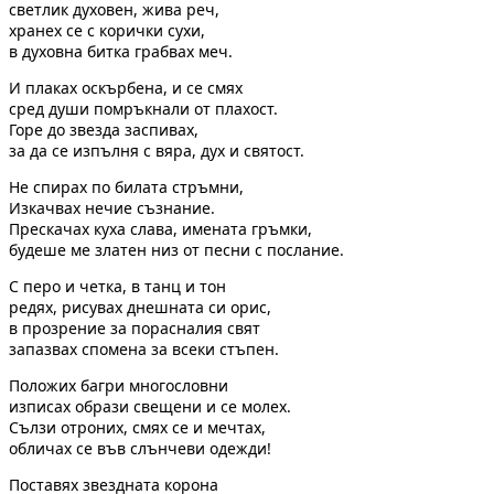
светлик духовен, жива реч,
хранех се с корички сухи,
в духовна битка грабвах меч.
И плаках оскърбена, и се смях
сред души помръкнали от плахост.
Горе до звезда заспивах,
за да се изпълня с вяра, дух и святост.
Не спирах по билата стръмни,
Изкачвах нечие съзнание.
Прескачах куха слава, имената гръмки,
будеше ме златен низ от песни с послание.
С перо и четка, в танц и тон
редях, рисувах днешната си орис,
в прозрение за порасналия свят
запазвах спомена за всеки стъпен.
Положих багри многословни
изписах образи свещени и се молех.
Сълзи отроних, смях се и мечтах,
обличах се във слънчеви одежди!
Поставях звездната корона