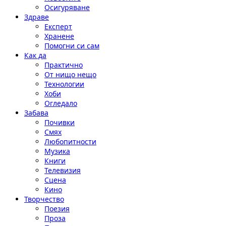
Осигуряване
Здраве
Експерт
Хранене
Помогни си сам
Как да
Практично
От нищо нещо
Технологии
Хоби
Огледало
Забава
Почивки
Смях
Любопитности
Музика
Книги
Телевизия
Сцена
Кино
Творчество
Поезия
Проза