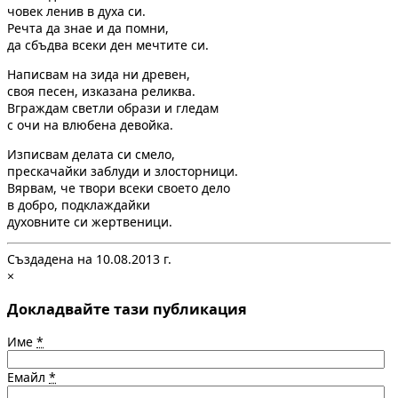
човек ленив в духа си.
Речта да знае и да помни,
да сбъдва всеки ден мечтите си.
Написвам на зида ни древен,
своя песен, изказана реликва.
Вграждам светли образи и гледам
с очи на влюбена девойка.
Изписвам делата си смело,
прескачайки заблуди и злосторници.
Вярвам, че твори всеки своето дело
в добро, подклаждайки
духовните си жертвеници.
Създадена на 10.08.2013 г.
×
Докладвайте тази публикация
Име
*
Емайл
*