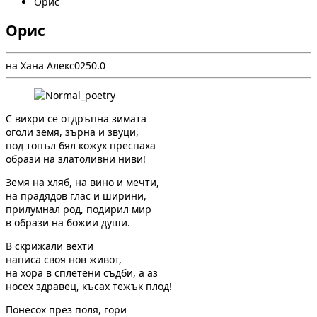
Орис
Орис
на Хана Алекс
0
25
0.0
С вихри се отдръпна зимата
оголи земя, зърна и звуци,
под топъл бял кожух преспаха
образи на златоливни ниви!
Земя на хляб, на вино и мечти,
на прадядов глас и ширини,
прилумнал род, подирил мир
в образи на божии души.
В скрижали вехти
написа своя нов живот,
на хора в сплетени съдби, а аз
носех здравец, късах тежък плод!
Понесох през поля, гори