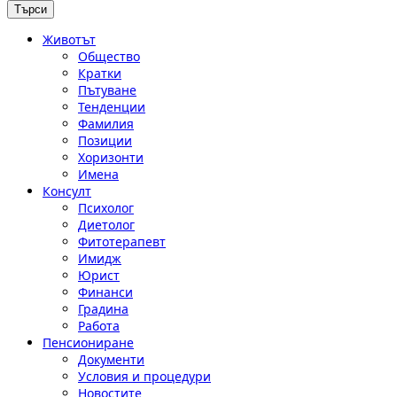
Животът
Общество
Кратки
Пътуване
Тенденции
Фамилия
Позиции
Хоризонти
Имена
Консулт
Психолог
Диетолог
Фитотерапевт
Имидж
Юрист
Финанси
Градина
Работа
Пенсиониране
Документи
Условия и процедури
Новостите