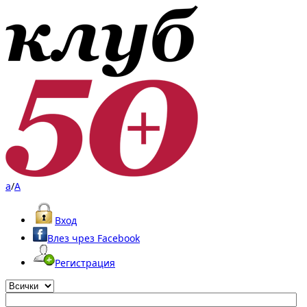
a
/
A
Вход
Влез чрез Facebook
Регистрация