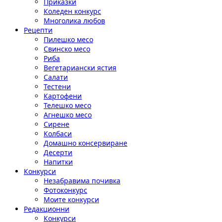
Приказки
Коледен конкурс
Многолика любов
Рецепти
Пилешко месо
Свинско месо
Риба
Вегетариански ястия
Салати
Тестени
Картофени
Телешко месо
Агнешко месо
Сирене
Колбаси
Домашно консервиране
Десерти
Напитки
Конкурси
Незабравима почивка
Фотоконкурс
Моите конкурси
Редакционни
Конкурси