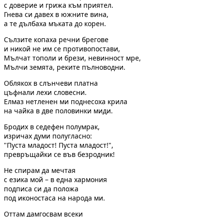
с доверие и грижа към приятел.
Гнева си давех в южните вина,
а те дълбаха мъката до корен.
Сълзите копаха речни брегове
и никой не им се противопостави,
Мълчат тополи и брези, невинност мре,
Мълчи земята, реките пълноводни.
Облякох в слънчеви платна
цъфнали лехи словесни.
Елмаз нетленен ми поднесоха крила
на чайка в две половинки миди.
Бродих в седефен полумрак,
изричах думи полугласно:
"Пуста младост! Пуста младост!",
превръщайки се във безродник!
Не спирам да мечтая
с езика мой – в една хармония
подписа си да положа
под иконостаса на народа ми.
Оттам дамгосвам всеки