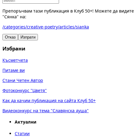
Препоръчвам тази публикация в Клуб 50+! Можете да видите
"Сянка" на:
/categories/creative-poetry/articles/sianka
Отказ
Изпрати
Избрани
Късметчета
Питаме ви
Стани Четен Автор
Фотоконкурс "Цветя"
Как да качим публикация на сайта Клуб 50+
Видеоконкурс на тема "Славянска душа"
Актуални
Статии