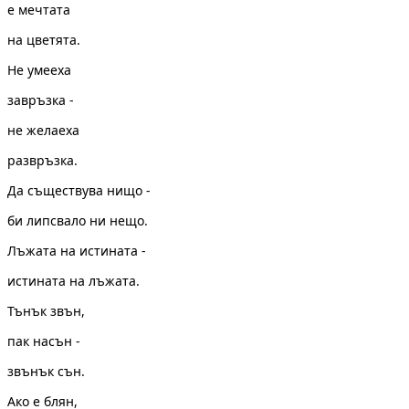
е мечтата
на цветята.
Не умееха
завръзка -
не желаеха
развръзка.
Да съществува нищо -
би липсвало ни нещо.
Лъжата на истината -
истината на лъжата.
Тънък звън,
пак насън -
звънък сън.
Ако е блян,