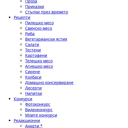
Проза
Приказки
Стъпки през времето
Рецепти
Пилешко месо
Свинско месо
Риба
Вегетариански ястия
Салати
Тестени
Картофени
Телешко месо
Агнешко месо
Сирене
Колбаси
Домашно консервиране
Десерти
Напитки
Конкурси
Фотоконкурс
Видеоконкурс
Моите конкурси
Редакционни
Анкети *