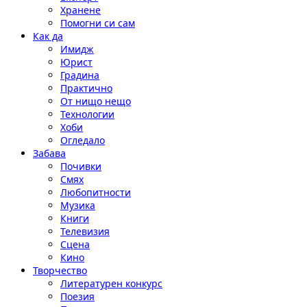
Хранене
Помогни си сам
Как да
Имидж
Юрист
Градина
Практично
От нищо нещо
Технологии
Хоби
Огледало
Забава
Почивки
Смях
Любопитности
Музика
Книги
Телевизия
Сцена
Кино
Творчество
Литературен конкурс
Поезия