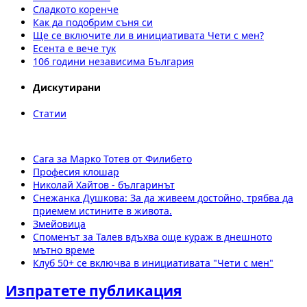
Сладкото коренче
Как да подобрим съня си
Ще се включите ли в инициативата Чети с мен?
Есента е вече тук
106 години независима България
Дискутирани
Статии
Сага за Марко Тотев от Филибето
Професия клошар
Николай Хайтов - българинът
Снежанка Душкова: За да живеем достойно, трябва да
приемем истините в живота.
Змейовица
Споменът за Талев вдъхва още кураж в днешното
мътно време
Клуб 50+ се включва в инициативата "Чети с мен"
Изпратете публикация