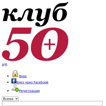
a
/
A
Вход
Влез чрез Facebook
Регистрация