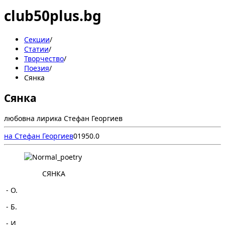
club50plus.bg
Секции
/
Статии
/
Творчество
/
Поезия
/
Сянка
Сянка
любовна лирика Стефан Георгиев
на Стефан Георгиев
0
195
0.0
СЯНКА
- О.
- Б.
- И.