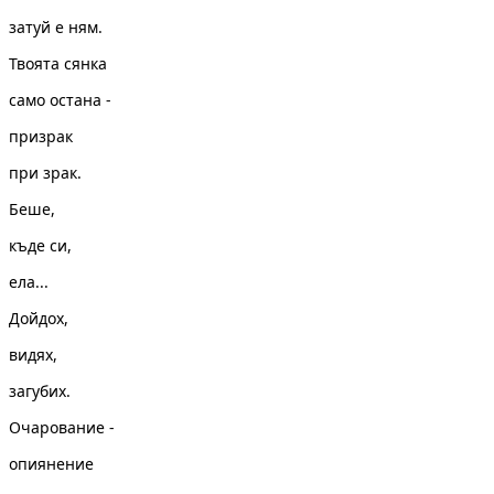
затуй е ням.
Твоята сянка
само остана -
призрак
при зрак.
Беше,
къде си,
ела...
Дойдох,
видях,
загубих.
Очарование -
опиянение