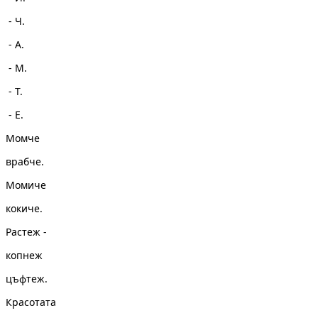
- Ч.
- А.
- М.
- Т.
- Е.
Момче
врабче.
Момиче
кокиче.
Растеж -
копнеж
цъфтеж.
Красотата