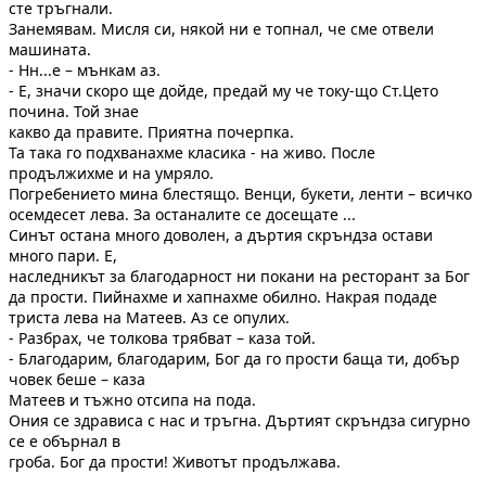
сте тръгнали.
Занемявам. Мисля си, някой ни е топнал, че сме отвели
машината.
- Нн...е – мънкам аз.
- Е, значи скоро ще дойде, предай му че току-що Ст.Цето
почина. Той знае
какво да правите. Приятна почерпка.
Та така го подхванахме класика - на живо. После
продължихме и на умряло.
Погребението мина блестящо. Венци, букети, ленти – всичко
осемдесет лева. За останалите се досещате ...
Синът остана много доволен, а дъртия скръндза остави
много пари. Е,
наследникът за благодарност ни покани на ресторант за Бог
да прости. Пийнахме и хапнахме обилно. Накрая подаде
триста лева на Матеев. Аз се опулих.
- Разбрах, че толкова трябват – каза той.
- Благодарим, благодарим, Бог да го прости баща ти, добър
човек беше – каза
Матеев и тъжно отсипа на пода.
Ония се здрависа с нас и тръгна. Дъртият скръндза сигурно
се е обърнал в
гроба. Бог да прости! Животът продължава.