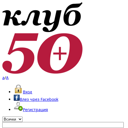
a
/
A
Вход
Влез чрез Facebook
Регистрация