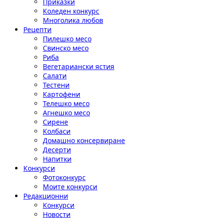
Приказки
Коледен конкурс
Многолика любов
Рецепти
Пилешко месо
Свинско месо
Риба
Вегетариански ястия
Салати
Тестени
Картофени
Телешко месо
Агнешко месо
Сирене
Колбаси
Домашно консервиране
Десерти
Напитки
Конкурси
Фотоконкурс
Моите конкурси
Редакционни
Конкурси
Новости