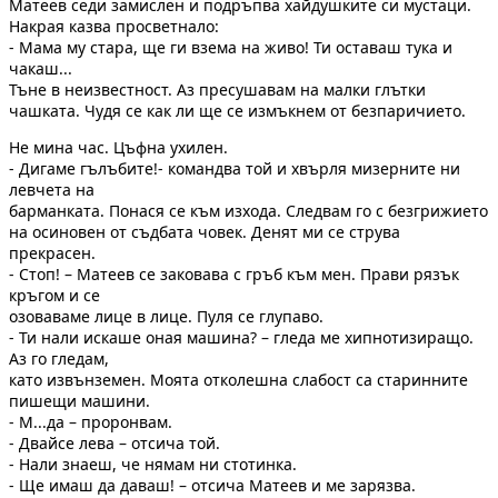
Матеев седи замислен и подръпва хайдушките си мустаци.
Накрая казва просветнало:
- Мама му стара, ще ги взема на живо! Ти оставаш тука и
чакаш...
Тъне в неизвестност. Аз пресушавам на малки глътки
чашката. Чудя се как ли ще се измъкнем от безпаричието.
Не мина час. Цъфна ухилен.
- Дигаме гълъбите!- командва той и хвърля мизерните ни
левчета на
барманката. Понaся се към изхода. Следвам го с безгрижието
на осиновен от съдбата човек. Денят ми се струва
прекрасен.
- Стоп! – Матеев се заковава с гръб към мен. Прави рязък
кръгом и се
озоваваме лице в лице. Пуля се глупаво.
- Ти нали искаше оная машина? – гледа ме хипнотизиращо.
Аз го гледам,
като извънземен. Моята отколешна слабост са старинните
пишещи машини.
- М...да – проронвам.
- Двайсе лева – отсича той.
- Нали знаеш, че нямам ни стотинка.
- Ще имаш да даваш! – отсича Матеев и ме зарязва.