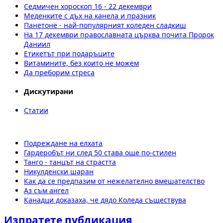
Седмичен хороскоп 16 - 22 декември
Меденките с дъх на канела и празник
Панетоне - най-популярният коледен сладкиш
На 17 декември православната църква почита Пророк
Даниил
Етикетът при подаръците
Витамините, без които не можем
Да преборим стреса
Дискутирани
Статии
Подреждане на елхата
Гардеробът ни след 50 става още по-стилен
Танго - танцът на страстта
Никулденски шаран
Как да се предпазим от нежелателно вмешателство
Аз съм ангел
Канадци доказаха, че дядо Коледа съществува
Изпратете публикация