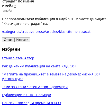
страдат" по имейл
Имейл
*
Препоръчвам тази публикация в Клуб 50+! Можете да видите
"Класиците не страдат" на:
/categories/creative-prose/articles/klasicite-ne-stradat
Отказ
Изпрати
Избрани
Стани Четен Автор
Как да качим публикация на сайта Клуб 50+
"Магията на празниците" е темата на декемврийския 50+
фотоконкурс
Теми за Стани Четен Автор - декември
Публикации в СЧА - ноември
Пенсии - последни промени в КСО