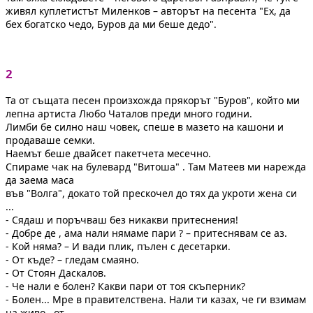
живял куплетистът Миленков – авторът на песента "Ех, да
бех богатско чедо, Буров да ми беше дедо".
2
Та от същата песен произхожда прякорът "Буров", който ми
лепна артиста Любо Чаталов преди много години.
Лимби бе силно наш човек, спеше в мазето на кашони и
продаваше семки.
Наемът беше двайсет пакетчета месечно.
Спираме чак на булевард "Витоша" . Там Матеев ми нарежда
да заема маса
във "Волга", докато той прескочел до тях да укроти жена си
...
- Сядаш и поръчваш без никакви притеснения!
- Добре де , ама нали нямаме пари ? – притеснявам се аз.
- Кой няма? – И вади плик, пълен с десетарки.
- От къде? – гледам смаяно.
- От Стоян Даскалов.
- Че нали е болен? Какви пари от тоя скъперник?
- Болен... Мре в правителствена. Нали ти казах, че ги взимам
на живо...от