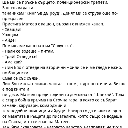
Ще ми се пръсне сърцето. Колекционерски трепети.
Започвам да си
тананикам "Кинг ъв дъ роуд". Денят ми се струва още по-
прекрасен.
Пристига Матеев с кашон, вързан с книжен канап.
- Хващай!
Хващам.
- Айде!
Помъкваме кашона към "Солунска".
- Нали се водеше – питам.
- Трай! Отведе се!
- Ама как?
- Лин Бяо я отведе на вторични – хили се и ме гледа нежно,
по бащински.
Смея се със сълзи.
Лин Бяо е жълтеникав мангал – гном , с дръпнати очи. Висок
е под кинта и
петдесе. Матеев преди години го домъкна от "Шанхай". Това
е стара бойна кръчма на Сточна гара, в която се събират
хамали, каруцари, комарджии и
тем подобни пияници и айдуци. Накара го да изчисти едно
от мазетaта в къщата до писателите, която също се водеше
на Съюза, и то се знае на Матеев.
Там бяха складовете – неговото царство. Разправят, че тук е