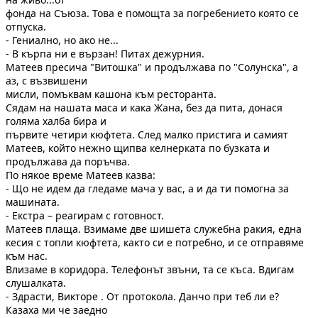
фонда на Съюза. Това е помощта за погребението която се
отпуска.
- Гениално, но ако не...
- В кърпа ни е вързан! Питах дежурния.
Матеев пресича "Витошка" и продължава по "Солунска", а
аз, с възвишени
мисли, помъквам кашона към ресторанта.
Сядам на нашата маса и кака Жана, без да пита, донася
голяма халба бира и
първите четири кюфтета. След малко пристига и самият
Матеев, който нежно щипва келнерката по бузката и
продължава да поръчва.
По някое време Матеев казва:
- Що не идем да гледаме мача у вас, а и да ти помогна за
машината.
- Екстра – реагирам с готовност.
Матеев плаща. Взимаме две шишета служебна ракия, една
кесия с топли кюфтета, както си е потребно, и се отправяме
към нас.
Влизаме в коридора. Телефонът звъни, та се къса. Вдигам
слушалката.
- Здрасти, Викторе . От протокола. Данчо при теб ли е?
Казаха ми че заедно