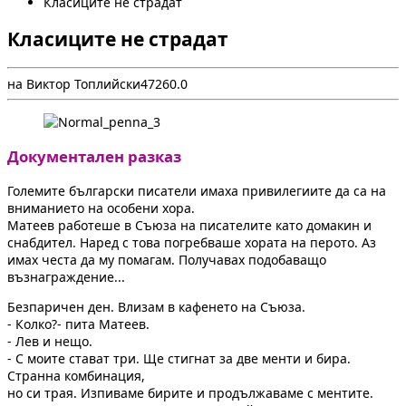
Класиците не страдат
Класиците не страдат
на Виктор Топлийски
4
726
0.0
Документален разказ
Големите български писатели имаха привилегиите да са на
вниманието на особени хора.
Матеев работеше в Съюза на писателите като домакин и
снабдител. Наред с това погребваше хората на перото. Аз
имах честа да му помагам. Получавах подобаващо
възнаграждение...
Безпаричен ден. Влизам в кафенето на Съюза.
- Колко?- пита Матеев.
- Лев и нещо.
- С моите стават три. Ще стигнат за две менти и бира.
Странна комбинация,
но си трая. Изпиваме бирите и продължаваме с ментите.