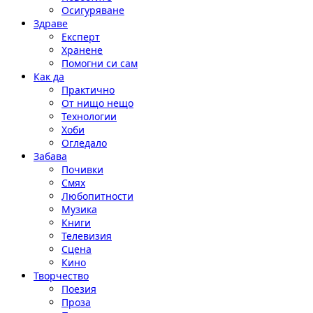
Осигуряване
Здраве
Експерт
Хранене
Помогни си сам
Как да
Практично
От нищо нещо
Технологии
Хоби
Огледало
Забава
Почивки
Смях
Любопитности
Музика
Книги
Телевизия
Сцена
Кино
Творчество
Поезия
Проза