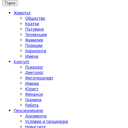
Животът
Общество
Кратки
Пътуване
Тенденции
Фамилия
Позиции
Хоризонти
Имена
Консулт
Психолог
Диетолог
Фитотерапевт
Имидж
Юрист
Финанси
Градина
Работа
Пенсиониране
Документи
Условия и процедури
Новостите