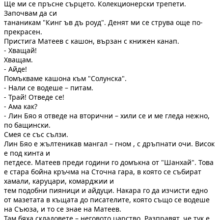
Ще ми се пръсне сърцето. Колекционерски трепети.
Започвам да си
тананикам "Кинг ъв дъ роуд". Денят ми се струва още по-
прекрасен.
Пристига Матеев с кашон, вързан с книжен канап.
- Хващай!
Хващам.
- Айде!
Помъкваме кашона към "Солунска".
- Нали се водеше – питам.
- Трай! Отведе се!
- Ама как?
- Лин Бяо я отведе на вторични – хили се и ме гледа нежно,
по бащински.
Смея се със сълзи.
Лин Бяо е жълтеникав мангал – гном , с дръпнати очи. Висок
е под кинта и
петдесе. Матеев преди години го домъкна от "Шанхай". Това
е стара бойна кръчма на Сточна гара, в която се събират
хамали, каруцари, комарджии и
тем подобни пияници и айдуци. Накара го да изчисти едно
от мазетaта в къщата до писателите, която също се водеше
на Съюза, и то се знае на Матеев.
Там бяха складовете – неговото царство. Разправят, че тук е