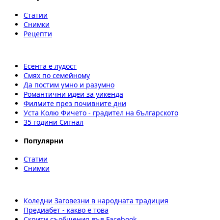
Статии
Снимки
Рецепти
Есента е лудост
Смях по семейному
Да постим умно и разумно
Романтични идеи за уикенда
Филмите през почивните дни
Уста Колю Фичето - градител на българското
35 години Сигнал
Популярни
Статии
Снимки
Коледни Заговезни в народната традиция
Предиабет - какво е това
Скрити съобщения във Facebook