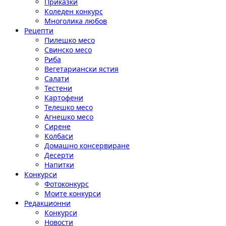
Приказки
Коледен конкурс
Многолика любов
Рецепти
Пилешко месо
Свинско месо
Риба
Вегетариански ястия
Салати
Тестени
Картофени
Телешко месо
Агнешко месо
Сирене
Колбаси
Домашно консервиране
Десерти
Напитки
Конкурси
Фотоконкурс
Моите конкурси
Редакционни
Конкурси
Новости