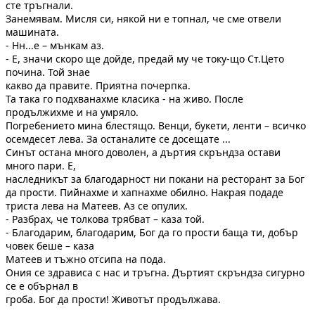
сте тръгнали.
Занемявам. Мисля си, някой ни е топнал, че сме отвели
машината.
- Нн...е – мънкам аз.
- Е, значи скоро ще дойде, предай му че току-що Ст.Цето
почина. Той знае
какво да правите. Приятна почерпка.
Та така го подхванахме класика - на живо. После
продължихме и на умряло.
Погребението мина блестящо. Венци, букети, ленти – всичко
осемдесет лева. За останалите се досещате ...
Синът остана много доволен, а дъртия скръндза остави
много пари. Е,
наследникът за благодарност ни покани на ресторант за Бог
да прости. Пийнахме и хапнахме обилно. Накрая подаде
триста лева на Матеев. Аз се опулих.
- Разбрах, че толкова трябват – каза той.
- Благодарим, благодарим, Бог да го прости баща ти, добър
човек беше – каза
Матеев и тъжно отсипа на пода.
Ония се здрависа с нас и тръгна. Дъртият скръндза сигурно
се е обърнал в
гроба. Бог да прости! Животът продължава.