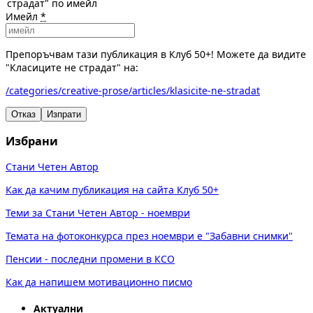
страдат" по имейл
Имейл
*
Препоръчвам тази публикация в Клуб 50+! Можете да видите
"Класиците не страдат" на:
/categories/creative-prose/articles/klasicite-ne-stradat
Отказ
Изпрати
Избрани
Стани Четен Автор
Как да качим публикация на сайта Клуб 50+
Теми за Стани Четен Автор - ноември
Темата на фотоконкурса през ноември е "Забавни снимки"
Пенсии - последни промени в КСО
Как да напишем мотивационно писмо
Актуални