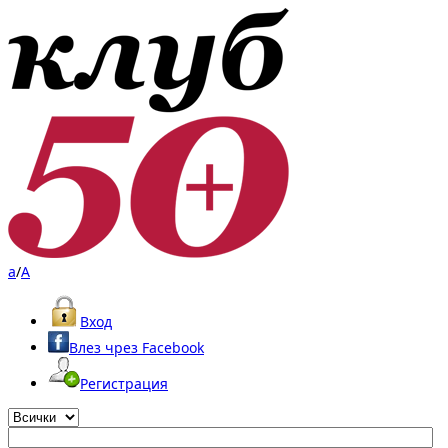
a
/
A
Вход
Влез чрез Facebook
Регистрация