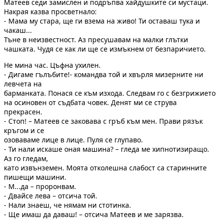
Матеев седи замислен и подръпва хайдушките си мустаци.
Накрая казва просветнало:
- Мама му стара, ще ги взема на живо! Ти оставаш тука и
чакаш...
Тъне в неизвестност. Аз пресушавам на малки глътки
чашката. Чудя се как ли ще се измъкнем от безпаричието.
Не мина час. Цъфна ухилен.
- Дигаме гълъбите!- командва той и хвърля мизерните ни
левчета на
барманката. Понaся се към изхода. Следвам го с безгрижието
на осиновен от съдбата човек. Денят ми се струва
прекрасен.
- Стоп! – Матеев се заковава с гръб към мен. Прави рязък
кръгом и се
озоваваме лице в лице. Пуля се глупаво.
- Ти нали искаше оная машина? – гледа ме хипнотизиращо.
Аз го гледам,
като извънземен. Моята отколешна слабост са старинните
пишещи машини.
- М...да – проронвам.
- Двайсе лева – отсича той.
- Нали знаеш, че нямам ни стотинка.
- Ще имаш да даваш! – отсича Матеев и ме зарязва.