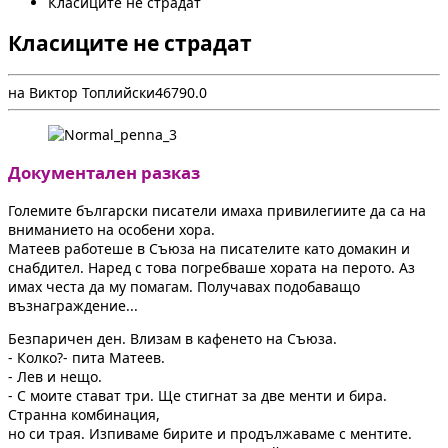
Класиците не страдат
Класиците не страдат
на Виктор Топлийски
4
679
0.0
Документален разказ
Големите български писатели имаха привилегиите да са на
вниманието на особени хора.
Матеев работеше в Съюза на писателите като домакин и
снабдител. Наред с това погребваше хората на перото. Аз
имах честа да му помагам. Получавах подобаващо
възнаграждение...
Безпаричен ден. Влизам в кафенето на Съюза.
- Колко?- пита Матеев.
- Лев и нещо.
- С моите стават три. Ще стигнат за две менти и бира.
Странна комбинация,
но си трая. Изпиваме бирите и продължаваме с ментите.