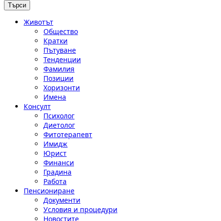
Животът
Общество
Кратки
Пътуване
Тенденции
Фамилия
Позиции
Хоризонти
Имена
Консулт
Психолог
Диетолог
Фитотерапевт
Имидж
Юрист
Финанси
Градина
Работа
Пенсиониране
Документи
Условия и процедури
Новостите