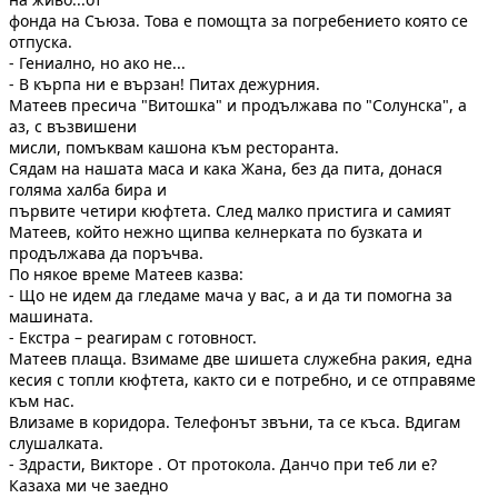
фонда на Съюза. Това е помощта за погребението която се
отпуска.
- Гениално, но ако не...
- В кърпа ни е вързан! Питах дежурния.
Матеев пресича "Витошка" и продължава по "Солунска", а
аз, с възвишени
мисли, помъквам кашона към ресторанта.
Сядам на нашата маса и кака Жана, без да пита, донася
голяма халба бира и
първите четири кюфтета. След малко пристига и самият
Матеев, който нежно щипва келнерката по бузката и
продължава да поръчва.
По някое време Матеев казва:
- Що не идем да гледаме мача у вас, а и да ти помогна за
машината.
- Екстра – реагирам с готовност.
Матеев плаща. Взимаме две шишета служебна ракия, една
кесия с топли кюфтета, както си е потребно, и се отправяме
към нас.
Влизаме в коридора. Телефонът звъни, та се къса. Вдигам
слушалката.
- Здрасти, Викторе . От протокола. Данчо при теб ли е?
Казаха ми че заедно