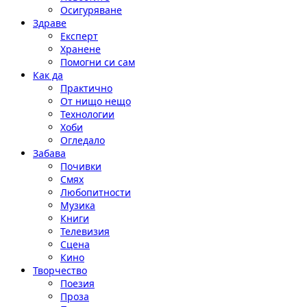
Осигуряване
Здраве
Експерт
Хранене
Помогни си сам
Как да
Практично
От нищо нещо
Технологии
Хоби
Огледало
Забава
Почивки
Смях
Любопитности
Музика
Книги
Телевизия
Сцена
Кино
Творчество
Поезия
Проза