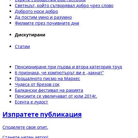
Светецът, който сътворявал добро чрез слово
Доброто носи добро
Да постим умно и разумно
Филмите през почивните дни
Дискутирани
Статии
Пенсиониране при първа и втора категория труд
6 признака, че компютърът ви е „хакнат“
Прощалното писмо на Маркес
Чудеса от брезов сок
Балкански фестивал на ракията
Пенсиите се увеличават от юли 2014г.
Есента е лудост
Изпратете публикация
Споделете своя опит.
Станете четен автор!