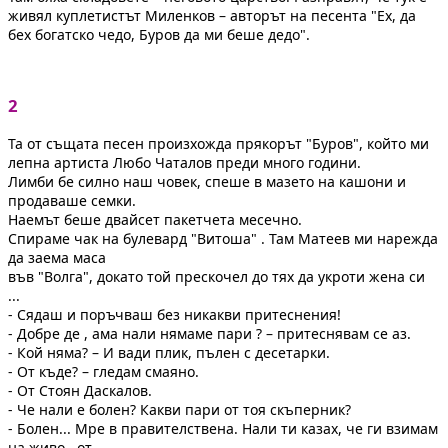
живял куплетистът Миленков – авторът на песента "Ех, да
бех богатско чедо, Буров да ми беше дедо".
2
Та от същата песен произхожда прякорът "Буров", който ми
лепна артиста Любо Чаталов преди много години.
Лимби бе силно наш човек, спеше в мазето на кашони и
продаваше семки.
Наемът беше двайсет пакетчета месечно.
Спираме чак на булевард "Витоша" . Там Матеев ми нарежда
да заема маса
във "Волга", докато той прескочел до тях да укроти жена си
...
- Сядаш и поръчваш без никакви притеснения!
- Добре де , ама нали нямаме пари ? – притеснявам се аз.
- Кой няма? – И вади плик, пълен с десетарки.
- От къде? – гледам смаяно.
- От Стоян Даскалов.
- Че нали е болен? Какви пари от тоя скъперник?
- Болен... Мре в правителствена. Нали ти казах, че ги взимам
на живо...от