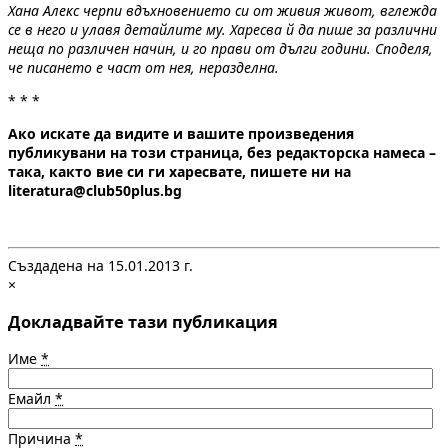
Хана Алекс черпи вдъхновението си от живия живот, вглежда
се в него и улавя детайлите му. Харесва й да пише за различни
неща по различен начин, и го прави от дълги години. Споделя,
че писането е част от нея, неразделна.
* * *
Ако искате да видите и вашите произведения
публикувани на този страница, без редакторска намеса –
така, както вие си ги харесвате, пишете ни на
literatura@club50plus.bg
Създадена на 15.01.2013 г.
×
Докладвайте тази публикация
Име
*
Емайл
*
Причина
*