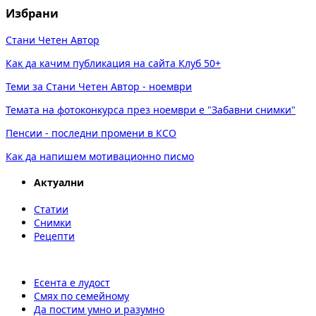
Избрани
Стани Четен Автор
Как да качим публикация на сайта Клуб 50+
Теми за Стани Четен Автор - ноември
Темата на фотоконкурса през ноември е "Забавни снимки"
Пенсии - последни промени в КСО
Как да напишем мотивационно писмо
Актуални
Статии
Снимки
Рецепти
Есента е лудост
Смях по семейному
Да постим умно и разумно