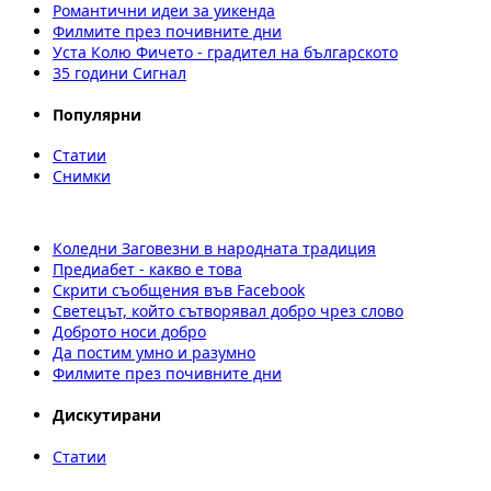
Романтични идеи за уикенда
Филмите през почивните дни
Уста Колю Фичето - градител на българското
35 години Сигнал
Популярни
Статии
Снимки
Коледни Заговезни в народната традиция
Предиабет - какво е това
Скрити съобщения във Facebook
Светецът, който сътворявал добро чрез слово
Доброто носи добро
Да постим умно и разумно
Филмите през почивните дни
Дискутирани
Статии