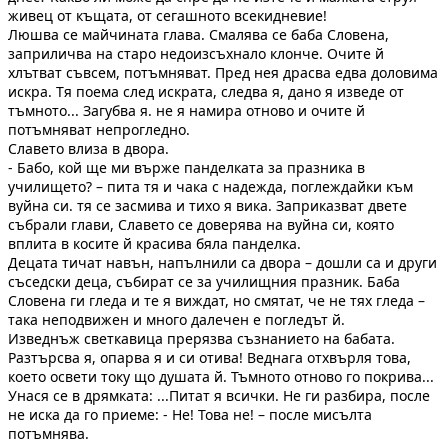
живец от къщата, от сегашното всекидневие!
Люшва се майчината глава. Смалява се баба Словена,
заприличва на старо недоизсъхнало клонче. Очите й
хлътват съвсем, потъмняват. Пред нея драсва едва доловима
искра. Тя поема след искрата, следва я, дано я изведе от
тъмното... Загубва я. не я намира отново и очите й
потъмняват непрогледно.
Славето влиза в двора.
- Бабо, кой ще ми върже панделката за празника в
училището? – пита тя и чака с надежда, поглеждайки към
вуйна си. тя се засмива и тихо я вика. Заприказват двете
събрали глави, Славето се доверява на вуйна си, която
вплита в косите й красива бяла панделка.
Децата тичат навън, напълнили са двора – дошли са и други
съседски деца, събират се за училищния празник. Баба
Словена ги гледа и те я виждат, но смятат, че не тях гледа –
така неподвижен и много далечен е погледът й.
Изведнъж светкавица прерязва съзнанието на бабата.
Разтърсва я, опарва я и си отива! Веднага отхвърля това,
което освети току що душата й. Тъмното отново го покрива...
Унася се в дрямката: ...Питат я всички. Не ги разбира, после
не иска да го приеме: - Не! Това не! – после мисълта
потъмнява.