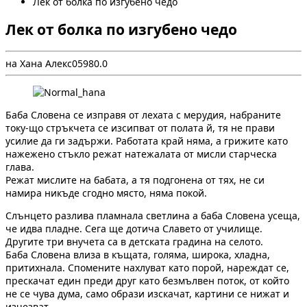
Лек от болка по изгубено чедо
Лек от болка по изгубено чедо
на Хана Алекс
0
598
0.0
Баба Словена се изправя от лехата с мерудия, набраните
току-що стръкчета се изсипват от полата й, тя не прави
усилие да ги задържи. Работата край няма, а грижите като
нажежено стъкло режат натежалата от мисли старческа
глава.
Режат мислите на бабата, а тя подгонена от тях, не си
намира никъде сгодно място, няма покой.
Слънцето разлива пламнала светлина а баба Словена усеща,
че идва пладне. Сега ще дотича Славето от училище.
Другите три внучета са в детската градина на селото.
Баба Словена влиза в къщата, голяма, широка, хладна,
притихнала. Спомените нахлуват като порой, нареждат се,
прескачат един преди друг като безмълвен поток, от който
не се чува дума, само образи изскачат, картини се нижат и
изчезват.