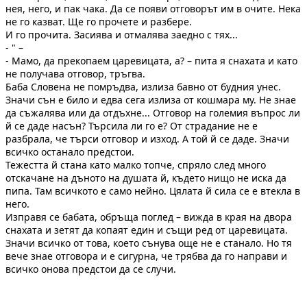
нея, него, и пак чака. Да се появи отговорът им в очите. Нека
не го казват. Ще го прочете и разбере.
И го прочита. Засиява и отмалява заедно с тях...
- " –
- Мамо, да прекопаем царевицата, а? – пита я снахата и като
не получава отговор, тръгва.
Баба Словена не помръдва, излиза бавно от будния унес.
Значи сън е било и едва сега излиза от кошмара му. Не знае
да съжалява или да отдъхне... Отговор на големия въпрос ли
й се даде насън? Търсила ли го е? От страдание не е
разбрала, че търси отговор и изход. А той й се даде. Значи
всичко останало предстои.
Тежестта й стана като малко топче, спряло след много
отскачане на дъното на душата й, където нищо не иска да
пипа. Там всичкото е само нейно. Цялата й сила се е втекла в
него.
Изправя се бабата, обръща поглед – вижда в края на двора
снахата и зетят да копаят един и същи ред от царевицата.
Значи всичко от това, което сънува още не е станало. Но тя
вече знае отговора и е сигурна, че трябва да го направи и
всичко онова предстои да се случи.