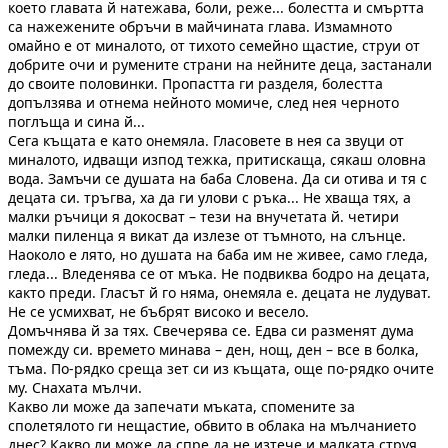
което главата й натежава, боли, реже... болестта и смъртта
са нажежените обръчи в майчината глава. Измамното
омайно е от миналото, от тихото семейно щастие, струи от
добрите очи и румените страни на нейните деца, застанали
до своите половинки. Пропастта ги разделя, болестта
допълзява и отнема нейното момиче, след нея черното
поглъща и сина й...
Сега къщата е като онемяла. Гласовете в нея са звуци от
миналото, идващи изпод тежка, притискаща, сякаш оловна
вода. Замъчи се душата на баба Словена. Да си отива и тя с
децата си. тръгва, ха да ги улови с ръка... Не хваща тях, а
малки ръчици я докосват – тези на внучетата й. четири
малки пиленца я викат да излезе от тъмното, на слънце.
Наоколо е лято, но душата на баба им не живее, само гледа,
гледа... Вледенява се от мъка. Не подвиква бодро на децата,
както преди. Гласът й го няма, онемяла е. децата не лудуват.
Не се усмихват, не бъбрят високо и весело.
Домъчнява й за тях. Свечерява се. Едва си разменят дума
помежду си. времето минава – ден, нощ, ден – все в болка,
тъма. По-рядко среща зет си из къщата, още по-рядко очите
му. Снахата мълчи.
Какво ли може да запечати мъката, спомените за
сполетялото ги нещастие, обвито в облака на мълчанието
днес? Какво ли може да спре да не изтече и малката струя