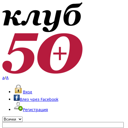
a
/
A
Вход
Влез чрез Facebook
Регистрация