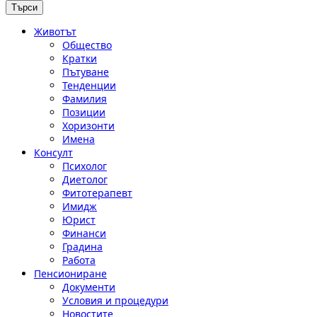
Животът
Общество
Кратки
Пътуване
Тенденции
Фамилия
Позиции
Хоризонти
Имена
Консулт
Психолог
Диетолог
Фитотерапевт
Имидж
Юрист
Финанси
Градина
Работа
Пенсиониране
Документи
Условия и процедури
Новостите