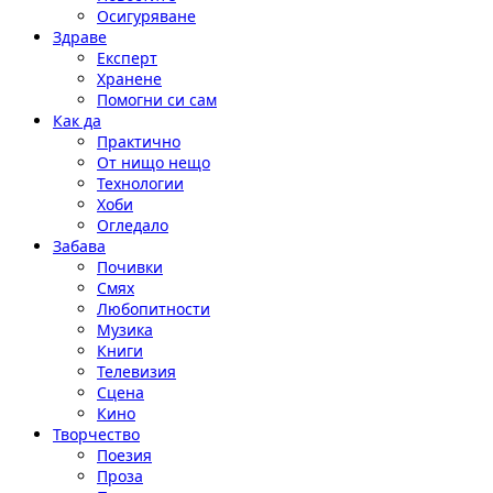
Осигуряване
Здраве
Експерт
Хранене
Помогни си сам
Как да
Практично
От нищо нещо
Технологии
Хоби
Огледало
Забава
Почивки
Смях
Любопитности
Музика
Книги
Телевизия
Сцена
Кино
Творчество
Поезия
Проза