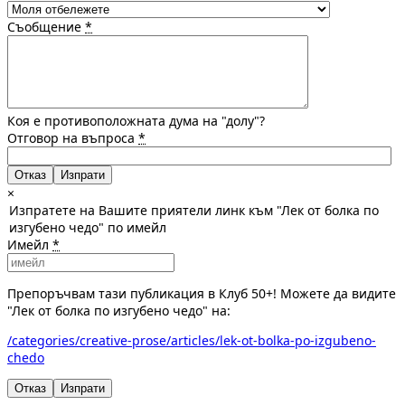
Съобщение
*
Коя е противоположната дума на "долу"?
Отговор на въпроса
*
Отказ
×
Изпратете на Вашите приятели линк към "Лек от болка по
изгубено чедо" по имейл
Имейл
*
Препоръчвам тази публикация в Клуб 50+! Можете да видите
"Лек от болка по изгубено чедо" на:
/categories/creative-prose/articles/lek-ot-bolka-po-izgubeno-
chedo
Отказ
Изпрати