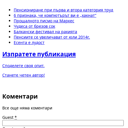
Пенсиониране при първа и втора категория труд
6 признака, че компютърът ви е „хакнат“
Прощалното писмо на Маркес
Чудеса от брезов сок
Балкански фестивал на ракията
Пенсиите се увеличават от юли 2014г.
Есента е лудост
Изпратете публикация
Споделете своя опит.
Станете четен автор!
Коментари
Все още няма коментари
Guest
*