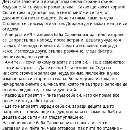
Детските гласчета я връщат към онова странно сънно
бодуване. И сънува, и размишлява: "Какво ще кажат хората!
Село е това! а дъщеря ми, а синът ми!? – и те там, от
далечното я питат същото. Вече ги няма, само ги чува...
Стопяват се съвсем, отиват си. Дойдоха да й кажат нещо и си
отидоха.
- А децата им?! – извиква баба Словена изпод съня, изправя
се. Запристъпва напред, после встрани. Децата учудено я
гледат. Изненада ги викът й. Гледат я и очакват нещо да
каже. Изглежда друга, стъпва различно, гледа бистро,
решително, но студено.
- Ами те?! – сочи някому снахата и зетя си. – Те, в семейство!
– отсича с ръка. – Да се вземат! – и отмалява. Сяда на
ниското столче и заплаква неудържимо, люлеейки в унес
измъчената си старческа глава. Бе намерила изхода, но
изчерпала силите си. Мисълта, която тя възприе, започва да
отсипва ледовете, сковали душата й.
- Какво ще правят?! – пита към себе си, като си поема все
повече и по-дълбоко дъх.
- Ще го направят! Заради себе си, заради децата ще го
направят! – поема още въздух, изправя се замаяна бабата.
Децата още са там и я гледат уплашено.
На свечеряване баба Словена вика снахата и зет си.
Заговаря им, пита ги, чака отговора, пак пита по отделно –