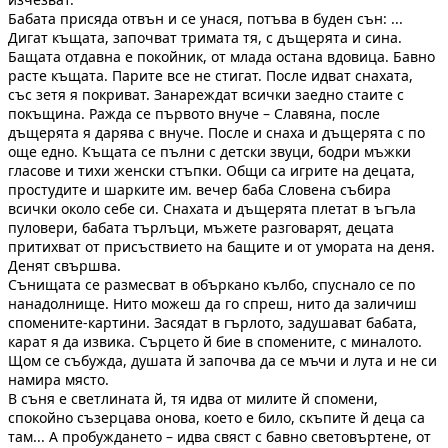
Бабата присяда отвън и се унася, потъва в буден сън: ...
Дигат къщата, започват тримата тя, с дъщерята и сина.
Бащата отдавна е покойник, от млада остана вдовица. Бавно
расте къщата. Парите все не стигат. После идват снахата,
със зетя я покриват. Занареждат всички заедно стаите с
покъщина. Ражда се първото внуче – Славяна, после
дъщерята я дарява с внуче. После и снаха и дъщерята с по
още едно. Къщата се пълни с детски звуци, бодри мъжки
гласове и тихи женски стъпки. Общи са игрите на децата,
простудите и шарките им. вечер баба Словена събира
всички около себе си. Снахата и дъщерята плетат в ъгъла
пуловери, бабата търлъци, мъжете разговарят, децата
притихват от присъствието на бащите и от умората на деня.
Денят свършва.
Сънищата се размесват в объркано кълбо, спуснало се по
нанадолнище. Нито можеш да го спреш, нито да заличиш
спомените-картини. Засядат в гърлото, задушават бабата,
карат я да извика. Сърцето й бие в спомените, с миналото.
Щом се събужда, душата й започва да се мъчи и лута и не си
намира място.
В съня е светлината й, тя идва от милите й спомени,
спокойно съзерцава онова, което е било, скъпите й деца са
там... А пробуждането – идва свяст с бавно световъртене, от