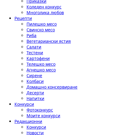
Приказки
Коледен конкурс
Многолика любов
Рецепти
Пилешко месо
Свинско месо
Риба
Вегетариански ястия
Салати
Тестени
Картофени
Телешко месо
Агнешко месо
Сирене
Колбаси
Домашно консервиране
Десерти
Напитки
Конкурси
Фотоконкурс
Моите конкурси
Редакционни
Конкурси
Новости