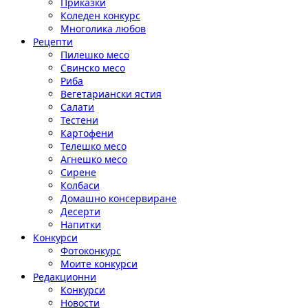
Приказки
Коледен конкурс
Многолика любов
Рецепти
Пилешко месо
Свинско месо
Риба
Вегетариански ястия
Салати
Тестени
Картофени
Телешко месо
Агнешко месо
Сирене
Колбаси
Домашно консервиране
Десерти
Напитки
Конкурси
Фотоконкурс
Моите конкурси
Редакционни
Конкурси
Новости