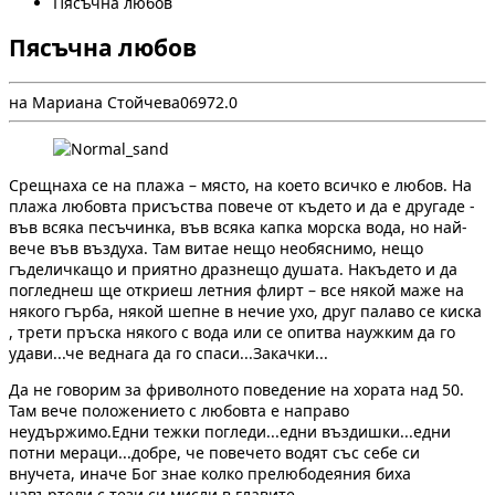
Пясъчна любов
Пясъчна любов
на Мариана Стойчева
0
697
2.0
Срещнаха се на плажа – място, на което всичко е любов. На
плажа любовта присъства повече от където и да е другаде -
във всяка песъчинка, във всяка капка морска вода, но най-
вече във въздуха. Там витае нещо необяснимо, нещо
гъделичкащо и приятно дразнещо душата. Накъдето и да
погледнеш ще откриеш летния флирт – все някой маже на
някого гърба, някой шепне в нечие ухо, друг палаво се киска
, трети пръска някого с вода или се опитва наужким да го
удави...че веднага да го спаси...Закачки...
Да не говорим за фриволното поведение на хората над 50.
Там вече положението с любовта е направо
неудържимо.Едни тежки погледи...едни въздишки...едни
потни мераци...добре, че повечето водят със себе си
внучета, иначе Бог знае колко прелюбодеяния биха
навъртели с тези си мисли в главите.