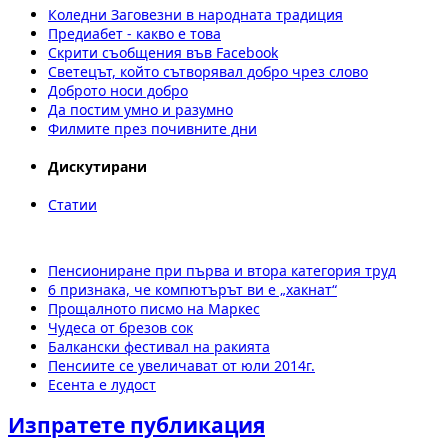
Коледни Заговезни в народната традиция
Предиабет - какво е това
Скрити съобщения във Facebook
Светецът, който сътворявал добро чрез слово
Доброто носи добро
Да постим умно и разумно
Филмите през почивните дни
Дискутирани
Статии
Пенсиониране при първа и втора категория труд
6 признака, че компютърът ви е „хакнат“
Прощалното писмо на Маркес
Чудеса от брезов сок
Балкански фестивал на ракията
Пенсиите се увеличават от юли 2014г.
Есента е лудост
Изпратете публикация