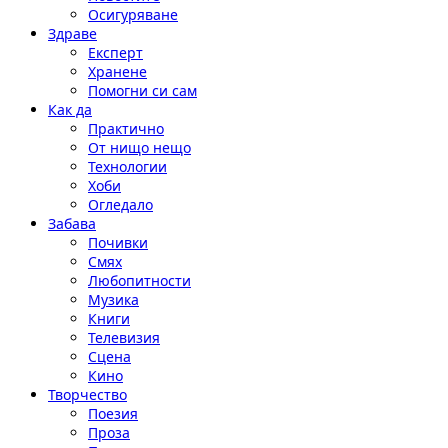
Осигуряване
Здраве
Експерт
Хранене
Помогни си сам
Как да
Практично
От нищо нещо
Технологии
Хоби
Огледало
Забава
Почивки
Смях
Любопитности
Музика
Книги
Телевизия
Сцена
Кино
Творчество
Поезия
Проза