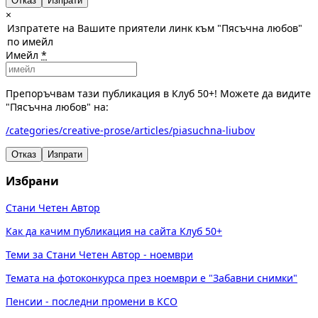
Отказ
×
Изпратете на Вашите приятели линк към "Пясъчна любов"
по имейл
Имейл
*
Препоръчвам тази публикация в Клуб 50+! Можете да видите
"Пясъчна любов" на:
/categories/creative-prose/articles/piasuchna-liubov
Отказ
Изпрати
Избрани
Стани Четен Автор
Как да качим публикация на сайта Клуб 50+
Теми за Стани Четен Автор - ноември
Темата на фотоконкурса през ноември е "Забавни снимки"
Пенсии - последни промени в КСО