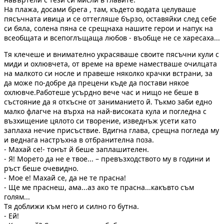
На плажа, досами брега , там, където водата целуваше
пясъчната ивица и се оттегляше бързо, оставяйки след себе
си бяла, солена пяна се срещнаха нашите герои и напук на
всеобщата и всепоглъщаща любов - въобще не се харесаха...
Тя клечеше и внимателно украсяваше своите пясъчни кули с
миди и охлювчета, от време на време наместваше очилцата
на малкото си носле и правеше няколко крачки встрани, за
да може по-добре да прецени къде да постави някое
охлювче.Работеше усърдно вече час и нищо не беше в
състояние да я откъсне от заниманието й. Тъкмо заби едно
малко флагче на върха на най-високата кула и погледна с
възхищение цялото си творение, изведнъж усети като
заплаха нечие присъствие. Вдигна глава, срещна погледа му
и веднага настръхна в отбранителна поза.
- Махай се!- тонът й беше заплашителен.
- Я! Морето да не е твое... – превъзходството му в години и
ръст беше очевидно.
- Мое е! Махай се, да не те прасна!
- Ще ме праснеш, ама...аз ако те прасна...какъвто съм
голям...
Тя доближи към него и силно го бутна.
- Ей!