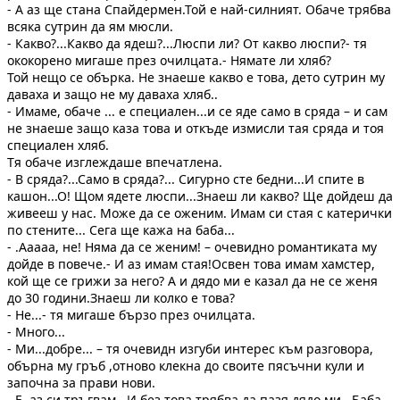
- А аз ще стана Спайдермен.Той е най-силният. Обаче трябва
всяка сутрин да ям мюсли.
- Какво?...Какво да ядеш?...Люспи ли? От какво люспи?- тя
ококорено мигаше през очилцата.- Нямате ли хляб?
Той нещо се обърка. Не знаеше какво е това, дето сутрин му
даваха и защо не му даваха хляб..
- Имаме, обаче ... е специален...и се яде само в сряда – и сам
не знаеше защо каза това и откъде измисли тая сряда и тоя
специален хляб.
Тя обаче изглеждаше впечатлена.
- В сряда?...Само в сряда?... Сигурно сте бедни...И спите в
кашон...О! Щом ядете люспи...Знаеш ли какво? Ще дойдеш да
живееш у нас. Може да се оженим. Имам си стая с катерички
по стените... Сега ще кажа на баба...
- .Ааааа, не! Няма да се женим! – очевидно романтиката му
дойде в повече.- И аз имам стая!Освен това имам хамстер,
кой ще се грижи за него? А и дядо ми е казал да не се женя
до 30 години.Знаеш ли колко е това?
- Не...- тя мигаше бързо през очилцата.
- Много...
- Ми...добре... – тя очевидн изгуби интерес към разговора,
обърна му гръб ,отново клекна до своите пясъчни кули и
започна за прави нови.
- Е, аз си тръгвам...И без това трябва да пазя дядо ми...Баба