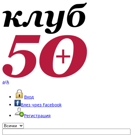
a
/
A
Вход
Влез чрез Facebook
Регистрация