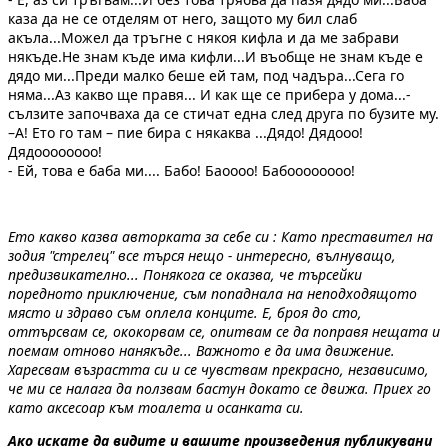
каза да не се отделям от него, защото му бил слаб
акъла...Можел да тръгне с някоя кифла и да ме забрави
някъде.Не знам къде има кифли...И въобще не знам къде е
дядо ми...Преди малко беше ей там, под чадъра...Сега го
няма...Аз какво ще правя... И как ще се прибера у дома...-
сълзите започваха да се стичат една след друга по бузите му.
–А! Ето го там – пие бира с някаква ...Дядо! Дядооо!
Дядоооооооо!
- Ей, това е баба ми.... Бабо! Баоооо! Бабоооооооо!
Ето какво казва авторката за себе си : Като преставител на
зодия "стрелец" все търся нещо - интересно, вълнуващо,
предизвикателно... Понякога се оказва, че търсейки
поредното приключение, съм попаднала на неподходящото
място и здраво съм оплела конците. Е, броя до сто,
оттърсвам се, ококорвам се, опитвам се да поправя нещата и
поемам отново нанякъде... Важното е да има движение.
Харесвам възрастта си и се чувствам прекрасно, независимо,
че ми се налага да ползвам бастун докато се движа. Приех го
като аксесоар към тоалета и осанката си.
Ако искате да видите и вашите произведения публикувани