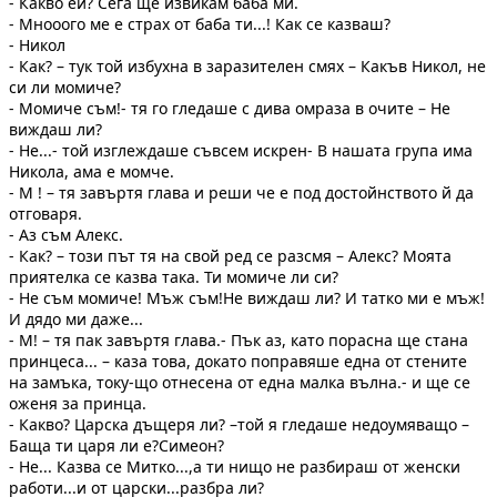
- Какво ей? Сега ще извикам баба ми.
- Мнооого ме е страх от баба ти...! Как се казваш?
- Никол
- Как? – тук той избухна в заразителен смях – Какъв Никол, не
си ли момиче?
- Момиче съм!- тя го гледаше с дива омраза в очите – Не
виждаш ли?
- Не...- той изглеждаше съвсем искрен- В нашата група има
Никола, ама е момче.
- М ! – тя завъртя глава и реши че е под достойнството й да
отговаря.
- Аз съм Алекс.
- Как? – този път тя на свой ред се разсмя – Алекс? Моята
приятелка се казва така. Ти момиче ли си?
- Не съм момиче! Мъж съм!Не виждаш ли? И татко ми е мъж!
И дядо ми даже...
- М! – тя пак завъртя глава.- Пък аз, като порасна ще стана
принцеса... – каза това, докато поправяше една от стените
на замъка, току-що отнесена от една малка вълна.- и ще се
оженя за принца.
- Какво? Царска дъщеря ли? –той я гледаше недоумяващо –
Баща ти царя ли е?Симеон?
- Не... Казва се Митко...,а ти нищо не разбираш от женски
работи...и от царски...разбра ли?