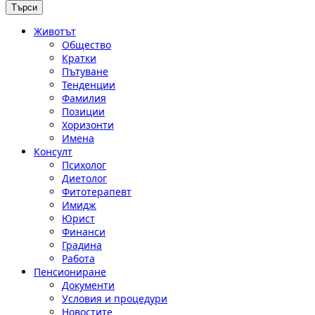
Животът
Общество
Кратки
Пътуване
Тенденции
Фамилия
Позиции
Хоризонти
Имена
Консулт
Психолог
Диетолог
Фитотерапевт
Имидж
Юрист
Финанси
Градина
Работа
Пенсиониране
Документи
Условия и процедури
Новостите