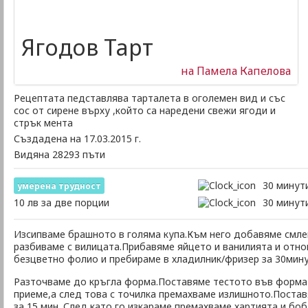
Ягодов Тарт
на Памела Капелова
Рецептата педставлява тарталета в оголемен вид и със
сос от сирене върху ,който са наредени свежи ягоди и
стрък мента
Създадена на 17.03.2015 г.
Видяна 28293 пъти
30 минут
умеренa трудност
10 лв за две порции
30 минут
Изсипваме брашното в голяма купа.Към него добавяме смле
разбиваме с вилицата.Прибавяме яйцето и ванилията и отно
безцветно фолио и пребираме в хладилник/фризер за 30мину
Разточваме до кръгла форма.Поставяме тестото във формата
приеме,а след това с точилка премахваме излишното.Постав
за 15 мин. След като го изкараме премахваме хартията и бо