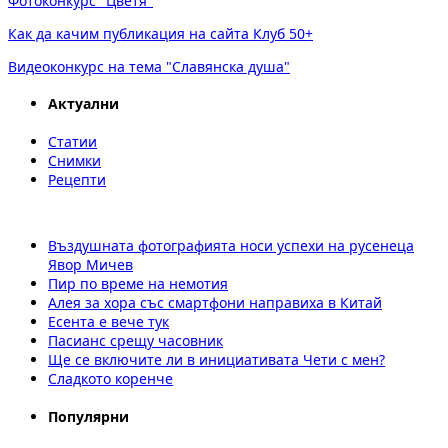
Фотоконкурс "Цветя"
Как да качим публикация на сайта Клуб 50+
Видеоконкурс на тема "Славянска душа"
Актуални
Статии
Снимки
Рецепти
Въздушната фотографията носи успехи на русенеца
Явор Мичев
Пир по време на немотия
Алея за хора със смартфони направиха в Китай
Есента е вече тук
Пасианс срещу часовник
Ще се включите ли в инициативата Чети с мен?
Сладкото коренче
Популярни