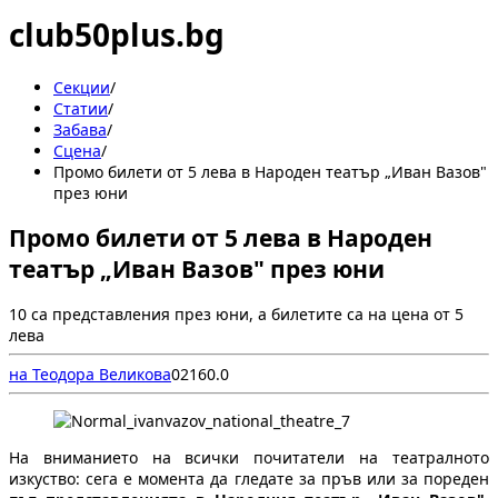
club50plus.bg
Секции
/
Статии
/
Забава
/
Сцена
/
Промо билети от 5 лева в Народен театър „Иван Вазов"
през юни
Промо билети от 5 лева в Народен
театър „Иван Вазов" през юни
10 са представления през юни, а билетите са на цена от 5
лева
на Теодора Великова
0
216
0.0
На вниманието на всички почитатели на театралното
изкуство: сега е момента да гледате за пръв или за пореден