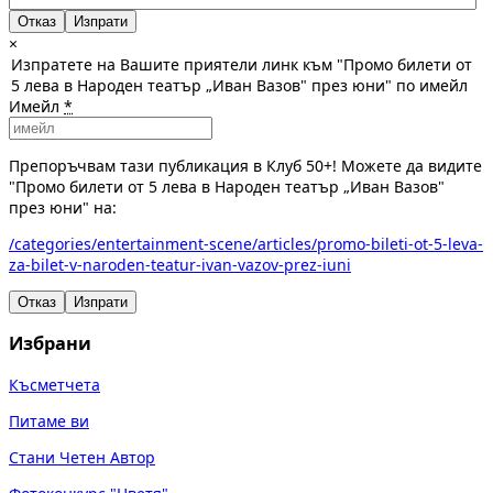
Отказ
×
Изпратете на Вашите приятели линк към "Промо билети от
5 лева в Народен театър „Иван Вазов" през юни" по имейл
Имейл
*
Препоръчвам тази публикация в Клуб 50+! Можете да видите
"Промо билети от 5 лева в Народен театър „Иван Вазов"
през юни" на:
/categories/entertainment-scene/articles/promo-bileti-ot-5-leva-
za-bilet-v-naroden-teatur-ivan-vazov-prez-iuni
Отказ
Изпрати
Избрани
Късметчета
Питаме ви
Стани Четен Автор