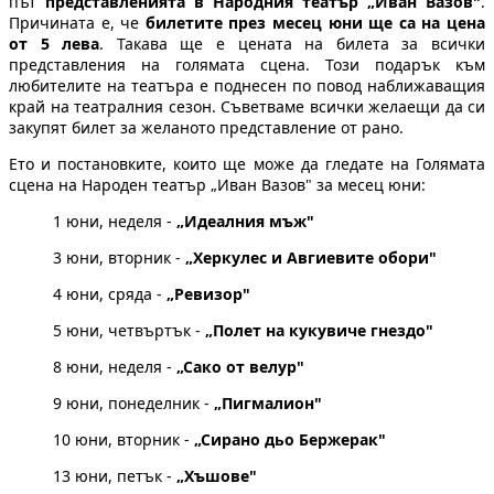
път
представленията в Народния театър „Иван Вазов"
.
Причината е, че
билетите през месец юни ще са на цена
от 5 лева
. Такава ще е цената на билета за всички
представления на голямата сцена. Този подарък към
любителите на театъра е поднесен по повод наближаващия
край на театралния сезон. Съветваме всички желаещи да си
закупят билет за желаното представление от рано.
Ето и постановките, които ще може да гледате на Голямата
сцена на Народен театър „Иван Вазов" за месец юни:
1 юни, неделя -
„Идеалния мъж"
3 юни, вторник -
„Херкулес и Авгиевите обори"
4 юни, сряда -
„Ревизор"
5 юни, четвъртък -
„Полет на кукувиче гнездо"
8 юни, неделя -
„Сако от велур"
9 юни, понеделник -
„Пигмалион"
10 юни, вторник -
„Сирано дьо Бержерак"
13 юни, петък -
„Хъшове"