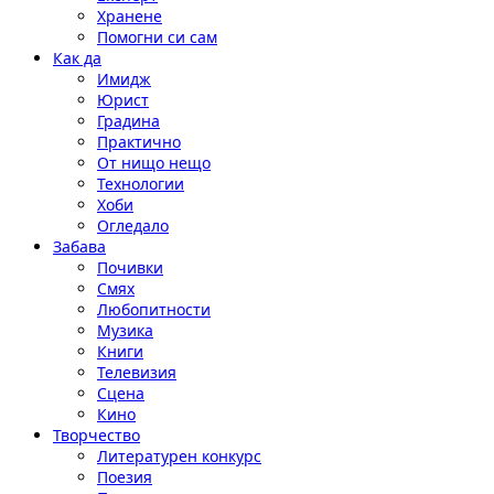
Хранене
Помогни си сам
Как да
Имидж
Юрист
Градина
Практично
От нищо нещо
Технологии
Хоби
Огледало
Забава
Почивки
Смях
Любопитности
Музика
Книги
Телевизия
Сцена
Кино
Творчество
Литературен конкурс
Поезия