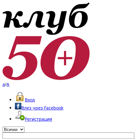
a
/
A
Вход
Влез чрез Facebook
Регистрация