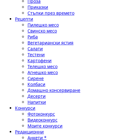
Проза
Приказки
Стъпки през времето
Рецепти
Пилешко месо
Свинско месо
Риба
Вегетариански ястия
Салати
Тестени
Картофени
Телешко месо
Агнешко месо
Сирене
Колбаси
Домашно консервиране
Десерти
Напитки
Конкурси
Фотоконкурс
Видеоконкурс
Моите конкурси
Редакционни
Анкети *