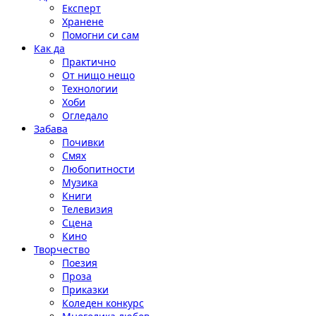
Експерт
Хранене
Помогни си сам
Как да
Практично
От нищо нещо
Технологии
Хоби
Огледало
Забава
Почивки
Смях
Любопитности
Музика
Книги
Телевизия
Сцена
Кино
Творчество
Поезия
Проза
Приказки
Коледен конкурс