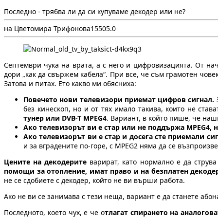
Последно - трябва ли да си купуваме декодер или не?
на Цветомира Трифонова
1
550
5.0
Септември чука на врата, а с него и цифровизацията. От на
дори „как да свържем кабела“. При все, че съм грамотен чове
Затова и питах. Ето какво ми обясниха:
Повечето нови телевизори приемат цифров сигнал.
З
без кинескоп, но и от тях имало такива, които не ста
тунер или DVB-T MPEG4
. Вариант, в който пише, че на
Ако телевизорът ви е
стар или не поддържа MPEG4, н
Ако телевизорът ви е стар и досега сте приемали си
и за вградените по-горе, с MPEG2 няма да се възпроизв
Цените на декодерите
варират, като нормално е да струв
помощи за отопление, имат право и на безплатен декоде
не се сдобиете с декодер, който не ви върши работа.
Ако не ви се занимава с тези неща, вариант е да станете або
Последното, което чух, е че о
тлагат спирането на аналогова