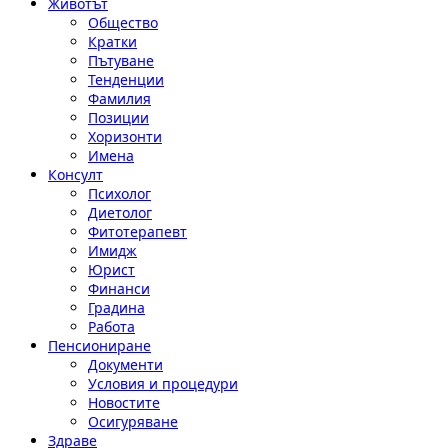
Животът
Общество
Кратки
Пътуване
Тенденции
Фамилия
Позиции
Хоризонти
Имена
Консулт
Психолог
Диетолог
Фитотерапевт
Имидж
Юрист
Финанси
Градина
Работа
Пенсиониране
Документи
Условия и процедури
Новостите
Осигуряване
Здраве