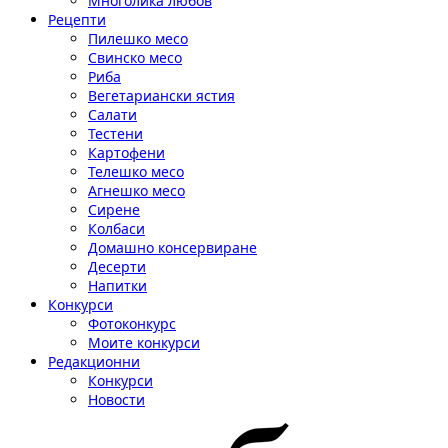
Многолика любов
Рецепти
Пилешко месо
Свинско месо
Риба
Вегетариански ястия
Салати
Тестени
Картофени
Телешко месо
Агнешко месо
Сирене
Колбаси
Домашно консервиране
Десерти
Напитки
Конкурси
Фотоконкурс
Моите конкурси
Редакционни
Конкурси
Новости