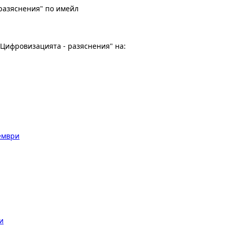
разяснения" по имейл
"Цифровизацията - разяснения" на:
тември
и