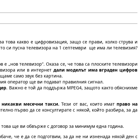
а това какво е цифровизация, защо се прави, колко струва и
като си пусна телевизора на 1 септември ще има ли телевизия?
 е „нов телевизор“. Оказа се, че това са плоските телевизори
левизора или в интернет
дали моделът има вграден цифров
ащаме само звук без картина.
ния оператор ще ви подават правилния сигнал.
дер
. Важно е той да поддържа MPEG4, защото както обяснихме
 никакви месечни такси.
Тези от вас, които имат
право на
елно първо да се консултирате с някой, който разбира, за да
че това ще ви обвърже с договор за минимум една година.
обаче, че е да се подготвим, за да не ни изненада някой ден с