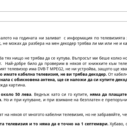
чалото на годината ни заливат с информация по телевизията з
к, не можах да разбера на мен декодер трябва ли ми или не и 
а тях нищо не трябва да се купува. Въпросът ми беше колко нов
ват. Най-добре било да проверим в някоя от книжките към те
шият телевизор има DVB-T MPEG2, не ни устройва, защото ще хв
о имате кабелна телевизия, не ви трябва декодер.
От кабел
гнала с обикновена антена, ще се наложи да си купите деко
ежда картина.
а
около 50 лева
. Веднъж като си го купите,
няма да плащате
р.
Но и при купуване, и при взимане на безплатен е препоръчит
нат на някоя от многото кабелни телевизия, но не забравяйте, 
та телевизия и то няма да е точно на 1 септември.
Хубаво, 