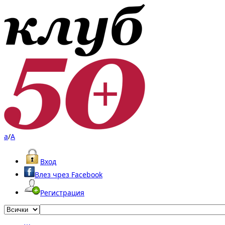
a
/
A
Вход
Влез чрез Facebook
Регистрация