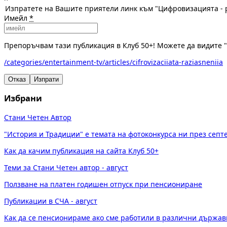
Изпратете на Вашите приятели линк към "Цифровизацията - 
Имейл
*
Препоръчвам тази публикация в Клуб 50+! Можете да видите 
/categories/entertainment-tv/articles/cifrovizaciiata-raziasneniia
Отказ
Изпрати
Избрани
Стани Четен Автор
"История и Традиции" е темата на фотоконкурса ни през сеп
Как да качим публикация на сайта Клуб 50+
Теми за Стани Четен автор - август
Ползване на платен годишен отпуск при пенсиониране
Публикации в СЧА - август
Как да се пенсионираме ако сме работили в различни държав