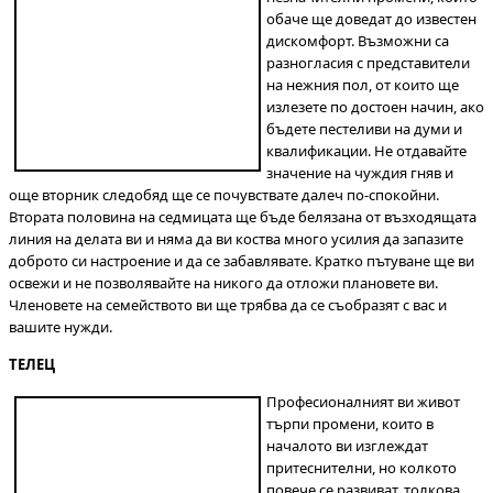
обаче ще доведат до известен
дискомфорт. Възможни са
разногласия с представители
на нежния пол, от които ще
излезете по достоен начин, ако
бъдете пестеливи на думи и
квалификации. Не отдавайте
значение на чуждия гняв и
още вторник следобяд ще се почувствате далеч по-спокойни.
Втората половина на седмицата ще бъде белязана от възходящата
линия на делата ви и няма да ви коства много усилия да запазите
доброто си настроение и да се забавлявате. Кратко пътуване ще ви
освежи и не позволявайте на никого да отложи плановете ви.
Членовете на семейството ви ще трябва да се съобразят с вас и
вашите нужди.
ТЕЛЕЦ
Професионалният ви живот
търпи промени, които в
началото ви изглеждат
притеснителни, но колкото
повече се развиват, толкова