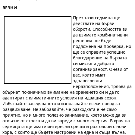
ВЕЗНИ
През тази седмица ще
действате на бързи
обороти. Способността ви
да взимате комбинативни
решения ще бъде
подложена на проверка, но
ще се справите успешно,
благодарение на бързата
си мисъл и добрата
организираност. Онези от
вас, които имат
здравословни
неразположения, трябва да
обърнат по-значимо внимание на храненето си и да го
адаптират с климатичните условия на идващия сезон.
Избягвайте заседяването и използвайте всеки повод за
раздвижване. Не забравяйте, че разходката е не само
приятно, но и много полезно занимание, което може да ви
откъсне от стреса и да ви зареди с много енергия. В края на
седмицата ще имате интересни срещи и разговори с нови
хора, с които ще бъдете настроени на една и съща вълна.