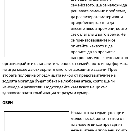
семейството. Ще се наложи да
решавате семейни проблеми,
да реализирате материални
придобивки, както и да
внесете някои промени, които
сте отлагали дълго време. Не
се пренатоварвайте и се
опитайте, каквото и да
правите, да го правите с
настроение. Ако е невъзможно
организирайте и останалите членове от семейството и под формата
на игра може да отхвърлите много от досадните задачи. През
втората половина от седмицата някои от представителите на
зодията могат да бъдат обект на любовна атака, която ще ги
изненада и развесели. Подхождайте към всяко нещо със
здравословната комбинация от разум и хумор.
ОВЕН
Началото на седмицата ще е
малко нестабилно - някои от
плановете ви ще претърпят
незначителни промени, които