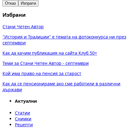
Отказ
Изпрати
Избрани
Стани Четен Автор
"История и Традиции" е темата на фотоконкурса ни през
септември
Как да качим публикация на сайта Клуб 50+
Теми за Стани Четен Автор - септември
Кой има право на пенсия за старост
Как да се пенсионираме ако сме работили в различни
държави
Актуални
Статии
Снимки
Рецепти