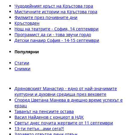
Чудодейният кръст на Кръстова гора
Мистичните истории на Кръстова гора
Филмите през почивните дни
Кръстовден
Нощ на театрите - София, 14 септември
Програмист да си - това звучи гордо
Детски панаир София - 14-15 септември
Популярни
Статии
Снимки
Дряновският Манастир - едно от най-значимите
културни и духовни средища през вековете
Според Цветана Манева в днешно време успехът е
ерзац
Таванът на пенсиите остава
Васил Найденов с концерт в НДК
Светът днес почита жертвите от 11 септември
13-ти петък...ами сега?!
Здравето отвътре личи отвън