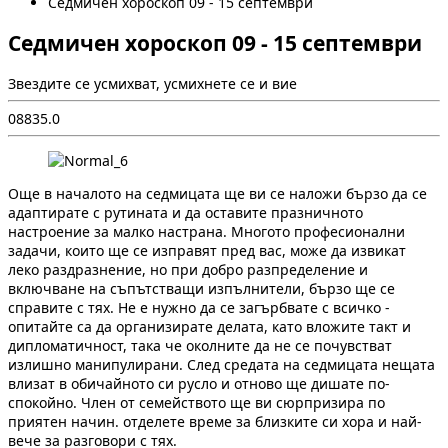
Седмичен хороскоп 09 - 15 септември
Седмичен хороскоп 09 - 15 септември
Звездите се усмихват, усмихнете се и вие
0
883
5.0
Още в началото на седмицата ще ви се наложи бързо да се
адаптирате с рутината и да оставите празничното
настроение за малко настрана. Многото професионални
задачи, които ще се изправят пред вас, може да извикат
леко раздразнение, но при добро разпределение и
включване на съпътстващи изпълнители, бързо ще се
справите с тях. Не е нужно да се загърбвате с всичко -
опитайте са да организирате делата, като вложите такт и
дипломатичност, така че околните да не се почувстват
излишно манипулирани. След средата на седмицата нещата
влизат в обичайното си русло и отново ще дишате по-
спокойно. Член от семейството ще ви сюрпризира по
приятен начин. отделете време за близките си хора и най-
вече за разговори с тях.