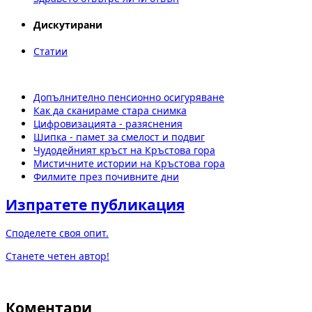
Дискутирани
Статии
Допълнително пенсионно осигуряване
Как да сканираме стара снимка
Цифровизацията - разяснения
Шипка - памет за смелост и подвиг
Чудодейният кръст на Кръстова гора
Мистичните истории на Кръстова гора
Филмите през почивните дни
Изпратете публикация
Споделете своя опит.
Станете четен автор!
Коментари