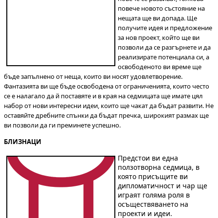
повече новото състояние на
нещата ще ви допада. Ще
получите идея и предложение
за нов проект, който ще ви
позволи да се разгърнете и да
реализирате потенциала си, а
освободеното ви време ще
бъде запълнено от неща, които ви носят удовлетворение.
Фантазията ви ще бъде освободена от ограниченията, които често
се е налагало да й поставяте и в края на седмицата ще имате цял
набор от нови интересни идеи, които ще чакат да бъдат развити. Не
оставяйте дребните спънки да бъдат пречка, широкият размах ще
ви позволи да ги преминете успешно.
БЛИЗНАЦИ
Предстои ви една
ползотворна седмица, в
която присъщите ви
дипломатичност и чар ще
играят голяма роля в
осъществяването на
проекти и идеи.