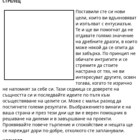
СТРЕЛЕЦ
Поставили сте си нови
цели, които ви вдъхновяват
и изпълват с ентусиазъм.
Те и ще ви помогнат да не
отдавате голямо значение
на дребните дразги, в които
може някой да се опита да
ви забърка. По принцип не
обичате интригите и се
стремите да стоите
настрана от тях, не ви
интересуват другите, освен
тогава, когато те изрично
не напомнят за себе си. Тази седмица се доверете на
същността си и последвайте идеите по пътя към
осъществяване на целите си. Може с малък разход да
постигнете големи резултати. Въображението винаги е на
ваша страна и през тези дни ще ви е верен помощник в
решаване на дилеми и в завършване на проекти.
Проявявайте повече търпение и спокойствие и нещата ще
се нареждат дори по-добре, отколкото сте запланували.