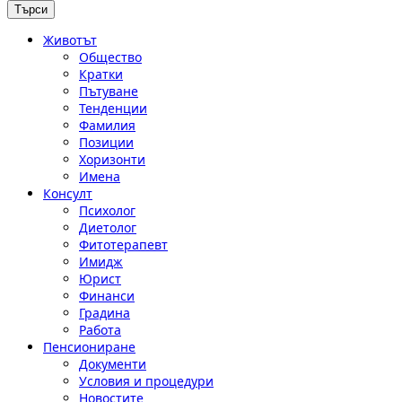
Животът
Общество
Кратки
Пътуване
Тенденции
Фамилия
Позиции
Хоризонти
Имена
Консулт
Психолог
Диетолог
Фитотерапевт
Имидж
Юрист
Финанси
Градина
Работа
Пенсиониране
Документи
Условия и процедури
Новостите