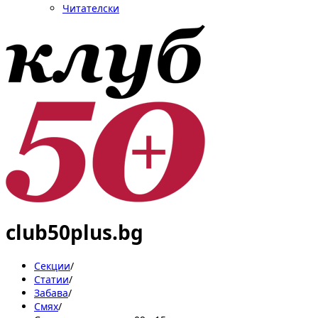
Читателски
club50plus.bg
Секции
/
Статии
/
Забава
/
Смях
/