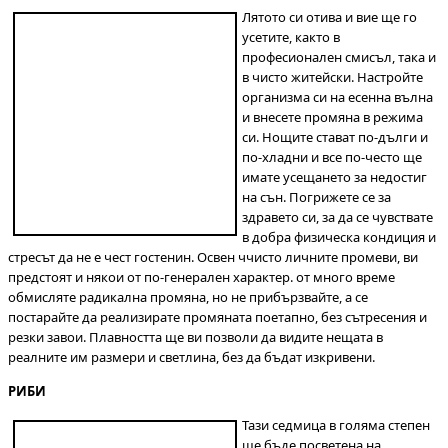
Лятото си отива и вие ще го
усетите, както в
професионален смисъл, така и
в чисто житейски. Настройте
организма си на есенна вълна
и внесете промяна в режима
си. Нощите стават по-дълги и
по-хладни и все по-често ще
имате усещането за недостиг
на сън. Погрижете се за
здравето си, за да се чувствате
в добра физическа кондиция и
стресът да не е чест гостенин. Освен ччисто личните промеви, ви
предстоят и някои от по-генерален характер. от много време
обмисляте радикална промяна, но не прибързвайте, а се
постарайте да реализирате промяната поетапно, без сътресения и
резки завои. Плавността ще ви позволи да видите нещата в
реалните им размери и светлина, без да бъдат изкривени.
РИБИ
Тази седмица в голяма степен
ще бъде посветена на