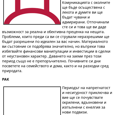
Комуникацията с околните
ще бъде осъществена с
лекота и думите ви ще
бъдат чувани и
адмирирани. Отпочинали
сте си и това ще ви даде
възможност за реална и обективна преценка на нещата.
Проблеми, които преди са ви се стрували неразрешими ще
бъдат разрешени по идеален за вас начин. Материалното
ви състояние се подобрява значително, но въпреки това
избягвайте финансови манипулации и инвестиции в сделки
от неустановен характер. Даването на заеми през този
период също не е препоръчително. Почивните си дни
посветете на семейството и дома, както и на разходки сред
природата.
РАК
Периодът на напрегнатост
и несигурност приключва и
вие ще се почувствате
окрилени, вдъхновени и
изпълнени с енелгия за
нови подвизи.