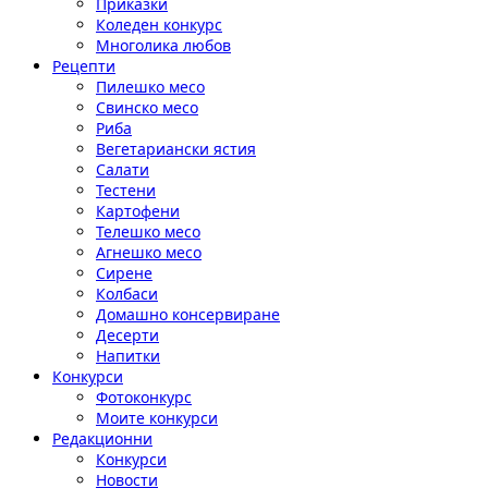
Приказки
Коледен конкурс
Многолика любов
Рецепти
Пилешко месо
Свинско месо
Риба
Вегетариански ястия
Салати
Тестени
Картофени
Телешко месо
Агнешко месо
Сирене
Колбаси
Домашно консервиране
Десерти
Напитки
Конкурси
Фотоконкурс
Моите конкурси
Редакционни
Конкурси
Новости