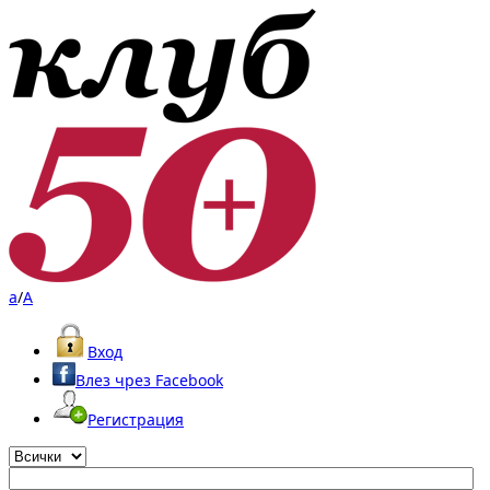
a
/
A
Вход
Влез чрез Facebook
Регистрация