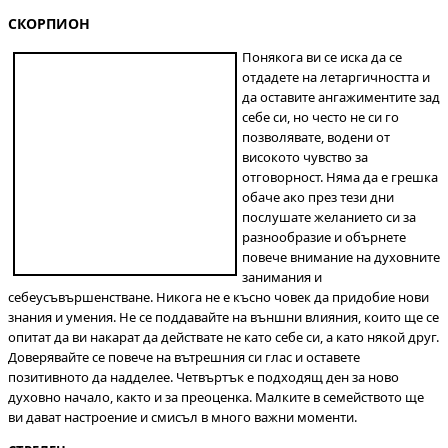
СКОРПИОН
Понякога ви се иска да се
отдадете на летаргичността и
да оставите ангажиментите зад
себе си, но често не си го
позволявате, водени от
високото чувство за
отговорност. Няма да е грешка
обаче ако през тези дни
послушате желанието си за
разнообразие и обърнете
повече внимание на духовните
занимания и
себеусъвършенстване. Никога не е късно човек да придобие нови
знания и умения. Не се поддавайте на външни влияния, които ще се
опитат да ви накарат да действате не като себе си, а като някой друг.
Доверявайте се повече на вътрешния си глас и оставете
позитивното да надделее. Четвъртък е подходящ ден за ново
духовно начало, както и за преоценка. Малките в семейството ще
ви дават настроение и смисъл в много важни моменти.