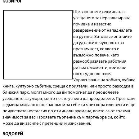
КОЗИРОГ
Ще започнете седмицата с
усещането за нереализирана
почивка и известно
раздразнение от нападналата
ви рутина. Затова се опитайте
да удължите чувството за
празничност, колкото е
възможно повече, като
разнообразявате работния
ритъм с моменти, които ви
носят удоволствие.
Упражняване на хобито, хубава
книга, културно събитие, среща с приятели, или просто разходка в
близкия парк, могат много да ви помогнат да преодолеете
усещането за умора, която не сте успели да преодолеете. През тази
седмица миналото ще напомни за себе си чрез хора или вести и ще
почувствате носталгия по отминали времена, които са от голяма
значимост за вас. Проявете търпение към партньора си, който
може да ви засипе с претенции и изисквания.
ВОДОЛЕЙ