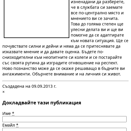
изненадани да разберете,
че в службата си заемате
все по-централно място и
мнението ви се зачита.
Това до голяма степен ще
улесни делата ви и ще ви
помогне да се адаптирате
към новата ситуация. Ще се
почувствате силни и дейни и няма да се притеснявате да
изказвате мнение и да давате оценка. Бъдете по-
снизходителни към неопитните си колеги и се постарайте
със своята рутина да изградите отнвошение на респект.
Ново познанство може да се окаже решаващо в бъдните ви
ангажименти. Обърнете внимание и на личния си живот.
Създадена на 09.09.2013 г.
×
Докладвайте тази публикация
Име
*
Емайл
*