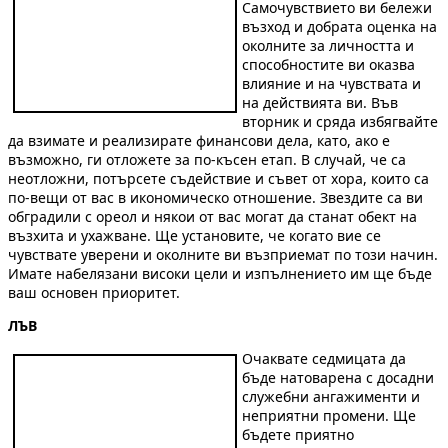
Самочувствието ви бележи
възход и добрата оценка на
околните за личността и
способностите ви оказва
влияние и на чувствата и
на действията ви. Във
вторник и сряда избягвайте
да взимате и реализирате финансови дела, като, ако е
възможно, ги отложете за по-късен етап. В случай, че са
неотложни, потърсете съдействие и съвет от хора, които са
по-вещи от вас в икономическо отношение. Звездите са ви
обградили с ореол и някои от вас могат да станат обект на
възхита и ухажване. Ще установите, че когато вие се
чувствате уверени и околните ви възприемат по този начин.
Имате набелязани високи цели и изпълнението им ще бъде
ваш основен приоритет.
ЛЪВ
Очаквате седмицата да
бъде натоварена с досадни
служебни ангажименти и
неприятни промени. Ще
бъдете приятно