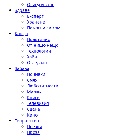
Осигуряване
Здраве
Експерт
Хранене
Помогни си сам
Как да
Практично
От нищо нещо
Технологии
Хоби
Огледало
Забава
Почивки
Смях
Любопитности
Музика
Книги
Телевизия
Сцена
Кино
Творчество
Поезия
Проза