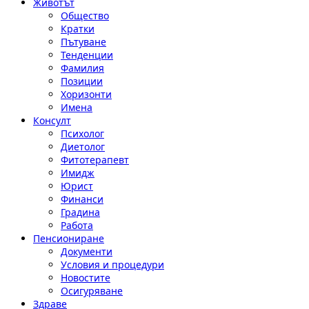
Животът
Общество
Кратки
Пътуване
Тенденции
Фамилия
Позиции
Хоризонти
Имена
Консулт
Психолог
Диетолог
Фитотерапевт
Имидж
Юрист
Финанси
Градина
Работа
Пенсиониране
Документи
Условия и процедури
Новостите
Осигуряване
Здраве