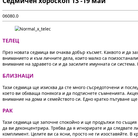
Седмичен хороскоп 13 -19 май
0
608
0.0
ТЕЛЕЦ
През новата седмица ви очаква добър късмет. Каквото и да з
вниманието и към личните дела, които малко са поизостанали,
внимание на здравето си и да засилите имунната си система.
БЛИЗНАЦИ
Тази седмица ще изисква да сте много съсредоточени и после
което ви обхваща понякога и да подтиснете съмненията. Акц
внимание на дома и семейството си. Едно кратко пътуване ще
РАК
Тази седмица ще започне спокойно и ще продължи по същия
да ви деконцентрира. Трябва да я игнорирате и да следвате 
комплимент. Целите ви са ясни, просто не ги изоставяйте. В 