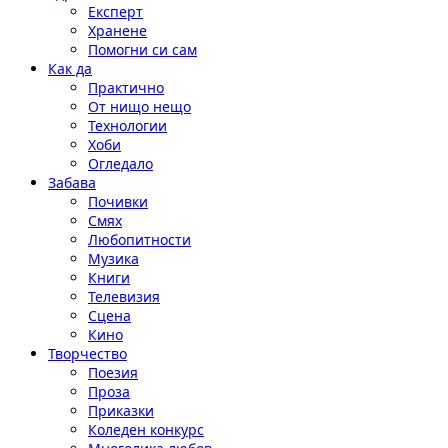
Експерт
Хранене
Помогни си сам
Как да
Практично
От нищо нещо
Технологии
Хоби
Огледало
Забава
Почивки
Смях
Любопитности
Музика
Книги
Телевизия
Сцена
Кино
Творчество
Поезия
Проза
Приказки
Коледен конкурс