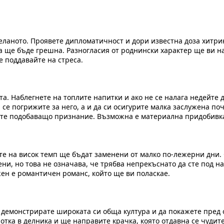
желаното. Проявете дипломатичност и дори известна доза хитри
 ще бъде грешна. Разногласия от роднински характер ще ви нак
е поддавайте на стреса.
а. Наблегнете на топлите напитки и ако не се налага недейте 
се погрижите за него, а и да си осигурите малка заслужена по
ите подобаващо признание. Възможна е материална придобивк
ите на висок темп ще бъдат заменени от малко по-лежерни дни
ни, но това не означава, че трябва непрекъснато да сте под на
ен е романтичен романс, който ще ви поласкае.
демонстрирате широката си обща култура и да покажете пред о
тка в делника и ще направите крачка, която отдавна се чудите