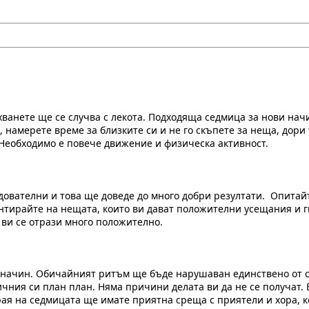
ахванете ще се случва с лекота. Подходяща седмица за нови на
 намерете време за близките си и не го скъпете за неща, дори
 Необходимо е повече движение и физическа активност.
дователни и това ще доведе до много добри резултати. Опитайт
ентирайте на нещата, които ви дават положителни усещания и 
 ви се отрази много положително.
 начин. Обичайният ритъм ще бъде нарушаван единствено от 
личния си план план. Няма причини делата ви да не се получат
края на седмицата ще имате приятна среща с приятели и хора, к