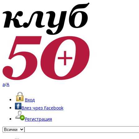
a
/
A
Вход
Влез чрез Facebook
Регистрация