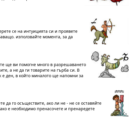
ерете се на интуицията си и проявете
аващо. използвайте момента, за да
ите ще ви помогне много в разрешаването
те, а не да ги товарите на гърба си. В
к е ден, в който миналото ще напомни за
е да го осъществите, ако ли не - не се оставяйте
и ако е необходимо пренасочете и пренаредете