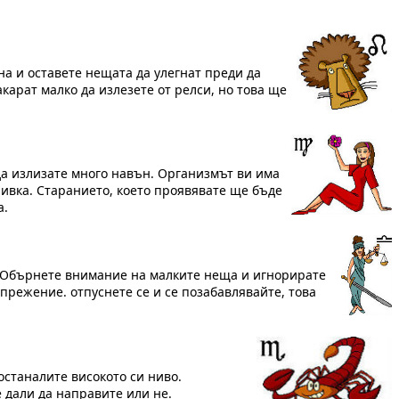
на и оставете нещата да улегнат преди да
арат малко да излезете от релси, но това ще
да излизате много навън. Организмът ви има
чивка. Старанието, което проявявате ще бъде
а.
. Обърнете внимание на малките неща и игнорирате
прежение. отпуснете се и се позабавлявайте, това
станалите високото си ниво.
 дали да направите или не.