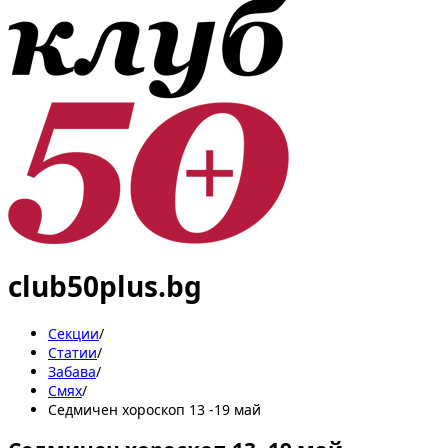
club50plus.bg
Секции
/
Статии
/
Забава
/
Смях
/
Седмичен хороскоп 13 -19 май