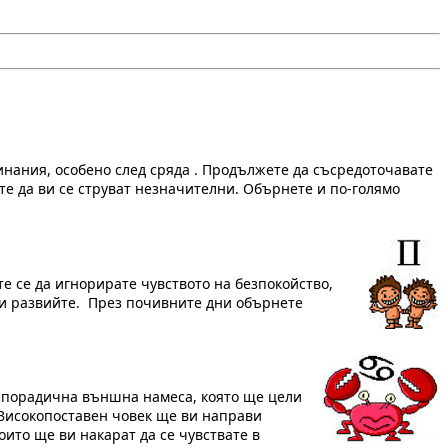
чинания, особено след сряда . Продължете да съсредоточавате
 те да ви се струват незначителни. Обърнете и по-голямо
е се да игнорирате чувството на безпокойство,
ги развийте. През почивните дни обърнете
спорадична външна намеса, която ще цели
. Високопоставен човек ще ви направи
оито ще ви накарат да се чувствате в