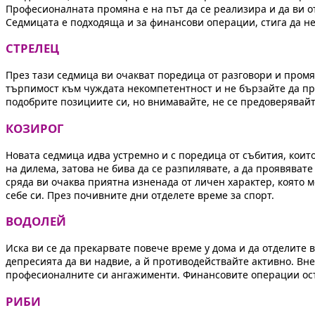
Професионалната промяна е на път да се реализира и да ви о
Седмицата е подходяща и за финансови операции, стига да не 
СТРЕЛЕЦ
През тази седмица ви очакват поредица от разговори и промян
търпимост към чуждата некомпетентност и не бързайте да пр
подобрите позициите си, но внимавайте, не се предоверявайт
КОЗИРОГ
Новата седмица идва устремно и с поредица от събития, кои
на дилема, затова не бива да се разпилявате, а да проявяват
сряда ви очаква приятна изненада от личен характер, която 
себе си. През почивните дни отделете време за спорт.
ВОДОЛЕЙ
Иска ви се да прекарвате повече време у дома и да отделите в
депресията да ви надвие, а й противодействайте активно. Вне
професионалните си ангажименти. Финансовите операции оста
РИБИ