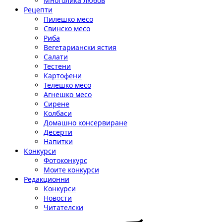
Многолика любов
Рецепти
Пилешко месо
Свинско месо
Риба
Вегетариански ястия
Салати
Тестени
Картофени
Телешко месо
Агнешко месо
Сирене
Колбаси
Домашно консервиране
Десерти
Напитки
Конкурси
Фотоконкурс
Моите конкурси
Редакционни
Конкурси
Новости
Читателски