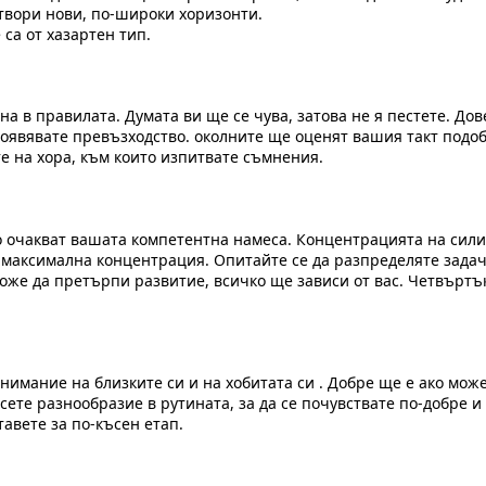
твори нови, по-широки хоризонти.
са от хазартен тип.
а в правилата. Думата ви ще се чува, затова не я пестете. Дов
оявявате превъзходство. околните ще оценят вашия такт подоб
е на хора, към които изпитвате съмнения.
то очакват вашата компетентна намеса. Концентрацията на сил
е максимална концентрация. Опитайте се да разпределяте задачи
може да претърпи развитие, всичко ще зависи от вас. Четвъртъ
нимание на близките си и на хобитата си . Добре ще е ако может
сете разнообразие в рутината, за да се почувствате по-добре 
вете за по-късен етап.