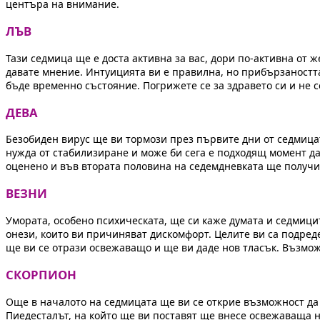
центъра на внимание.
ЛЪВ
Тази седмица ще е доста активна за вас, дори по-активна от 
давате мнение. Интуицията ви е правилна, но прибързаността
бъде временно състояние. Погрижете се за здравето си и не с
ДЕВА
Безобиден вирус ще ви тормози през първите дни от седмицат
нужда от стабилизиране и може би сега е подходящ момент да 
оценено и във втората половина на седемдневката ще получ
ВЕЗНИ
Умората, особено психическата, ще си каже думата и седмиц
онези, които ви причиняват дискомфорт. Целите ви са подреде
ще ви се отрази освежаващо и ще ви даде нов тласък. Възмож
СКОРПИОН
Още в началото на седмицата ще ви се открие възможност да 
Пиедесталът, на който ще ви поставят ще внесе освежаваща но