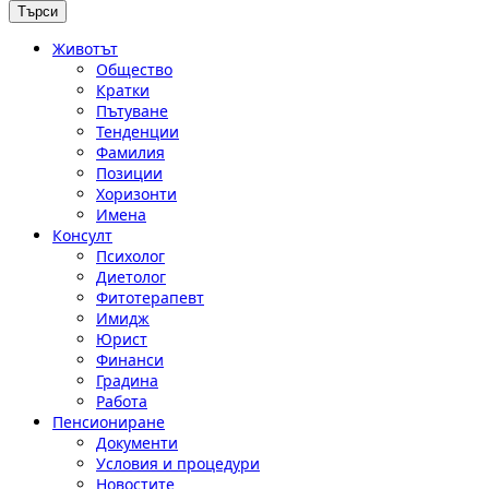
Животът
Общество
Кратки
Пътуване
Тенденции
Фамилия
Позиции
Хоризонти
Имена
Консулт
Психолог
Диетолог
Фитотерапевт
Имидж
Юрист
Финанси
Градина
Работа
Пенсиониране
Документи
Условия и процедури
Новостите