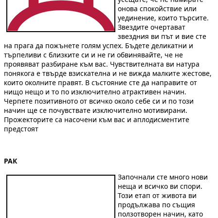
онова спокойствие или
уединение, които търсите.
Звездите очертават
звездния ви път и вие сте
на прага да пожънете голям успех. Бъдете деликатни и
търпеливи с близките си и не ги обвинявайте, че не
проявяват разбиране към вас. Чувствителната ви натура
понякога е твърде взискателна и не вижда малките жестове,
които околните правят. В състояние сте да направите от
нищо нещо и то по изключително атрактивен начин.
Черпете позитивното от всичко около себе си и по този
начин ще се почувствате изключително мотивирани.
Прожекторите са насочени към вас и аплодисментите
предстоят
РАК
Започнали сте много нови
неща и всичко ви спори.
Този етап от живота ви
продължава по същия
ползотворен начин, като