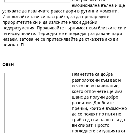
емоционална вълна и ще
успявате да извличате радост дори в рутинни моменти.
Използвайте тази си настройка, за да пренаредите
приоритетите си и да изясните някои дребни
недоразумения. Проявявайте търпимост към близките си и
ги изслушвайте. Периодът не е подходящ за даване пари
назаем, затова не се притеснявайте да откажете ако ви
поискат. П
ОВЕН
Планетите са добре
разположени към вас и
всяко ново начинание,
което отпочнете ще има
шанс да получи добро
развитие. Дребните
пречки, които е възможно
да се появят по пътя не
трябва да ви плашат и да
ви спират. Просто
погледнете ситуацията от