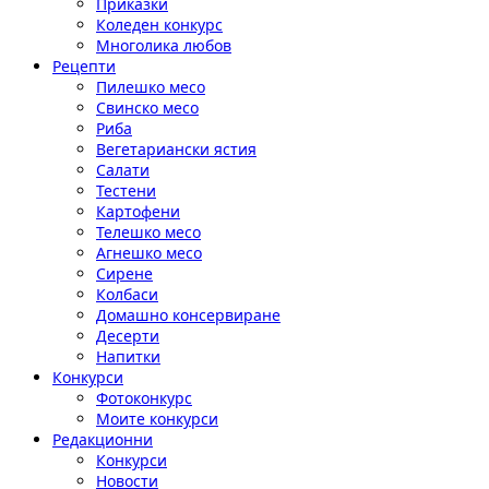
Приказки
Коледен конкурс
Многолика любов
Рецепти
Пилешко месо
Свинско месо
Риба
Вегетариански ястия
Салати
Тестени
Картофени
Телешко месо
Агнешко месо
Сирене
Колбаси
Домашно консервиране
Десерти
Напитки
Конкурси
Фотоконкурс
Моите конкурси
Редакционни
Конкурси
Новости