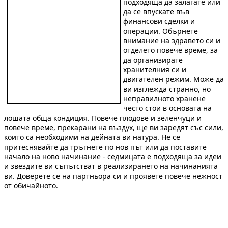
подходяща да залагате или
да се впускате във
финансови сделки и
операции. Обърнете
внимание на здравето си и
отделето повече време, за
да организирате
хранителния си и
двигателен режим. Може да
ви изглежда странно, но
неправилното хранене
често стои в основата на
лошата обща кондиция. Повече плодове и зеленчуци и
повече време, прекарани на въздух, ще ви заредят със сили,
които са необходими на дейната ви натура. Не се
притеснявайте да тръгнете по нов път или да поставите
начало на ново начинание - седмицата е подходяща за идеи
и звездите ви съпътстват в реализирането на начинанията
ви. Доверете се на партньора си и проявете повече нежност
от обичайното.