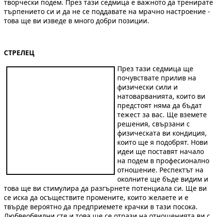
творчески подем. През тази седмица е важното да тренирате
търпението си и да не се поддавате на мрачно настроение -
това ще ви изведе в много добри позиции.
СТРЕЛЕЦ
През тази седмица ще
почувствате прилив на
физически сили и
натоварванията, които ви
предстоят няма да бъдат
тежест за вас. Ще вземете
решения, свързани с
физическата ви кондиция,
които ще я подобрят. Нови
идеи ще поставят начало
на подем в професионално
отношение. Респектът на
околните ще бъде видим и
това ще ви стимулира да разгърнете потенциала си. Ще ви
се иска да осъществите промените, които желаете и е
твърде вероятно да предприемете крачки в тази посока.
Любвеобвилни сте и това ще се отрази на отношенията ви с