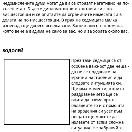
недомислените думи могат да ви се отразят негативно на по-
късен етап. Бъдете дипломатични в контакта си с по-
висшестоящи и се опитайте да ограничите намесата си в
делата на по-нисшестоящи. В края на седмицата малка
изненада ще донесе освежаване. Започнали сте промяна,
която вече е видима не само за вас, но и за хората около вас.
ВОДОЛЕЙ
През тази седмица са от
особена важност две неща -
да не се поддавате на
мрачни настроения и да
следвате интуицията си.
Ще има моменти, в които
раздразнението ще се
опита да вземе връх -
овладейте го и с помощта
на вродения си усет към
нещата ще можете да
излезете от всяка сложна
ситуация. Не забравяйте,