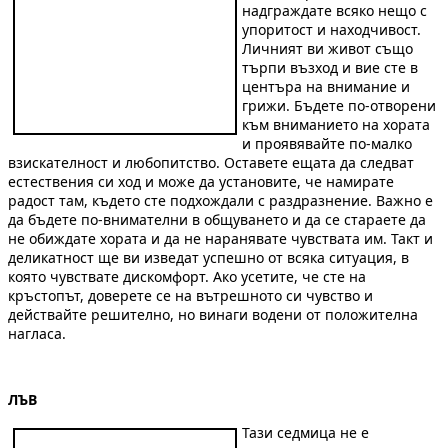
надграждате всяко нещо с
упоритост и находчивост.
Личният ви живот също
търпи възход и вие сте в
центъра на внимание и
грижи. Бъдете по-отворени
към вниманието на хората
и проявявайте по-малко
взискателност и любопитство. Оставете ещата да следват
естествения си ход и може да установите, че намирате
радост там, където сте подхождали с раздразнение. Важно е
да бъдете по-внимателни в общуването и да се стараете да
не обиждате хората и да не наранявате чувствата им. Такт и
деликатност ще ви изведат успешно от всяка ситуация, в
която чувствате дискомфорт. Ако усетите, че сте на
кръстопът, доверете се на вътрешното си чувство и
действайте решително, но винаги водени от положителна
нагласа.
ЛЪВ
Тази седмица не е