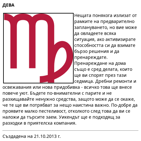
ДЕВА
Нещата понякога излизат от
рамките на предварително
заплануването, но вие може
да овладеете всяка
ситуация, ако активизирате
способността си да взимате
бързо решения и да
пренареждате.
Пренареждане на дома
също е сред делата, които
ще ви спорят през тази
седмица. Дребни ремонти и
освежавания или нова придобивка - всичко това ще внесе
повече уют. Бъдете по-внимателни с парите и не
разхищавайте ненужно средства, защото може да се окаже,
че те ще ви потрябват за нещо наистина важно. По-добре да
проявите малко пестеливост, отколкото след това да ви се
наложи да търсите заем. Уикендът ще е подходящ за
разходки в приятелска компания.
Създадена на 21.10.2013 г.