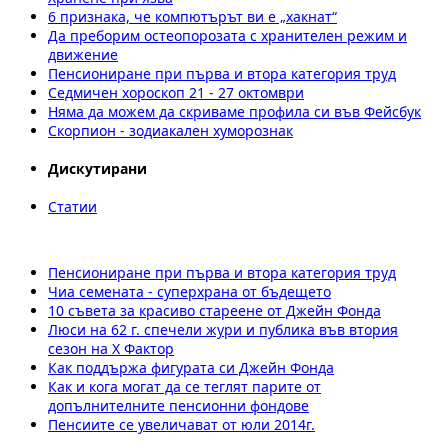
6 признака, че компютърът ви е „хакнат“
Да преборим остеопорозата с хранителен режим и
движение
Пенсиониране при първа и втора категория труд
Седмичен хороскоп 21 - 27 октомври
Няма да можем да скриваме профила си във Фейсбук
Скорпион - зодиакален хуморознак
Дискутирани
Статии
Пенсиониране при първа и втора категория труд
Чиа семената - суперхрана от бъдещето
10 съвета за красиво стареене от Джейн Фонда
Люси на 62 г. спечели жури и публика във втория
сезон на X Фактор
Как поддържа фигурата си Джейн Фонда
Как и кога могат да се теглят парите от
допълнителните пенсионни фондове
Пенсиите се увеличават от юли 2014г.