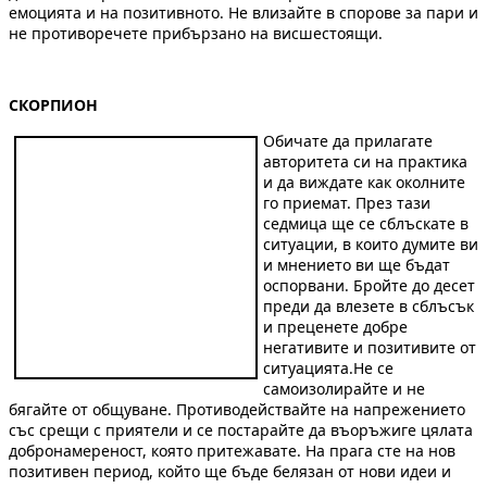
емоцията и на позитивното. Не влизайте в спорове за пари и
не противоречете прибързано на висшестоящи.
СКОРПИОН
Обичате да прилагате
авторитета си на практика
и да виждате как околните
го приемат. През тази
седмица ще се сблъскате в
ситуации, в които думите ви
и мнението ви ще бъдат
оспорвани. Бройте до десет
преди да влезете в сблъсък
и преценете добре
негативите и позитивите от
ситуацията.Не се
самоизолирайте и не
бягайте от общуване. Противодействайте на напрежението
със срещи с приятели и се постарайте да въоръжиге цялата
добронамереност, която притежавате. На прага сте на нов
позитивен период, който ще бъде белязан от нови идеи и