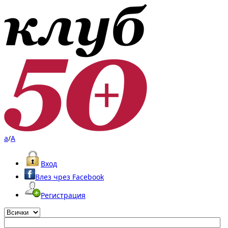
a
/
A
Вход
Влез чрез Facebook
Регистрация