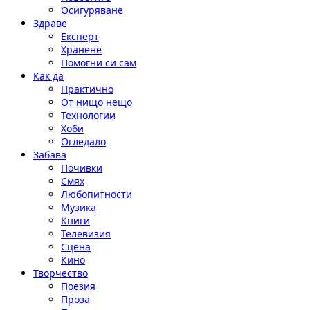
Осигуряване
Здраве
Експерт
Хранене
Помогни си сам
Как да
Практично
От нищо нещо
Технологии
Хоби
Огледало
Забава
Почивки
Смях
Любопитности
Музика
Книги
Телевизия
Сцена
Кино
Творчество
Поезия
Проза