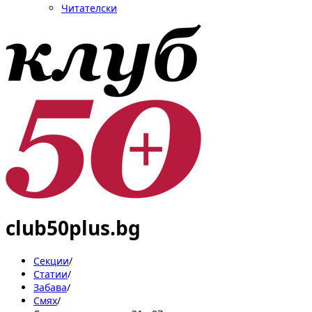
Читателски
club50plus.bg
Секции
/
Статии
/
Забава
/
Смях
/