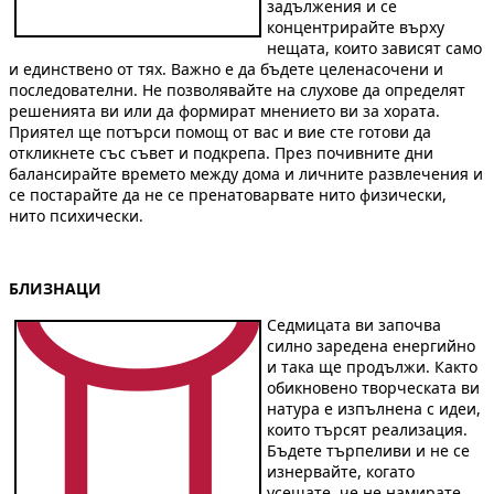
задължения и се
концентрирайте върху
нещата, които зависят само
и единствено от тях. Важно е да бъдете целенасочени и
последователни. Не позволявайте на слухове да определят
решенията ви или да формират мнението ви за хората.
Приятел ще потърси помощ от вас и вие сте готови да
откликнете със съвет и подкрепа. През почивните дни
балансирайте времето между дома и личните развлечения и
се постарайте да не се пренатоварвате нито физически,
нито психически.
БЛИЗНАЦИ
Седмицата ви започва
силно заредена енергийно
и така ще продължи. Както
обикновено творческата ви
натура е изпълнена с идеи,
които търсят реализация.
Бъдете търпеливи и не се
изнервайте, когато
усещате, че не намирате