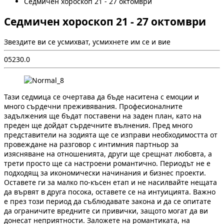
Седмичен хороскоп 21 - 27 октомври
Седмичен хороскоп 21 - 27 октомври
Звездите ви се усмихват, усмихнете им се и вие
0
523
0.0
Тази седмица се очертава да бъде наситена с емоции и
много сърдечни преживявания. Професионалните
задължения ще бъдат поставени на заден план, като на
преден ще дойдат сърдечните вълнения. Пред много
представители на зодията ще се изправи необходимостта от
провеждане на разговор с интимния партньор за
изясняване на отношенията, други ще срещнат любовта, а
трети просто ще са настроени романтично. Периодът не е
подходящ за икономически начинания и бизнес проекти.
Оставете ги за малко по-късен етап и не насилвайте нещата
да вървят в друга посока, оставете се на интуицията. Важно
е през този период да съблюдавате закона и да се опитате
да ограничите вредните си привички, защото могат да ви
донесат неприятности. Заложете на романтиката, на