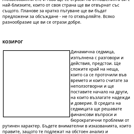
най-близките, които от своя страна ще ви отвърнат със
същото. Планове за кратко пътуване ще ви бъдат
предложени за обсъждане - не го отхвърляйте. Всяко
разнообразие ще ви се отрази добре.
КОЗИРОГ
Динамична седмица,
изпълнена с разговори и
действия, предстои. Ще
сложите край на неща,
които са се проточили във
времето и които считате за
неползотворни и ще
поставите начало на други,
на които възлагате надежди
и доверие. В средата на
седмицата ще решавате
финансови въпроси и
бюрократични проблеми от
рутинен характер. Бъдете внимателни в изказванията, които
правите, защото те подлежат на обстоен анализ и