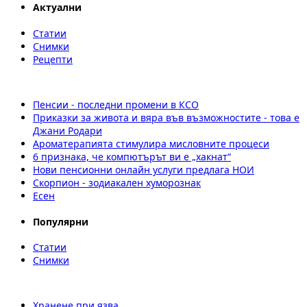
Актуални
Статии
Снимки
Рецепти
Пенсии - последни промени в КСО
Приказки за живота и вяра във възможностите - това е
Джани Родари
Ароматерапията стимулира мисловните процеси
6 признака, че компютърът ви е „хакнат“
Нови пенсионни онлайн услуги предлага НОИ
Скорпион - зодиакален хуморознак
Есен
Популярни
Статии
Снимки
Хранене при язва