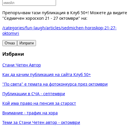
Препоръчвам тази публикация в Клуб 50+! Можете да видите
"Седмичен хороскоп 21 - 27 октомври" на:
/categories/fun-laugh/articles/sedmichen-horoskop-21-27-
oktomvri
Отказ
Изпрати
Избрани
Стани Четен Автор
Как да качим публикация на сайта Клуб 50+
"По света" е темата на фотоконкурса през октомври
Публикации в СЧА - септември
Кой има право на пенсия за старост
Внимание - трафик на хора
Теми за Стани Четен автор - октомври