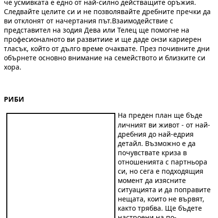
че усмивката е едно от най-силно действащите оръжия.
Следвайте целите си и не позволявайте дребните пречки да
ви отклонят от начертания път.Взаимодействие с
представител на зодия Дева или Телец ще помогне на
професионалното ви развитиие и ще даде онзи кариерен
тласък, който от дълго време очаквате. През почивните дни
обърнете основно внимание на семейството и близките си
хора.
РИБИ
На преден план ще бъде
личният ви живот - от най-
дребния до най-едрия
детайл. Възможно е да
почувствате криза в
отношенията с партньора
си, но сега е подходящия
момент да изясните
ситуацията и да поправите
нещата, които не вървят,
както трябва. Ще бъдете
настроени на по-