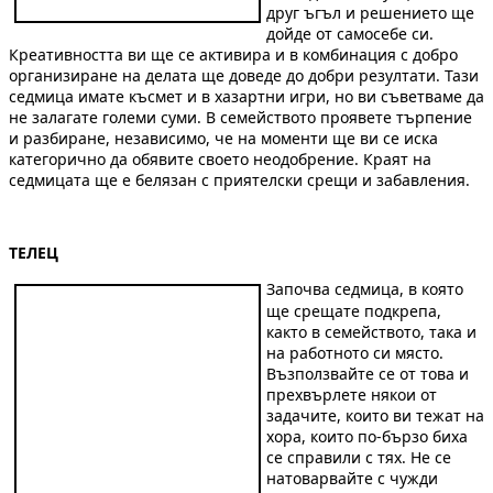
друг ъгъл и решението ще
дойде от самосебе си.
Креативността ви ще се активира и в комбинация с добро
организиране на делата ще доведе до добри резултати. Тази
седмица имате късмет и в хазартни игри, но ви съветваме да
не залагате големи суми. В семейството проявете търпение
и разбиране, независимо, че на моменти ще ви се иска
категорично да обявите своето неодобрение. Краят на
седмицата ще е белязан с приятелски срещи и забавления.
ТЕЛЕЦ
Започва седмица, в която
ще срещате подкрепа,
както в семейството, така и
на работното си място.
Възползвайте се от това и
прехвърлете някои от
задачите, които ви тежат на
хора, които по-бързо биха
се справили с тях. Не се
натоварвайте с чужди