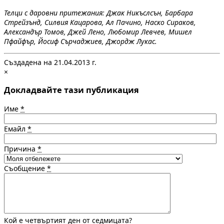
Телци с даровни притежания: Джак Никъслсън, Барбара
Стрейзънд, Силвия Кацарова, Ал Пачино, Наско Сираков,
Александър Томов, Джей Лено, Любомир Левчев, Мишел
Пфайфър, Йосиф Сърчаджиев, Джордж Лукас.
Създадена на 21.04.2013 г.
×
Докладвайте тази публикация
Име
*
Емайл
*
Причина
*
Съобщение
*
Кой е четвъртият ден от седмицата?