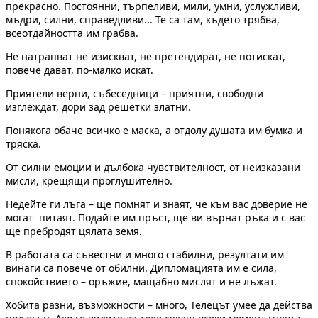
прекрасно. Постоянни, търпеливи, мили, умни, услужливи,
мъдри, силни, справедливи... Те са там, където трябва,
всеотдайността им грабва.
Не натрапват не изискват, не претендират, не потискат,
повече дават, по-малко искат.
Приятели верни, събеседници – приятни, свободни
изглеждат, дори зад решетки златни.
Понякога обаче всичко е маска, а отдолу душата им бумка и
тряска.
От силни емоции и дълбока чувствителност, от неизказани
мисли, крещящи проглушително.
Недейте ги лъга – ще помнят и знаят, че към вас доверие не
могат питаят. Подайте им пръст, ще ви върнат ръка и с вас
ще пребродят цялата земя.
В работата са съвестни и много стабилни, резултати им
винаги са повече от обилни. Дипломацията им е сила,
спокойствието – оръжие, мащабно мислят и не лъжат.
Хобита разни, възможности – много, Телецът умее да действа