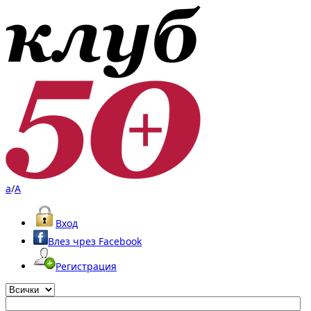
a
/
A
Вход
Влез чрез Facebook
Регистрация