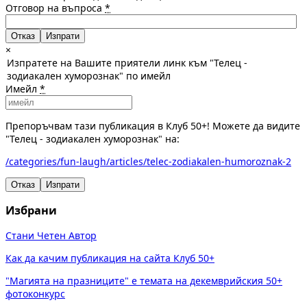
Отговор на въпроса
*
Отказ
×
Изпратете на Вашите приятели линк към "Телец -
зодиакален хуморознак" по имейл
Имейл
*
Препоръчвам тази публикация в Клуб 50+! Можете да видите
"Телец - зодиакален хуморознак" на:
/categories/fun-laugh/articles/telec-zodiakalen-humoroznak-2
Отказ
Изпрати
Избрани
Стани Четен Автор
Как да качим публикация на сайта Клуб 50+
"Магията на празниците" е темата на декемврийския 50+
фотоконкурс