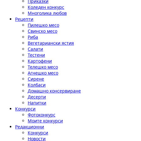
Приказки
Коледен конкурс
Многолика любов
Рецепти
Пилешко месо
Свинско месо
Риба
Вегетариански ястия
Салати
Тестени
Картофени
Телешко месо
Агнешко месо
Сирене
Колбаси
Домашно консервиране
Десерти
Напитки
Конкурси
Фотоконкурс
Моите конкурси
Редакционни
Конкурси
Новости