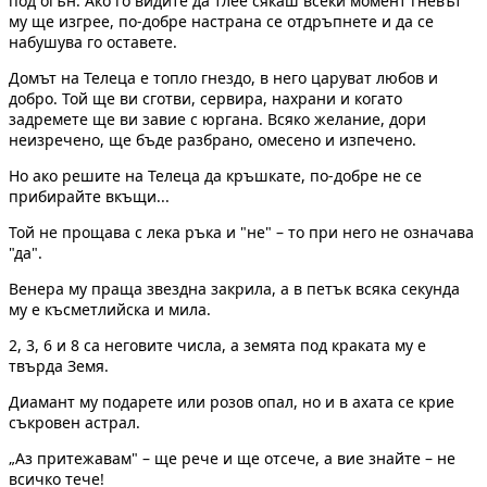
под огън. Ако го видите да тлее сякаш всеки момент гневът
му ще изгрее, по-добре настрана се отдръпнете и да се
набушува го оставете.
Домът на Телеца е топло гнездо, в него царуват любов и
добро. Той ще ви сготви, сервира, нахрани и когато
задремете ще ви завие с юргана. Всяко желание, дори
неизречено, ще бъде разбрано, омесено и изпечено.
Но ако решите на Телеца да кръшкате, по-добре не се
прибирайте вкъщи...
Той не прощава с лека ръка и "не" – то при него не означава
"да".
Венера му праща звездна закрила, а в петък всяка секунда
му е късметлийска и мила.
2, 3, 6 и 8 са неговите числа, а земята под краката му е
твърда Земя.
Диамант му подарете или розов опал, но и в ахата се крие
съкровен астрал.
„Аз притежавам" – ще рече и ще отсече, а вие знайте – не
всичко тече!