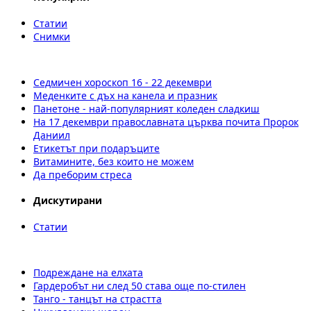
Статии
Снимки
Седмичен хороскоп 16 - 22 декември
Меденките с дъх на канела и празник
Панетоне - най-популярният коледен сладкиш
На 17 декември православната църква почита Пророк
Даниил
Етикетът при подаръците
Витамините, без които не можем
Да преборим стреса
Дискутирани
Статии
Подреждане на елхата
Гардеробът ни след 50 става още по-стилен
Танго - танцът на страстта