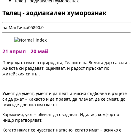
Телец - зодиакален хуморознак
Телец - зодиакален хуморознак
на МагГичка
0
589
0.0
21 април – 20 май
Природата им е в природата, Телците на Земята дар са скъп.
Живота си раздават, оценяват, и радост пръскат по
житейския си път.
Умеят да умеят, умеят и да пеят и мисия съдбовна в ръцете
си държат – Каквото и да правят, да плачат, да се смеят, до
всякъде достига им гласът.
Хармония, уют – обичат да създават. Идилия, комфорт от
нищо претворяват.
Когато нямат се чувстват натясно, когато имат – всичко е