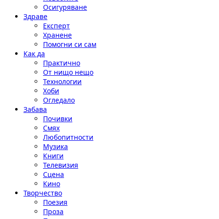
Осигуряване
Здраве
Експерт
Хранене
Помогни си сам
Как да
Практично
От нищо нещо
Технологии
Хоби
Огледало
Забава
Почивки
Смях
Любопитности
Музика
Книги
Телевизия
Сцена
Кино
Творчество
Поезия
Проза