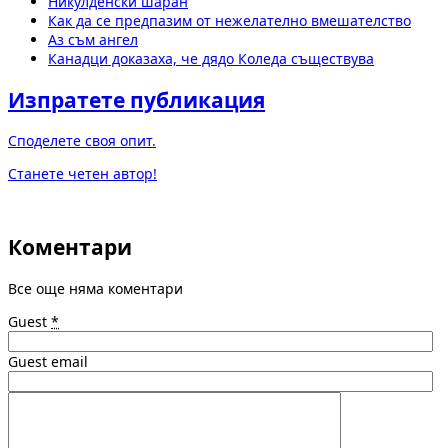
Никулденски шаран
Как да се предпазим от нежелателно вмешателство
Аз съм ангел
Канадци доказаха, че дядо Коледа съществува
Изпратете публикация
Споделете своя опит.
Станете четен автор!
Коментари
Все още няма коментари
Guest
*
Guest email