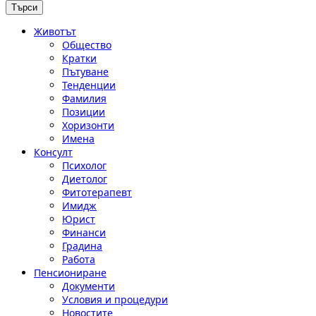
Животът
Общество
Кратки
Пътуване
Тенденции
Фамилия
Позиции
Хоризонти
Имена
Консулт
Психолог
Диетолог
Фитотерапевт
Имидж
Юрист
Финанси
Градина
Работа
Пенсиониране
Документи
Условия и процедури
Новостите