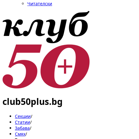
Читателски
club50plus.bg
Секции
/
Статии
/
Забава
/
Смях
/