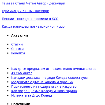
Теми за Стани Четен Автор - декември
Публикации в СЧА - ноември
Пенсии - последни промени в КСО
Как да напишем мотивационно писмо
Актуални
Статии
Снимки
Рецепти
Как да се предпазим от нежелателно вмешателство
Аз съм ангел
Канадци доказаха, че дядо Коледа съществува
Меденките с дъх на канела и празник
Поднасянето на подаръка си е изкуство
Как посрещнахме Коледа и Нова година
Истината за Дядо Коледа
Популярни