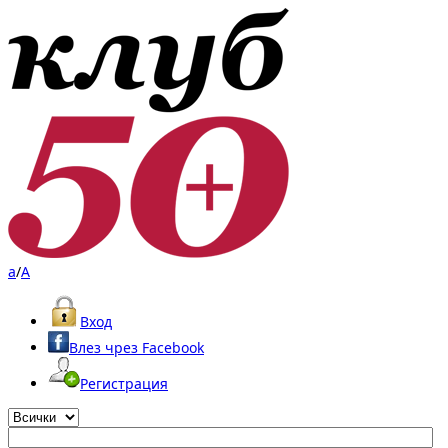
a
/
A
Вход
Влез чрез Facebook
Регистрация