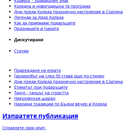
Козирог - зодиакален знак
Коледна и новогодишна тв програма
Дни преди Коледа празнично настроение в Слатина
Легенди за Дядо Коледа
Как да приемаме подаръците
Празниците и парите
Дискутирани
Статии
Подреждане на елхата
Гардеробът ни след 50 става още по-стилен
Дни преди Коледа празнично настроение в Слатина
Етикетът при подаръците
Танго - танцът на страстта
Никулденски шаран
Народни традиции по Бъдни вечер и Коледа
Изпратете публикация
Споделете своя опит.