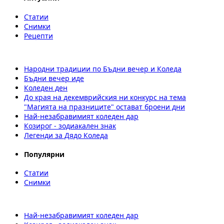
Статии
Снимки
Рецепти
Народни традиции по Бъдни вечер и Коледа
Бъдни вечер иде
Коледен ден
До края на декемврийския ни конкурс на тема
"Магията на празниците" остават броени дни
Най-незабравимият коледен дар
Козирог - зодиакален знак
Легенди за Дядо Коледа
Популярни
Статии
Снимки
Най-незабравимият коледен дар