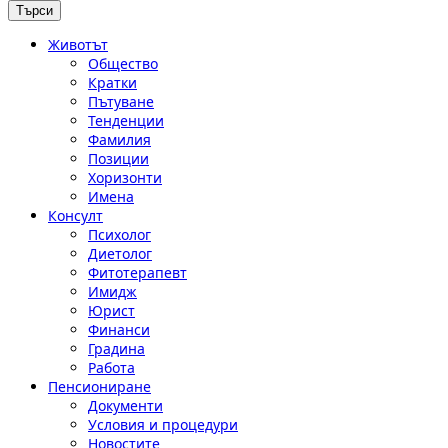
Животът
Общество
Кратки
Пътуване
Тенденции
Фамилия
Позиции
Хоризонти
Имена
Консулт
Психолог
Диетолог
Фитотерапевт
Имидж
Юрист
Финанси
Градина
Работа
Пенсиониране
Документи
Условия и процедури
Новостите