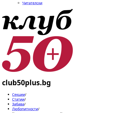
Читателски
club50plus.bg
Секции
/
Статии
/
Забава
/
Любопитности
/