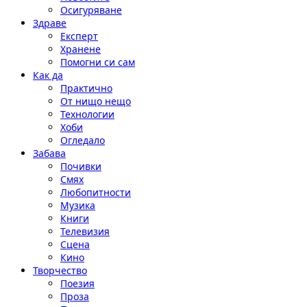
Осигуряване
Здраве
Експерт
Хранене
Помогни си сам
Как да
Практично
От нищо нещо
Технологии
Хоби
Огледало
Забава
Почивки
Смях
Любопитности
Музика
Книги
Телевизия
Сцена
Кино
Творчество
Поезия
Проза