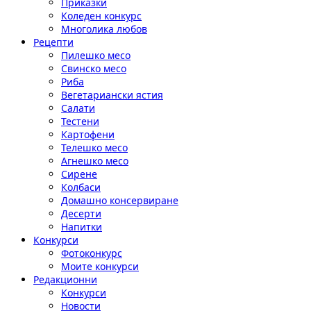
Приказки
Коледен конкурс
Многолика любов
Рецепти
Пилешко месо
Свинско месо
Риба
Вегетариански ястия
Салати
Тестени
Картофени
Телешко месо
Агнешко месо
Сирене
Колбаси
Домашно консервиране
Десерти
Напитки
Конкурси
Фотоконкурс
Моите конкурси
Редакционни
Конкурси
Новости