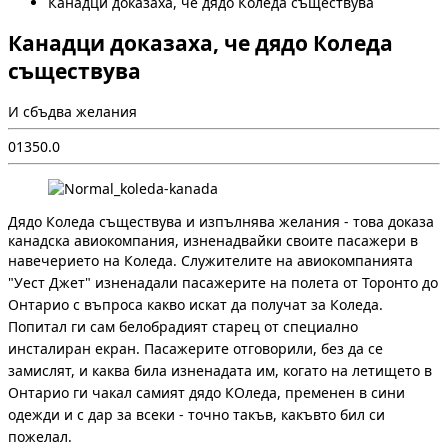
Канадци доказаха, че дядо Коледа съществува
Канадци доказаха, че дядо Коледа
съществува
И сбъдва желания
0
135
0.0
Дядо Коледа съществува и изпълнява желания - това доказа
канадска авиокомпания, изненадвайки своите пасажери в
навечерието на Коледа.
Служителите на авиокомпанията
"Уест Джет" изненадали пасажерите на полета от Торонто до
Онтарио с въпроса какво искат да получат за Коледа.
Попитал ги сам белобрадият старец от специално
инсталиран екран. Пасажерите отговорили, без да се
замислят, и каква била изненадата им, когато на летището в
Онтарио ги чакал самият дядо КОледа, пременен в сини
одежди и с дар за всеки - точно такъв, какъвто бил си
пожелал.