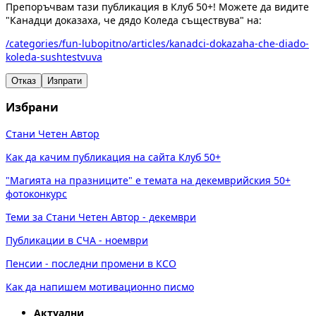
Препоръчвам тази публикация в Клуб 50+! Можете да видите
"Канадци доказаха, че дядо Коледа съществува" на:
/categories/fun-lubopitno/articles/kanadci-dokazaha-che-diado-
koleda-sushtestvuva
Отказ
Изпрати
Избрани
Стани Четен Автор
Как да качим публикация на сайта Клуб 50+
"Магията на празниците" е темата на декемврийския 50+
фотоконкурс
Теми за Стани Четен Автор - декември
Публикации в СЧА - ноември
Пенсии - последни промени в КСО
Как да напишем мотивационно писмо
Актуални