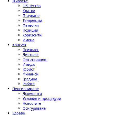
Животът
Общество
Кратки
Пътуване
Тенденции
Фамилия
Позиции
Хоризонти
Имена
Консулт
Психолог
Диетолог
Фитотерапевт
Имидж
Юрист
Финанси
Градина
Работа
Пенсиониране
Документи
Условия и процедури
Новостите
Осигуряване
Здраве