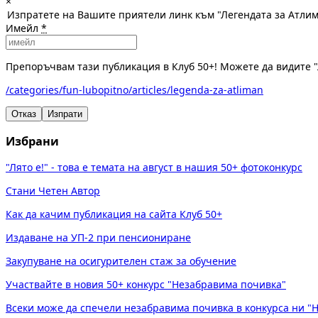
×
Изпратете на Вашите приятели линк към "Легендата за Атли
Имейл
*
Препоръчвам тази публикация в Клуб 50+! Можете да видите "
/categories/fun-lubopitno/articles/legenda-za-atliman
Отказ
Изпрати
Избрани
"Лято е!" - това е темата на август в нашия 50+ фотоконкурс
Стани Четен Автор
Как да качим публикация на сайта Клуб 50+
Издаване на УП-2 при пенсиониране
Закупуване на осигурителен стаж за обучение
Участвайте в новия 50+ конкурс "Незабравима почивка"
Всеки може да спечели незабравима почивка в конкурса ни "