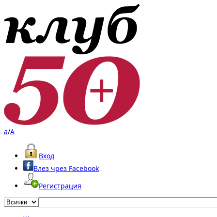
a
/
A
Вход
Влез чрез Facebook
Регистрация