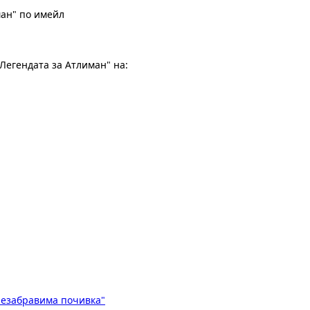
ман" по имейл
Легендата за Атлиман" на:
Незабравима почивка"