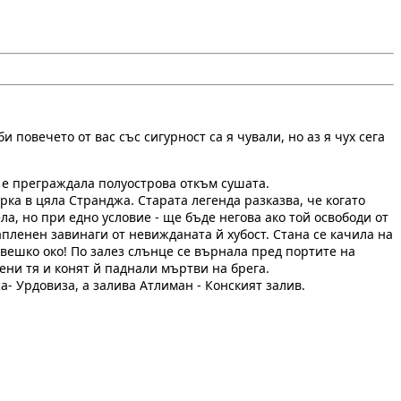
 повечето от вас със сигурност са я чували, но аз я чух сега
о е преграждала полуострова откъм сушата.
ка в цяла Странджа. Старата легенда разказва, че когато
ла, но при едно условие - ще бъде негова ако той освободи от
запленен завинаги от невижданата й хубост. Стана се качила на
овешко око! По залез слънце се върнала пред портите на
рени тя и конят й паднали мъртви на брега.
а- Урдовиза, а залива Атлиман - Конският залив.