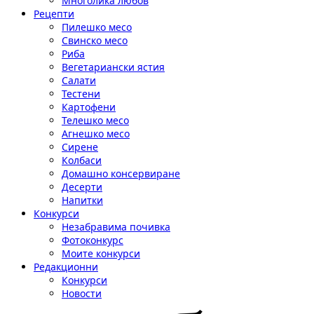
Многолика любов
Рецепти
Пилешко месо
Свинско месо
Риба
Вегетариански ястия
Салати
Тестени
Картофени
Телешко месо
Агнешко месо
Сирене
Колбаси
Домашно консервиране
Десерти
Напитки
Конкурси
Незабравима почивка
Фотоконкурс
Моите конкурси
Редакционни
Конкурси
Новости