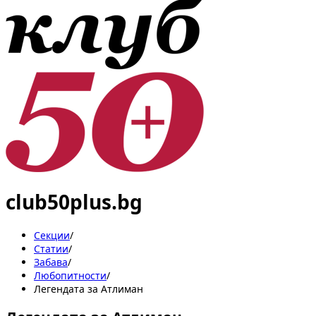
club50plus.bg
Секции
/
Статии
/
Забава
/
Любопитности
/
Легендата за Атлиман