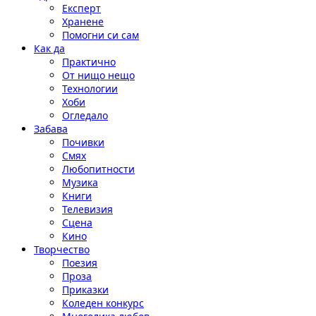
Експерт
Хранене
Помогни си сам
Как да
Практично
От нищо нещо
Технологии
Хоби
Огледало
Забава
Почивки
Смях
Любопитности
Музика
Книги
Телевизия
Сцена
Кино
Творчество
Поезия
Проза
Приказки
Коледен конкурс