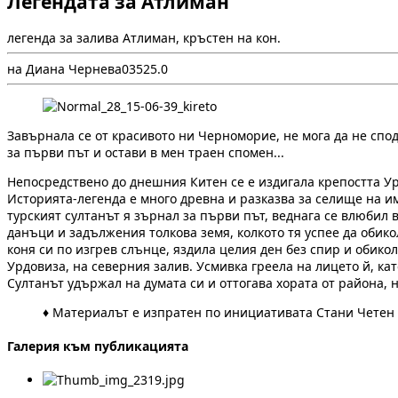
Легендата за Атлиман
легенда за залива Атлиман, кръстен на кон.
на Диана Чернева
0
352
5.0
Завърнала се от красивото ни Черноморие, не мога да не споде
за първи път и остави в мен траен спомен...
Непосредствено до днешния Китен се е издигала крепостта Урд
Историята-легенда е много древна и разказва за селище на им
турският султанът я зърнал за първи път, веднага се влюбил в
данъци и задължения толкова земя, колкото тя успее да обикол
коня си по изгрев слънце, яздила целия ден без спир и обико
Урдовиза, на северния залив. Усмивка греела на лицето й, кат
Султанът удържал на думата си и оттогава хората от района, 
♦ Материалът е изпратен по инициативата Стани Четен
Галерия към публикацията