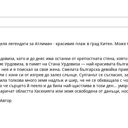
ля легендата за Атлиман - красивия плаж в град Китен. Може би
овиза, като и до днес има останки от крепостната стена, коят
е Урдовиза, в памет на Стана Урдовиза — най-красивата българ
 нея и я поискал за своя жена. Смелата българска девойка прие
и с коня си от изгрев до залез слънце. Султанът се съгласил, 
лила толкова много земя надлъж и шир, че не се обхващала с ч
о че сърцето й пеело и да била най-щастлива в този ден... умо
наричат областта Хасекията или земя освободена от данъци, нос
 Автор