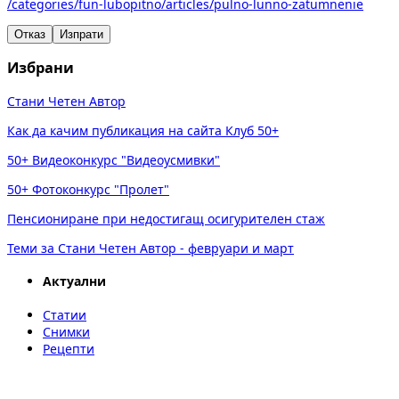
/categories/fun-lubopitno/articles/pulno-lunno-zatumnenie
Отказ
Изпрати
Избрани
Стани Четен Автор
Как да качим публикация на сайта Клуб 50+
50+ Видеоконкурс "Видеоусмивки"
50+ Фотоконкурс "Пролет"
Пенсиониране при недостигащ осигурителен стаж
Теми за Стани Четен Автор - февруари и март
Актуални
Статии
Снимки
Рецепти