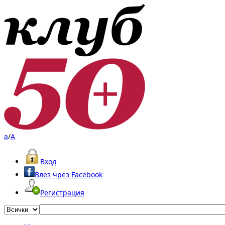
a
/
A
Вход
Влез чрез Facebook
Регистрация