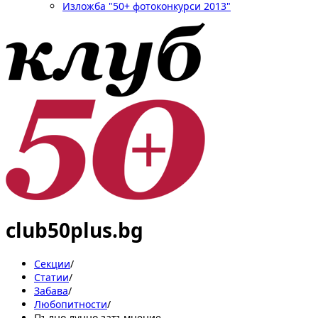
Изложба "50+ фотоконкурси 2013"
club50plus.bg
Секции
/
Статии
/
Забава
/
Любопитности
/
Пълно лунно затъмнение