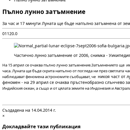
Пълно лунно затъмнение
За час и 17 минути Луната ще бъде напълно затъмнена от зем
0
112
0.0
Частично лунно затъмнение от 2006, снимка - Уикипеди
На 15 април се очаква пълно лунно затъмнение.Затъмнението ще има 
часа. Луната ще бъде скрита напълно от погледа ни през светлата ча
никоя част от л
наблюдават феномена астрономите съобщават, че
феномен - на 29 април се очаква пръстенобразно слънчево за
Индийския океан, а също и от цялата земите на Индонезия и Австрал
Създадена на 14.04.2014 г.
×
Докладвайте тази публикация