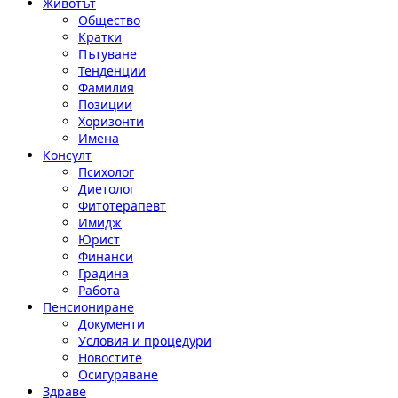
Животът
Общество
Кратки
Пътуване
Тенденции
Фамилия
Позиции
Хоризонти
Имена
Консулт
Психолог
Диетолог
Фитотерапевт
Имидж
Юрист
Финанси
Градина
Работа
Пенсиониране
Документи
Условия и процедури
Новостите
Осигуряване
Здраве