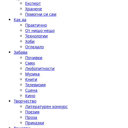
Експерт
Хранене
Помогни си сам
Как да
Практично
От нищо нещо
Технологии
Хоби
Огледало
Забава
Почивки
Смях
Любопитности
Музика
Книги
Телевизия
Сцена
Кино
Творчество
Литературен конкурс
Поезия
Проза
Приказки