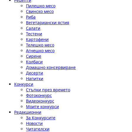
Рецепти
Пилешко месо
Свинско месо
Риба
Вегетариански ястия
Салати
Тестени
Картофени
Телешко месо
Агнешко месо
Сирене
Колбаси
Домашно консервиране
Десерти
Напитки
Конкурси
Стъпки през времето
Фотоконкурс
Видеоконкурс
Моите конкурси
Редакционни
За Конкурсите
Новости
Читателски