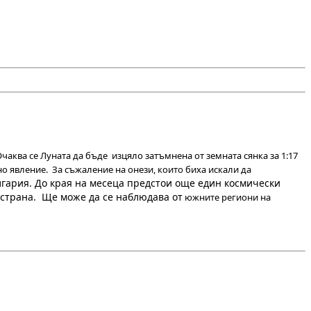
чаква се Луната да бъде изцяло затъмнена от земната сянка за 1:17
сно явление. За съжаление на онези, които биха искали да
лгария. До края на месеца предстои още един космически
 страна. Ще може да се наблюдава от
южните региони на