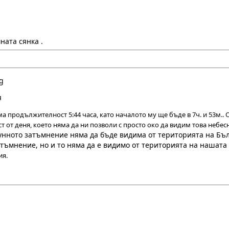
ната сянка .
я
продължителност 5:44 часа, като началото му ще бъде в 7ч. и 53м.. О
ст от деня, което няма да ни позволи с просто око да видим това небе
унното затъмнение няма да бъде видима от територията на Бъ
тъмнение, но и то няма да е видимо от територията на нашата
ия.