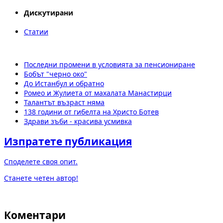
Дискутирани
Статии
Последни промени в условията за пенсиониране
Бобът "черно око"
До Истанбул и обратно
Ромео и Жулиета от махалата Манастирци
Талантът възраст няма
138 години от гибелта на Христо Ботев
Здрави зъби - красива усмивка
Изпратете публикация
Споделете своя опит.
Станете четен автор!
Коментари