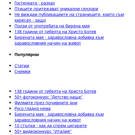
Гостенката - разказ
Птиците притежават уникални сензори
Не виждам публикациите на страниците, които съм
харесал - защо
Ползи от употребата на бирена мая
138 години от гибелта на Христо Ботев
Бирената мая - здравословна добавка към
здравословния начин на живот
Популярни
Статии
Снимки
138 години от гибелта на Христо Ботев
50+ фотоконкурс "Детство наше"
Филмите през почивните дни
Русо гладно нема
Бирената мая - здравословна добавка към
здравословния начин на живот
10 стъпки - как да спрем цигарите
50+ видеоконкурс "Италия"