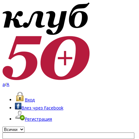
a
/
A
Вход
Влез чрез Facebook
Регистрация