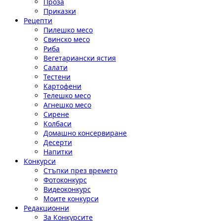
Проза
Приказки
Рецепти
Пилешко месо
Свинско месо
Риба
Вегетариански ястия
Салати
Тестени
Картофени
Телешко месо
Агнешко месо
Сирене
Колбаси
Домашно консервиране
Десерти
Напитки
Конкурси
Стъпки през времето
Фотоконкурс
Видеоконкурс
Моите конкурси
Редакционни
За Конкурсите