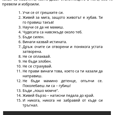
превели и изброили.
Учи се от грешките си.
Живей за мига, защото животът е хубав. Ти
го правиш такъв!
Научи се да не мамиш.
Чудесата са навсякъде около теб.
Бъди силен.
Винаги казвай истината.
Дръж очите си отворени и понякога устата
затворена.
Не се оплаквай.
Не бъди злобен.
Не се страхувай.
Не прави винаги това, което са ти казали да
направиш.
Не бъди мамино детенце, опълчи се.
Поколебаеш ли са – губиш!
Бъди „лошо момче“.
Живей бързо – натисни педала до край.
И никога, никога не забравяй от къде си
тръгнал.