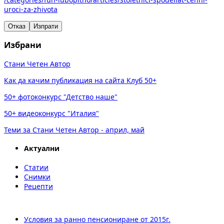
uroci-za-zhivota
Отказ
Изпрати
Избрани
Стани Четен Автор
Как да качим публикация на сайта Клуб 50+
50+ фотоконкурс "Детство наше"
50+ видеоконкурс "Италия"
Теми за Стани Четен Автор - април, май
Актуални
Статии
Снимки
Рецепти
Условия за ранно пенсиониране от 2015г.