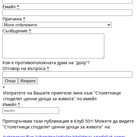
Емайл
*
Причина
*
Съобщение
*
Коя е противоположната дума на "долу"?
Отговор на въпроса
*
Отказ
×
Изпратете на Вашите приятели линк към "Столетници
споделят ценни уроци за живота" по имейл
Имейл
*
Препоръчвам тази публикация в Клуб 50+! Можете да видите
"Столетници споделят ценни уроци за живота" на:
/categories/fun-lubopitno/articles/stoletnici-spodeliat-cenni-