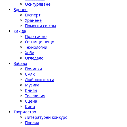
Осигуряване
Здраве
Експерт
Хранене
Помогни си сам
Как да
Практично
От нищо нещо
Технологии
Хоби
Огледало
Забава
Почивки
Смях
Любопитности
Музика
Книги
Телевизия
Сцена
Кино
Творчество
Литературен конкурс
Поезия