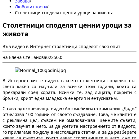
Забава
/
Любопитности
/
Столетници споделят ценни уроци за живота
Столетници споделят ценни уроци за
живота
Във видео в Интернет столетници споделят своя опит
на Елена Стефанова
0
225
0.0
В Интернет хит е видео, в което столетници споделят със
света какво са научили за всички тези години, които са
прекарали сред хората. Всички те, зад лицата, покрити с
бръчки, крият една младежка енергия и ентусиазъм.
С това вдъхновяващо видео Автомобилната компания „Додж”
отбелязва 100 години от своето създаване. Това, че клипът е
с рекламна цел, съвсем не омаловажава ценните съвети,
които звучат в него. За да усетите настроението от видеото,
го прилагаме по-долу в настоящата статия, а за да разберете
какви са съветите, които дават столетниците в него, сме ги