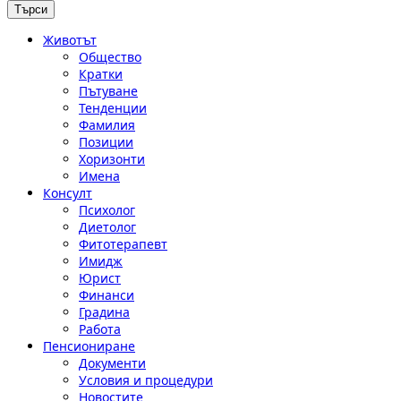
Животът
Общество
Кратки
Пътуване
Тенденции
Фамилия
Позиции
Хоризонти
Имена
Консулт
Психолог
Диетолог
Фитотерапевт
Имидж
Юрист
Финанси
Градина
Работа
Пенсиониране
Документи
Условия и процедури
Новостите