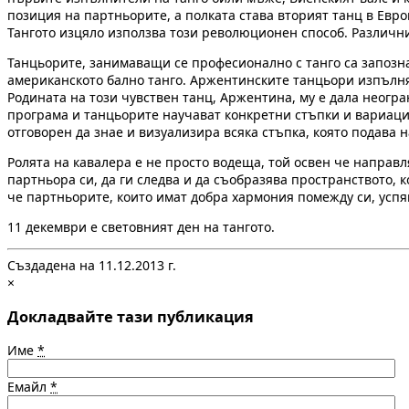
позиция на партньорите, а полката става вторият танц в Евро
Тангото изцяло използва този революционен способ. Различни
Танцьорите, занимаващи се професионално с танго са запозна
американското бално танго. Аржентинските танцьори изпълнява
Родината на този чувствен танц, Аржентина, му е дала неог
програма и танцьорите научават конкретни стъпки и вариации
отговорен да знае и визуализира всяка стъпка, която подава н
Ролята на кавалера е не просто водеща, той освен че направл
партньора си, да ги следва и да съобразява пространството, 
че партньорите, които имат добра хармония помежду си, успя
11 декември е световният ден на тангото.
Създадена на 11.12.2013 г.
×
Докладвайте тази публикация
Име
*
Емайл
*