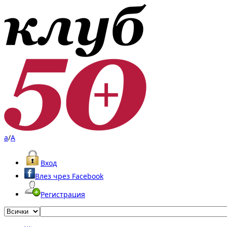
a
/
A
Вход
Влез чрез Facebook
Регистрация