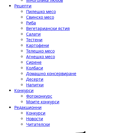
Многолика любов
Рецепти
Пилешко месо
Свинско месо
Риба
Вегетариански ястия
Салати
Тестени
Картофени
Телешко месо
Агнешко месо
Сирене
Колбаси
Домашно консервиране
Десерти
Напитки
Конкурси
Фотоконкурс
Моите конкурси
Редакционни
Конкурси
Новости
Читателски