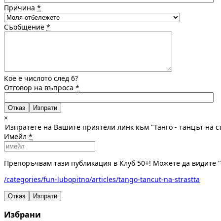
Причина
*
Съобщение
*
Кое е числото след 6?
Отговор на въпроса
*
Отказ
×
Изпратете на Вашите приятели линк към "Танго - танцът на с
Имейл
*
Препоръчвам тази публикация в Клуб 50+! Можете да видите "Т
/categories/fun-lubopitno/articles/tango-tancut-na-strastta
Отказ
Изпрати
Избрани