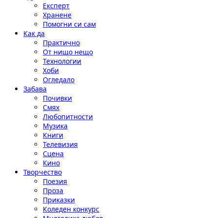
Експерт
Хранене
Помогни си сам
Как да
Практично
От нищо нещо
Технологии
Хоби
Огледало
Забава
Почивки
Смях
Любопитности
Музика
Книги
Телевизия
Сцена
Кино
Творчество
Поезия
Проза
Приказки
Коледен конкурс