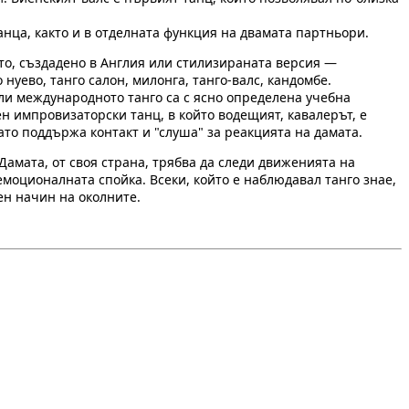
анца, както и в отделната функция на двамата партньори.
ото, създадено в Англия или стилизираната версия —
уево, танго салон, милонга, танго-валс, кандомбе.
ли международното танго са с ясно определена учебна
н импровизаторски танц, в който водещият, кавалерът, е
нато поддържа контакт и "слуша" за реакцията на дамата.
 Дамата, от своя страна, трябва да следи движенията на
 емоционалната спойка. Всеки, който е наблюдавал танго знае,
ен начин на околните.