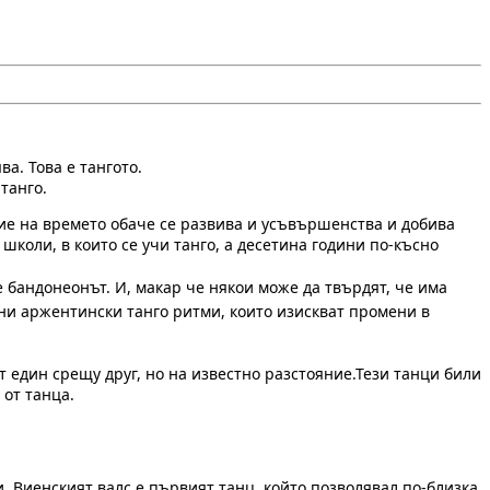
а. Това е тангото.
 танго.
ние на времето обаче се развива и усъвършенства и добива
школи, в които се учи танго, а десетина години по-късно
 бандонеонът. И, макар че някои може да твърдят, че има
чни аржентински танго ритми, които изискват промени в
 един срещу друг, но на известно разстояние.Тези танци били
 от танца.
. Виенският валс е първият танц, който позволявал по-близка