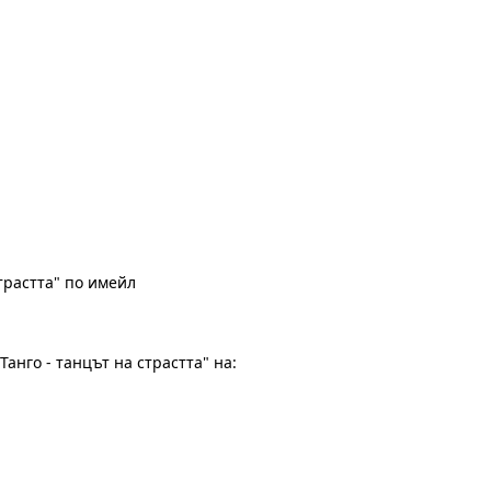
трастта" по имейл
анго - танцът на страстта" на: