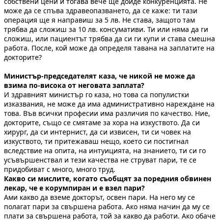
собствени цени и тогава вече ще дойде конкуренцията. Не
може да се спъва здравеопазването, да се каже: ти тази
операция ще я направиш за 5 лв. Не става, защото там
трябва да сложиш за 10 лв. консумативи. Ти или няма да ги
сложиш, или пациентът трябва да си ги купи и става смешна
работа. После, кой може да определя тавана на заплатите на
докторите?
Министър-председателят каза, че никой не може да
взима по-висока от неговата заплата?
И здравният министър го каза, но това са популистки
изказвания, не може да има административно нареждане на
това. Във всички професии има различия по качество. Ние,
докторите, също се смятаме за хора на изкуството. Да си
хирург, да си интернист, да си извисен, ти си човек на
изкуството, ти притежаваш нещо, което си постигнал
вследствие на опита, на интуицията, на знанието, ти си го
усъвършенствал и тези качества не струват пари, те се
придобиват с много, много труд.
Какво си мислите, когато съобщят за поредния обвинен
лекар, че е корумпиран и е взел пари?
Ами какво да вземе докторът, освен пари. На него му се
полагат пари за свършена работа. Ако няма начин да му се
плати за свършена работа, той за какво да работи. Ако обаче