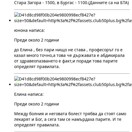
Стара Загора - 1500, в Бургас - 1100.(Данните са на БТА)
юнона написа:
Преди около 2 години
до Елина , без пари нищо не става , професорът го е
казал много точно,а това че държавата е абдикирала
от здравеопазването е факт,и поради това парите
определят правилата.
Елина написа:
Преди около 2 години
Между болния и неговата болест трябва да стоят само
лекарят и Бог, а сега там се намърдаха парите. И те
определят правилата.