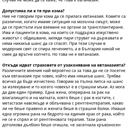
Допустима ли е тя при кома?
Ние не говорим при кома да се прилага евтаназия. Комите са
различни, когато имаме ситуация на мозъчна смърт, може
да се пристъпи към вземане на органи за трансплантиране.
Има и пациенти в кома, на които се поддържа изкуствено
животът с обдишване, хиляди пари струват на държавата и
няма никакъв шанс да се спасят. При тези случаи в
модерния свят се спира лечението, а в България никой не
смее да врътне копчето. Но това не е евтаназия.
Откъде идват страховете от узаконяване на евтаназията?
Различните мнения най-вероятно са за това да не се посегне
към евтаназия при човек, който има някакъв шанс. Трябва
всичко да бъде изчистено. Говорим за пълна липса на шанс
за излекуване и то когато човекът е в страшни мъки. Аз мога
да дам един пример. Една жена, оперирана за рак на
влагалището и на матката, която беше с рак в костите, с
метастази навсякъде и облъчвана с рентгенотерапия, какво
ли не беше правено и жената беше в страшни болки. Имаше
една огромна рана на бедрото на единия крак от рака, който
не се е спрял и от рентгеновата терапия. Тази рана
дотолкова дълбоко беше отишла, че засегнала кръвоносен