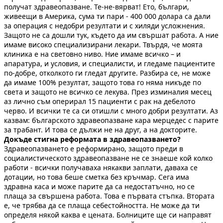
получат здравеопазване. Те-не-вярват! Ето, българи,
живеещи в Америка, сума ти пари - 400 000 долара са дали
за операция с недобри резултати и с хиляди усложнения.
Защото не са дошли тук, където да им свършат работа. А ние
имаме високо специализирани лекари. Твърдя, че моята
клиника е на световно ниво. Ние имаме всичко – и
апаратура, и условия, и специалисти, и гледаме пациентите
по-добре, отколкото ги гледат другите. Разбира се, не може
да имаме 100% резултат, защото това го няма никъде по
света и защото не всичко се лекува. През изминалия месец
аз лично съм оперирал 15 пациенти с рак на дебелото
черво. И всички те са си отишли с много добри резултати. Аз
казвам: българското здравеопазване кара мерцедес с парите
за трабант. И това се дължи не на друг, а на докторите.
Докъде стигна реформата в здравеопазването?
Здравеопазването е реформирано, защото преди в
социалистическото здравеопазване не се знаеше кой колко
работи - всички получаваха някакви заплати, даваха се
дотации, но това беше сметка без кръчмар. Сега има
здравна каса и може парите да са недостатъчно, но се
плаща за свършена работа. Това е първата стъпка. Втората
е, че трябва да се плаща себестойността. Не може да ти
определя някой каква е цената. Болниците ще си направят