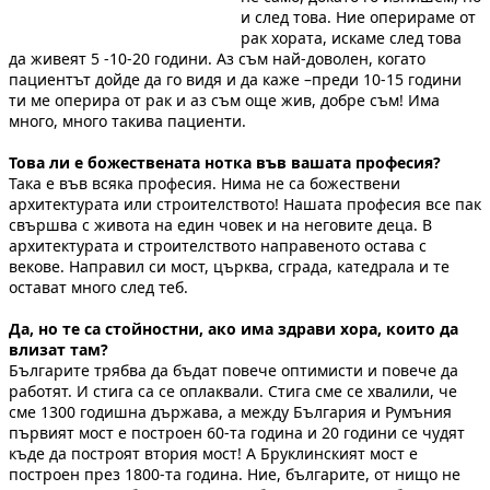
и след това. Ние оперираме от
рак хората, искаме след това
да живеят 5 -10-20 години. Аз съм най-доволен, когато
пациентът дойде да го видя и да каже –преди 10-15 години
ти ме оперира от рак и аз съм още жив, добре съм! Има
много, много такива пациенти.
Това ли е божествената нотка във вашата професия?
Така е във всяка професия. Нима не са божествени
архитектурата или строителството! Нашата професия все пак
свършва с живота на един човек и на неговите деца. В
архитектурата и строителството направеното остава с
векове. Направил си мост, църква, сграда, катедрала и те
остават много след теб.
Да, но те са стойностни, ако има здрави хора, които да
влизат там?
Българите трябва да бъдат повече оптимисти и повече да
работят. И стига са се оплаквали. Стига сме се хвалили, че
сме 1300 годишна държава, а между България и Румъния
първият мост е построен 60-та година и 20 години се чудят
къде да построят втория мост! А Бруклинският мост е
построен през 1800-та година. Ние, българите, от нищо не