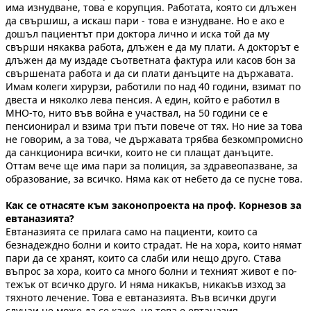
има изнудване, това е корупция. Работата, която си длъжен
да свършиш, а искаш пари - това е изнудване. Но е ако е
дошъл пациентът при доктора лично и иска той да му
свърши някаква работа, длъжен е да му плати. А докторът е
длъжен да му издаде съответната фактура или касов бон за
свършената работа и да си плати данъците на държавата.
Имам колеги хирурзи, работили по над 40 години, взимат по
двеста и няколко лева пенсия. А един, който е работил в
МНО-то, нито във война е участвал, на 50 години се е
пенсионирал и взима три пъти повече от тях. Но ние за това
не говорим, а за това, че държавата трябва безкомпромисно
да санкционира всички, които не си плащат данъците.
Оттам вече ще има пари за полиция, за здравеопазване, за
образование, за всичко. Няма как от небето да се пусне това.
Как се отнасяте към законопроекта на проф. Корнезов за
евтаназията?
Евтаназията се прилага само на пациенти, които са
безнадеждно болни и които страдат. Не на хора, които нямат
пари да се хранят, които са слаби или нещо друго. Става
въпрос за хора, които са много болни и техният живот е по-
тежък от всичко друго. И няма никакъв, никакъв изход за
тяхното лечение. Това е евтаназията. Във всички други
случаи не може да се каже, че това е евтаназия.