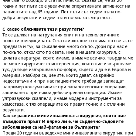
ние сме го обобщили статистически. Оказва се, че за 20
години пет пъти се е увеличила оперативната активност на
пациентите над 65 години. Пет пъти със седем пъти по-
добри резултати и седем пъти по-малка смъртност.
С какво обяснявате тези резултати?
Те се дължат на натрупания опит и на технологичните
новости в медицината. Сега всичко, което го има по света, се
предлага и тук, за съжаление много скъпо. Дори при нас е
по-скъпо, отколкото по света. Ние в нашата хирургия, с
цялата апаратура, която имаме, а имаме всичко, твърдим, че
не може хирургическа интервенция, която ние извършваме
тук, да бъде извършвана по-добре, където и да е в Европа и
Америка. Разбира се, цените, които дават, са крайно
недостатъчни и при нас пациентите трябва да заплащат
например консумативите при лапароскопските операции,
зашиването при някои дебелочревни операции. Имаме
ултразвукови скалпели, имаме модерни инструменти за
хемостаза, с тях операциите се правят точно и с отлични
резултати.
Как се развива миниинвазивната хирургия, която вие
въведохте пръв? И вярно ли е, че сърдечно-съдовите
заболявания са най-фатални за българите?
Преди 20 години въведохме миниинвазивната хирургия, при