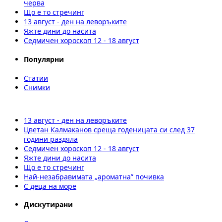
черва
Що е то стречинг
13 август - ден на леворъките
Яжте дини до насита
Седмичен хороскоп 12 - 18 август
Популярни
Статии
Снимки
13 август - ден на леворъките
Цветан Калмаканов среща годеницата си след 37
години раздяла
Седмичен хороскоп 12 - 18 август
Яжте дини до насита
Що е то стречинг
Най-незабравимата „ароматна” почивка
С деца на море
Дискутирани