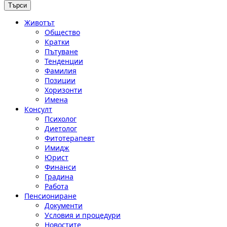
Животът
Общество
Кратки
Пътуване
Тенденции
Фамилия
Позиции
Хоризонти
Имена
Консулт
Психолог
Диетолог
Фитотерапевт
Имидж
Юрист
Финанси
Градина
Работа
Пенсиониране
Документи
Условия и процедури
Новостите