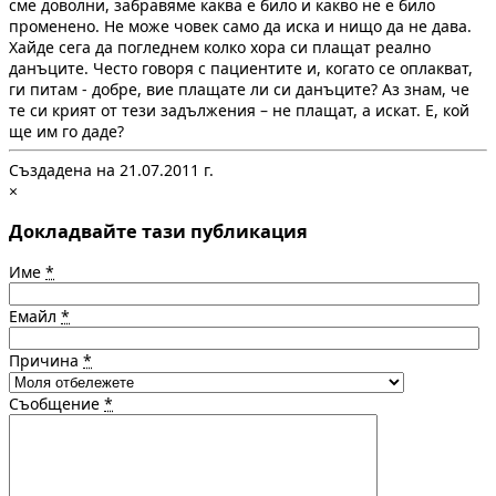
сме доволни, забравяме каква е било и какво не е било
променено. Не може човек само да иска и нищо да не дава.
Хайде сега да погледнем колко хора си плащат реално
данъците. Често говоря с пациентите и, когато се оплакват,
ги питам - добре, вие плащате ли си данъците? Аз знам, че
те си крият от тези задължения – не плащат, а искат. Е, кой
ще им го даде?
Създадена на 21.07.2011 г.
×
Докладвайте тази публикация
Име
*
Емайл
*
Причина
*
Съобщение
*