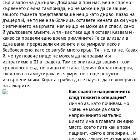
съд и започна да кърви. Докараха я при нас. Беше спряно
кървенето с една тампонада, но не можеше да се зашие,
защото тъканта представляваше нещо като дърво. Казах на
дъщеря й, че тя не е за болница, оставете жената да си умре
с изтичането на кръвта, нея нищо не може да я спаси, само
й удължавате мъките. А тя - как така ще я оставя! Казвам й -
какво са правели едно време римляните? Те са влизали в
една вана, прерязвали си вените и са умирали леко и
безболезнено, като се загуби много кръв. Тя – не, та не. Казах
й, че тук повече нищо не можем да направим и я
изпратихме в ІІІ-а градска. Там се опитаха да зашият този
кръвоносен съд, но нищо не стана. Целият й крак почерня,
след това го ампутираха и тя умря, но с още ненужно
изтърпени мъки. Хората трябва да се научат да се доверяват
на лекарите.
Как сваляте напрежението
след тежките операции?
Лично аз, като почивам. Но
човек не може да свали
напрежението напълно.
Винаги има в главата си едно
място, което пита как е този
пациент, който е опериран... И
не само, докато го изпишем, но