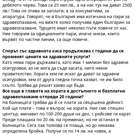
дебелото черво. Това са 25 хил.лв., а на нас тук ни дават 2500
лв.! Това не отива за заплати, а за консумативи, за
апаратура. Говорят, че в България има изтичана на пари за
здравеопазване, но вижте колко получава един българин за
здравеопазване. Турците имат няколко пъти повече от нас.
Ние говорим за официалните пари, иначе онези, които
вървят по частни линии, са още повече.
Спорът със здравната каса продължава с години да се
променят цените на здравните услуги?
Като няма пари държавата, като има 1 милион без здравни
осигуровки, аз не мога да съдя касата, нито някое
правителство. Хората хем не искат да дават за здравни
осигуровки, хем от друга гледна точка казват, че им било
скъпо. Трябва да решат какво ще бъде.
Все още в главите на хората е достъпното и безплатно
здравеопазване отпреди 20 години?
На болницата трябва да й се плати за свършена дейност.
Кой ще плати – това е въпрос на хората. Ние сме спешен
център, минават по 100-200 души на ден, с рейсове ги карат.
Преди плащаха по 20 лв. на преминал, но не останал в
болницата. Сега пак толкова се плаща, но до някаква
определена бройка. Получи се по 14 лв. на човек, а