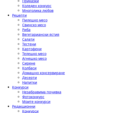
Приказки
Коледен конкурс
Многолика любов
Рецепти
Пилешко месо
Свинско месо
Риба
Вегетариански ястия
Салати
Тестени
Картофени
Телешко месо
Агнешко месо
Сирене
Колбаси
Домашно консервиране
Десерти
Напитки
Конкурси
Незабравима почивка
Фотоконкурс
Моите конкурси
Редакционни
Конкурси