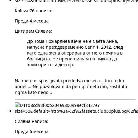
Koleva 76 написа:
Преди 4 месеца
Цитирам Силвиа:
Др Тома Пожарлиев вече не е Света Анна,
напусна преждевременно Септ 1, 2012, след
като една жена оперирана от него почина в
болницата. Не препоръчвам на никого да
ходи при този доктор.
Na men mi spasi jivota predi dva meseca... toi e edin
angel ... Ne pozvolqvam da petnqt imeto mu, zashtoto
nqma kato nego...
Силвиа написа:
Преди 6 месеца