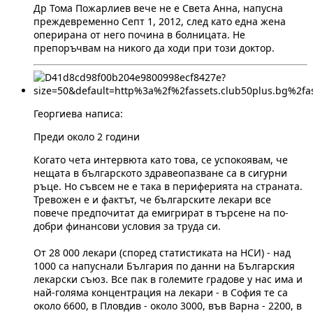
Др Тома Пожарлиев вече не е Света Анна, напусна
преждевременно Септ 1, 2012, след като една жена
оперирана от него почина в болницата. Не
препоръчвам на никого да ходи при този доктор.
Георгиева написа:
Преди около 2 години
Когато чета интервюта като това, се успокоявам, че
нещата в българското здравеопазване са в сигурни
ръце. Но съвсем не е така в периферията на страната.
Тревожен е и фактът, че българските лекари все
повече предпочитат да емигрират в търсене на по-
добри финансови условия за труда си.
От 28 000 лекари (според статистиката на НСИ) - над
1000 са напуснали България по данни на Българския
лекарски съюз. Все пак в големите градове у нас има и
най-голяма концентрация на лекари - в София те са
около 6600, в Пловдив - около 3000, във Варна - 2200, в