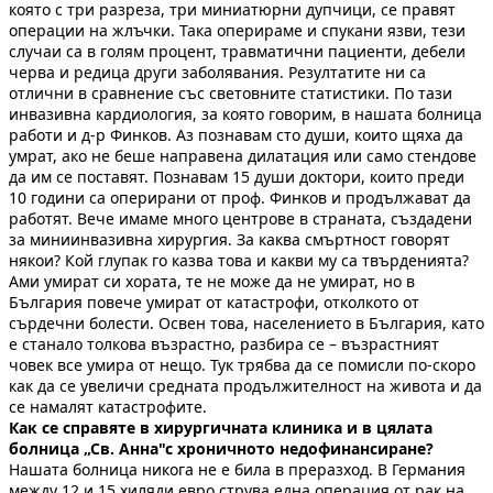
която с три разреза, три миниатюрни дупчици, се правят
операции на жлъчки. Така оперираме и спукани язви, тези
случаи са в голям процент, травматични пациенти, дебели
черва и редица други заболявания. Резултатите ни са
отлични в сравнение със световните статистики. По тази
инвазивна кардиология, за която говорим, в нашата болница
работи и д-р Финков. Аз познавам сто души, които щяха да
умрат, ако не беше направена дилатация или само стендове
да им се поставят. Познавам 15 души доктори, които преди
10 години са оперирани от проф. Финков и продължават да
работят. Вече имаме много центрове в страната, създадени
за миниинвазивна хирургия. За каква смъртност говорят
някои? Кой глупак го казва това и какви му са твърденията?
Ами умират си хората, те не може да не умират, но в
България повече умират от катастрофи, отколкото от
сърдечни болести. Освен това, населението в България, като
е станало толкова възрастно, разбира се – възрастният
човек все умира от нещо. Тук трябва да се помисли по-скоро
как да се увеличи средната продължителност на живота и да
се намалят катастрофите.
Как се справяте в хирургичната клиника и в цялата
болница „Св. Анна"с хроничното недофинансиране?
Нашата болница никога не е била в преразход. В Германия
между 12 и 15 хиляди евро струва една операция от рак на