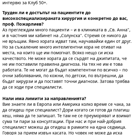
интервю за Клуб 50+.
Труден ли е достъпът на пациентите до
високоспециализираната хирургия и конкретно до вас,
проф. Пожарлиев?
Аз преглеждам много пациенти – и в клиниката в „Св. Анна",
и в частния ми кабинет на „Солунска". Стремя се никого да
не връщам. Явно хората идват там, научавайки един от друг.
Но за съжаление много интелигентни хора не отиват на
места, на които ще им помогнат. Всяко нещо си иска
качеството. Не може хората да се сърдят на джипитата, че
не им поставили правилна диагноза. На тях не им е това
работата. Те не могат да бъдат компетентни по всичко – по
очни заболявания, по кожни, по детски, по вътрешни, да
бъдат хирурзи и да поставят точни диагнози. Затова трябва
да се ходи при специалисти.
Нали има лимити за направленията?
Вие знаете ли в Европа или Америка колко време се чака, за
да отидеш при специалист? Дори когато си готов да платиш
кеш, няма да те запишат. Те там не се преуморяват и взимат
сума ти пари за консултации. При нас и при най-добрия
специалист можеш да отидеш в рамките на една седмица.
Говоря за прием извън касата. Но човек не може да иска