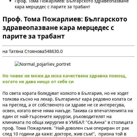
Проф. Тома Пожарлиев: Българското здравеопазване
кара мерцедес с парите за трабант
Проф. Тома Пожарлиев: Българското
здравеопазване кара мерцедес с
парите за трабант
на Татяна Стоянова
5
4863
0.0
Но човек не може да иска качествена здравна помощ,
когато не дава нищо от себе си
П
о света хората боледуват колкото в България, но не ходят
толкова късно на лекар. Българинът кара редовно колата си
на преглед, а от собственото си здраве не се интересува,
освен, когато вече няма накъде. Такива са впечатленията на
един от най-търсените хирурзи, ръководителят на
клиниката по обща хирургия в УМБАЛ "Св.Анна" в столицата
проф. Тома Пожарлиев. "Най-доволен съм опериран от рак
след 10 години да каже: докторе, жив съм!", призна той в