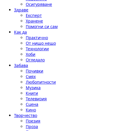
Осигуряване
Здраве
Експерт
Хранене
Помогни си сам
Как да
Практично
От нищо нещо
Технологии
Хоби
Огледало
Забава
Почивки
Смях
Любопитности
Музика
Книги
Телевизия
Сцена
Кино
Творчество
Поезия
Проза