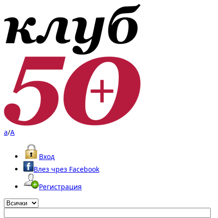
a
/
A
Вход
Влез чрез Facebook
Регистрация