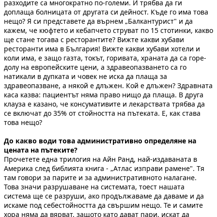
разходите са многократно по-големи. И трябва да ги
доплаща болницата от другата си дейност. Къде го има това
нещо? Я си представете да върнем „Балкантурист" и да
кажем, че кюфтето и кебапчето струват по 15 стотинки, какво
ще стане тогава с ресторантите? Вижте какви хубави
ресторанти има в България! Вижте какви хубави хотели и
коли има, е защо газта, токът, горивата, храната да са горе-
долу на европейските цени, а здравеопазването са го
натикали в дупката и човек не иска да плаща за
здравеопазване, а някой е длъжен. Кой е длъжен? Здравната
каса казва: пациентът няма право нищо да плаща. В друга
клауза е казано, че консумативите и лекарствата трябва да
се включат до 35% от стойността на пътеката. Е, как става
това нещо?
До какво води това административно определяне на
цената на пътеките?
Прочетете една трилогия на Айн Ранд, най-издаваната в
Америка след библията книга - „Атлас изправи рамене". Тя
там говори за парите и за административното налагане.
Това значи разрушаване на системата, тоест нашата
система ще се разруши, ако продължаваме да даваме и да
искаме под себестойността да свършим нещо. Те и самите
хора няма да вярват, защото като дават пари, искат да