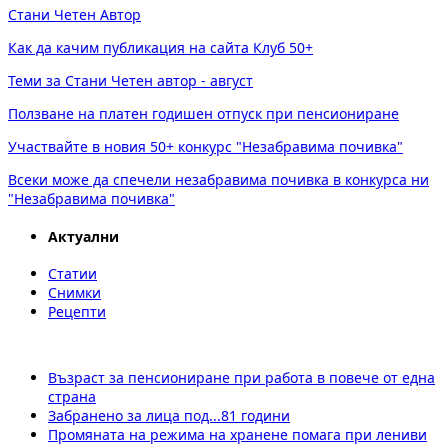
Стани Четен Автор
Как да качим публикация на сайта Клуб 50+
Теми за Стани Четен автор - август
Ползване на платен годишен отпуск при пенсиониране
Участвайте в новия 50+ конкурс "Незабравима почивка"
Всеки може да спечели незабравима почивка в конкурса ни
"Незабравима почивка"
Актуални
Статии
Снимки
Рецепти
Възраст за пенсиониране при работа в повече от една
страна
Забранено за лица под...81 години
Промяната на режима на хранене помага при лениви