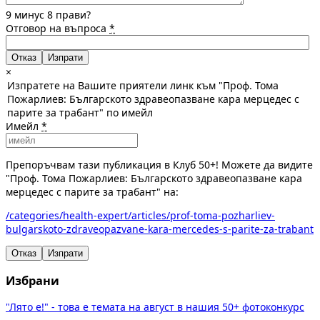
9 минус 8 прави?
Отговор на въпроса
*
Отказ
×
Изпратете на Вашите приятели линк към "Проф. Тома
Пожарлиев: Българското здравеопазване кара мерцедес с
парите за трабант" по имейл
Имейл
*
Препоръчвам тази публикация в Клуб 50+! Можете да видите
"Проф. Тома Пожарлиев: Българското здравеопазване кара
мерцедес с парите за трабант" на:
/categories/health-expert/articles/prof-toma-pozharliev-
bulgarskoto-zdraveopazvane-kara-mercedes-s-parite-za-trabant
Отказ
Изпрати
Избрани
"Лято е!" - това е темата на август в нашия 50+ фотоконкурс