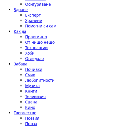
Осигуряване
Здраве
Експерт
Хранене
Помогни си сам
Как да
Практично
От нищо нещо
Технологии
Хоби
Огледало
Забава
Почивки
Смях
Любопитности
Музика
Книги
Телевизия
Сцена
Кино
Творчество
Поезия
Проза