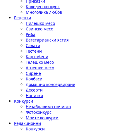
Приказки
Коледен конкурс
Многолика любов
Рецепти
Пилешко месо
Свинско месо
Риба
Вегетариански ястия
Салати
Тестени
Картофени
Телешко месо
Агнешко месо
Сирене
Колбаси
Домашно консервиране
Десерти
Напитки
Конкурси
Незабравима почивка
Фотоконкурс
Моите конкурси
Редакционни
Конкурси