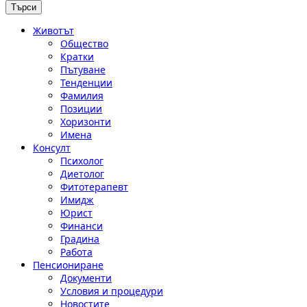
Животът
Общество
Кратки
Пътуване
Тенденции
Фамилия
Позиции
Хоризонти
Имена
Консулт
Психолог
Диетолог
Фитотерапевт
Имидж
Юрист
Финанси
Градина
Работа
Пенсиониране
Документи
Условия и процедури
Новостите