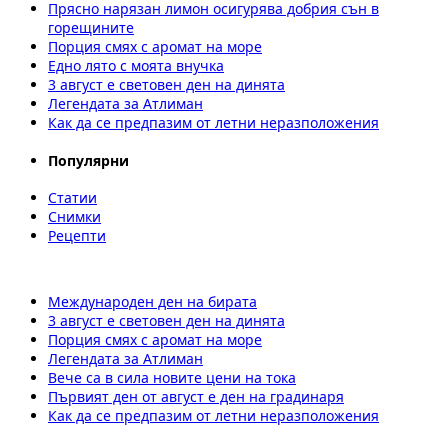
Прясно нарязан лимон осигурява добрия сън в
горещините
Порция смях с аромат на море
Едно лято с моята внучка
3 август е световен ден на динята
Легендата за Атлиман
Как да се предпазим от летни неразположения
Популярни
Статии
Снимки
Рецепти
Международен ден на бирата
3 август е световен ден на динята
Порция смях с аромат на море
Легендата за Атлиман
Вече са в сила новите цени на тока
Първият ден от август е ден на градинаря
Как да се предпазим от летни неразположения