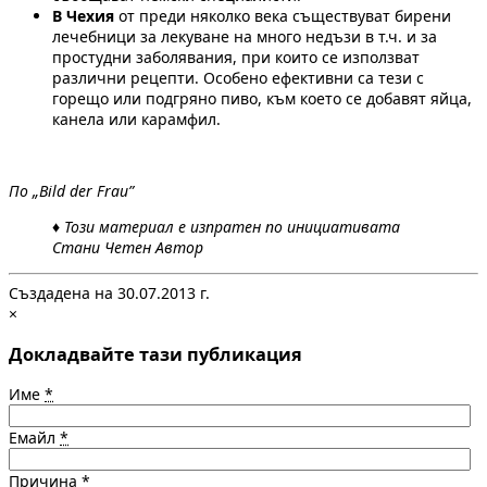
В Чехия
от преди няколко века съществуват бирени
лечебници за лекуване на много недъзи в т.ч. и за
простудни заболявания, при които се използват
различни рецепти. Особено ефективни са тези с
горещо или подгряно пиво, към което се добавят яйца,
канела или карамфил.
По „
Bild der Frau
”
♦ Този материал е изпратен по инициативата
Стани Четен Автор
Създадена на 30.07.2013 г.
×
Докладвайте тази публикация
Име
*
Емайл
*
Причина
*