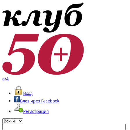
a
/
A
Вход
Влез чрез Facebook
Регистрация