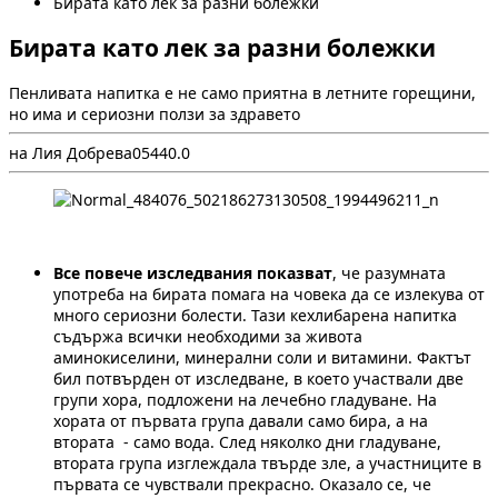
Бирата като лек за разни болежки
Бирата като лек за разни болежки
Пенливата напитка е не само приятна в летните горещини,
но има и сериозни ползи за здравето
на Лия Добрева
0
544
0.0
Все повече изследвания показват
, че разумната
употреба на бирата помага на човека да се излекува от
много сериозни болести. Тази кехлибарена напитка
съдържа всички необходими за живота
аминокиселини, минерални соли и витамини. Фактът
бил потвърден от изследване, в което участвали две
групи хора, подложени на лечебно гладуване. На
хората от първата група давали само бира, а на
втората - само вода. След няколко дни гладуване,
втората група изглеждала твърде зле, а участниците в
първата се чувствали прекрасно. Оказало се, че