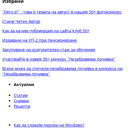
Избрани
"Лято е!" - това е темата на август в нашия 50+ фотоконкурс
Стани Четен Автор
Как да качим публикация на сайта Клуб 50+
Издаване на УП-2 при пенсиониране
Закупуване на осигурителен стаж за обучение
Участвайте в новия 50+ конкурс "Незабравима почивка"
Всеки може да спечели незабравима почивка в конкурса ни
"Незабравима почивка"
Актуални
Статии
Снимки
Рецепти
Как да сложим парола на Windows?