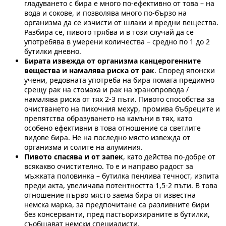
гладуването с бира е много по-ефективно от това – на
вода и сокове, и позволява много по-бързо на
организма да се изчисти от шлаки и вредни вещества.
Разбира се, пивото трябва и в този случай да се
употребява в умерени количества – средно по 1 до 2
бутилки дневно.
Бирата извежда от организма канцерогенните
вещества и намалява риска от рак
. Според японски
учени, редовната употреба на бира помага предимно
срещу рак на стомаха и рак на хранопровода /
намалява риска от тях 2-3 пъти. Пивото способства за
очистването на пикочния мехур, промива бъбреците и
препятства образуването на камъни в тях, като
особено ефективни в това отношение са светлите
видове бира. Не на последно място извежда от
организма и солите на алуминия.
Пивото спасява и от запек
, като действа по-добре от
всякакво очистително. То е и направо радост за
мъжката половинка – бутилка пенлива течност, изпита
преди акта, увеличава потентността 1,5-2 пъти. В това
отношение първо място заема бира от известна
немска марка, за предпочитане са разливните бири
без консерванти, пред пастьоризираните в бутилки,
съобщават немски специалисти.