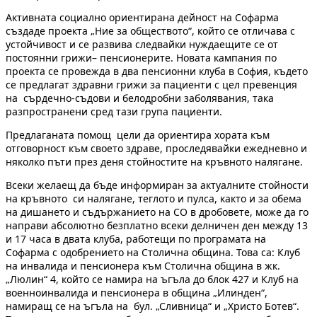
Активната социално ориентирана дейност на Софарма
създаде проекта „Ние за обществото“, който се отличава с
устойчивост и се развива следвайки нуждаещите се от
постоянни грижи– пенсионерите. Новата кампания по
проекта се провежда в два пенсионни клуба в София, където
се предлагат здравни грижи за пациенти с цел превенция
на сърдечно-съдови и белодробни заболявания, така
разпространени сред тази група пациенти.
Предлаганата помощ цели да ориентира хората към
отговорност към своето здраве, проследявайки ежедневно и
няколко пъти през деня стойностите на кръвното налягане.
Всеки желаещ да бъде информиран за актуалните стойности
на кръвното си налягане, теглото и пулса, както и за обема
на дишането и съдържанието на СО в дробовете, може да го
направи абсолютно безплатно всеки делничен ден между 13
и 17 часа в двата клуба, работещи по програмата на
Софарма с одобрението на Столична община. Това са: Клуб
на инвалида и пенсионера към Столична община в жк.
„Люлин“ 4, който се намира на ъгъла до блок 427 и Клуб на
военноинвалида и пенсионера в община „Илинден“,
намиращ се на ъгъла на бул. „Сливница“ и „Христо Ботев“.