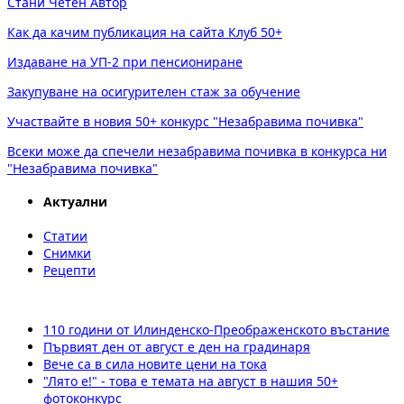
Стани Четен Автор
Как да качим публикация на сайта Клуб 50+
Издаване на УП-2 при пенсиониране
Закупуване на осигурителен стаж за обучение
Участвайте в новия 50+ конкурс "Незабравима почивка"
Всеки може да спечели незабравима почивка в конкурса ни
"Незабравима почивка"
Актуални
Статии
Снимки
Рецепти
110 години от Илинденско-Преображенското въстание
Първият ден от август е ден на градинаря
Вече са в сила новите цени на тока
"Лято е!" - това е темата на август в нашия 50+
фотоконкурс