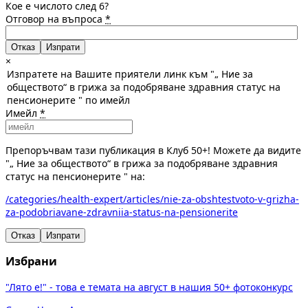
Кое е числото след 6?
Отговор на въпроса
*
Отказ
×
Изпратете на Вашите приятели линк към "„ Ние за
обществото“ в грижа за подобряване здравния статус на
пенсионерите " по имейл
Имейл
*
Препоръчвам тази публикация в Клуб 50+! Можете да видите
"„ Ние за обществото“ в грижа за подобряване здравния
статус на пенсионерите " на:
/categories/health-expert/articles/nie-za-obshtestvoto-v-grizha-
za-podobriavane-zdravniia-status-na-pensionerite
Отказ
Изпрати
Избрани
"Лято е!" - това е темата на август в нашия 50+ фотоконкурс