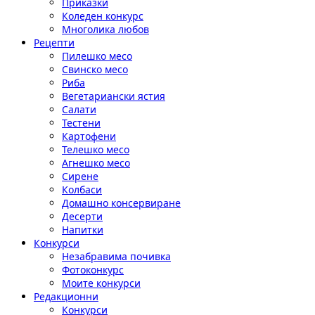
Приказки
Коледен конкурс
Многолика любов
Рецепти
Пилешко месо
Свинско месо
Риба
Вегетариански ястия
Салати
Тестени
Картофени
Телешко месо
Агнешко месо
Сирене
Колбаси
Домашно консервиране
Десерти
Напитки
Конкурси
Незабравима почивка
Фотоконкурс
Моите конкурси
Редакционни
Конкурси