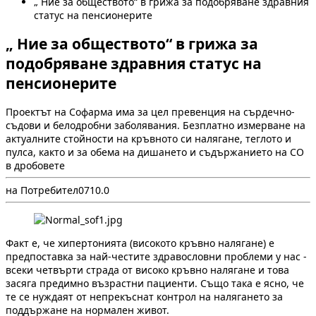
„ Ние за обществото“ в грижа за подобряване здравния
статус на пенсионерите
„ Ние за обществото“ в грижа за
подобряване здравния статус на
пенсионерите
Проектът на Софарма има за цел превенция на сърдечно-
съдови и белодробни заболявания. Безплатно измерване на
актуалните стойности на кръвното си налягане, теглото и
пулса, както и за обема на дишането и съдържанието на СО
в дробовете
на Потребител
0
71
0.0
Факт е, че хипертонията (високото кръвно налягане) е
предпоставка за най-честите здравословни проблеми у нас -
всеки четвърти страда от високо кръвно налягане и това
засяга предимно възрастни пациенти. Също така е ясно, че
те се нуждаят от непрекъснат контрол на налягането за
поддържане на нормален живот.