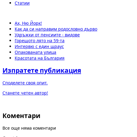
Статии
Ах, Ню Йорк!
Как да си направим родословно дърво
Удръжки от пенсиите - видове
Горещото лято на 59-та
Интервю с един щраус
Опакованата улица
Красотата на България
Изпратете публикация
Споделете своя опит.
Станете четен автор!
Коментари
Все още няма коментари