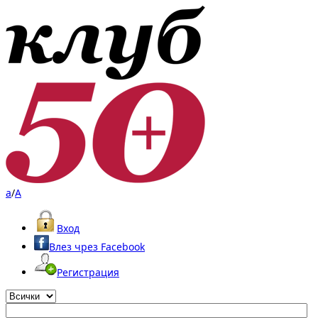
a
/
A
Вход
Влез чрез Facebook
Регистрация