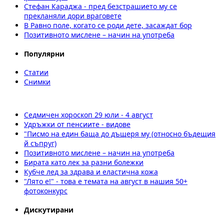
Стефан Караджа - пред безстрашието му се
прекланяли дори враговете
В Равно поле, когато се роди дете, засаждат бор
Позитивното мислене – начин на употреба
Популярни
Статии
Снимки
Седмичен хороскоп 29 юли - 4 август
Удръжки от пенсиите - видове
"Писмо на един баща до дъщеря му (относно бъдещия
й съпруг)
Позитивното мислене – начин на употреба
Бирата като лек за разни болежки
Кубче лед за здрава и еластична кожа
"Лято е!" - това е темата на август в нашия 50+
фотоконкурс
Дискутирани