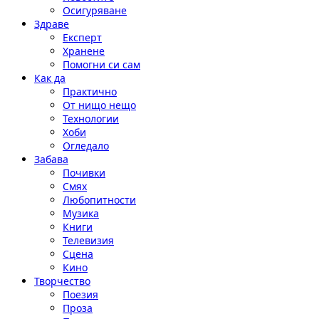
Осигуряване
Здраве
Експерт
Хранене
Помогни си сам
Как да
Практично
От нищо нещо
Технологии
Хоби
Огледало
Забава
Почивки
Смях
Любопитности
Музика
Книги
Телевизия
Сцена
Кино
Творчество
Поезия
Проза