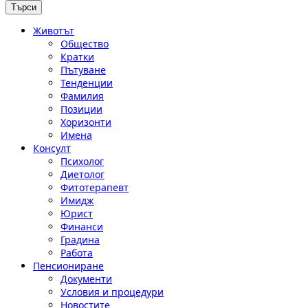
Животът
Общество
Кратки
Пътуване
Тенденции
Фамилия
Позиции
Хоризонти
Имена
Консулт
Психолог
Диетолог
Фитотерапевт
Имидж
Юрист
Финанси
Градина
Работа
Пенсиониране
Документи
Условия и процедури
Новостите