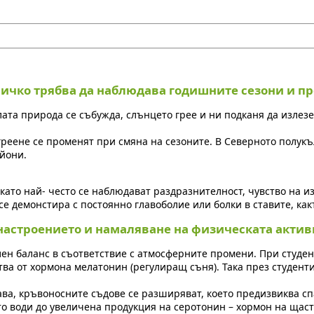
всичко трябва да наблюдава годишните сезони и пр
лата природа се събужда, слънцето грее и ни подканя да излез
греене се променят при смяна на сезоните. В Северното полукъ
айони.
като най- често се наблюдават раздразнителност, чувство на 
е демонстира с постоянно главоболие или болки в ставите, какт
настроението и намаляване на физическата активн
н баланс в съответствие с атмосферните промени. При студен
ва от хормона мелатонин (регулиращ съня). Така през студент
ава, кръвоносните съдове се разширяват, което предизвиква сп
то води до увеличена продукция на серотонин – хормон на щас