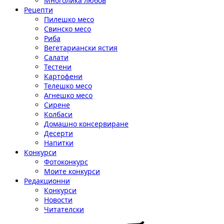
Многолика любов
Рецепти
Пилешко месо
Свинско месо
Риба
Вегетариански ястия
Салати
Тестени
Картофени
Телешко месо
Агнешко месо
Сирене
Колбаси
Домашно консервиране
Десерти
Напитки
Конкурси
Фотоконкурс
Моите конкурси
Редакционни
Конкурси
Новости
Читателски