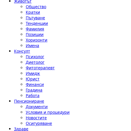
Животът
Общество
Кратки
Пътуване
Тенденции
Фамилия
Позиции
Хоризонти
Имена
Консулт
Психолог
Диетолог
Фитотерапевт
Имидж
Юрист
Финанси
Градина
Работа
Пенсиониране
Документи
Условия и процедури
Новостите
Осигуряване
Здраве