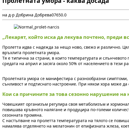
Пролетната умора - каква досада
на д-р Добрина Добрева
0
765
0.0
„Лекарят, който иска да лекува почтено, преди 
Пролетта идва с надежда за нещо ново, свежо и различно. Ця
връхлита пролетната умора.
Тя е типична за страни, в които температурата и слънчевото 
средата на април и засяга около 50% от населението в тези р
Пролетната умора се манифестира с разнообразни симптоми, 
сънливост и подтиснато настроение. При някои хора може да с
Кои са причините за това сезонно нарушение на 
Човешкият организъм регулира своя метаболизъм и хормонале
повишава кръвното налягане и продуцира по-големи количест
сезонната промяна.
С настъпване на пролетта температурата на тялото се повиш
намалява отделянето на мелатонин от епифизната жлеза, кое