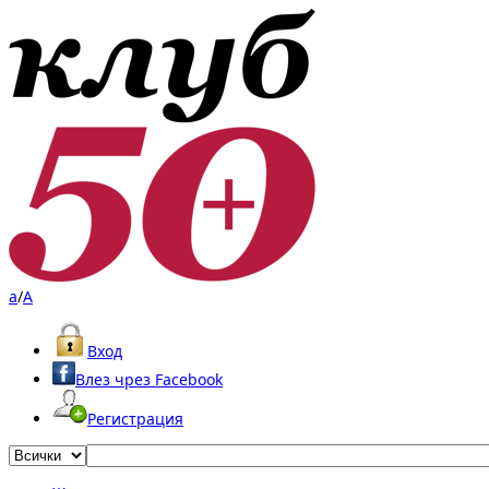
a
/
A
Вход
Влез чрез Facebook
Регистрация