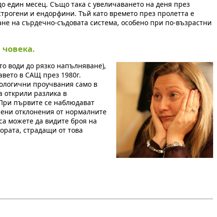
до един месец. Също така с увеличаването на деня през
строгени и ендорфини. Тъй като времето през пролетта е
ане на сърдечно-съдовата система, особено при по-възрастни
 човека.
то води до рязко напълняване),
авето в САЩ през 1980г.
иологични проучвания само в
а открили разлика в
 При първите се наблюдават
рени отклонения от нормалните
са можете да видите броя на
 хората, страдащи от това