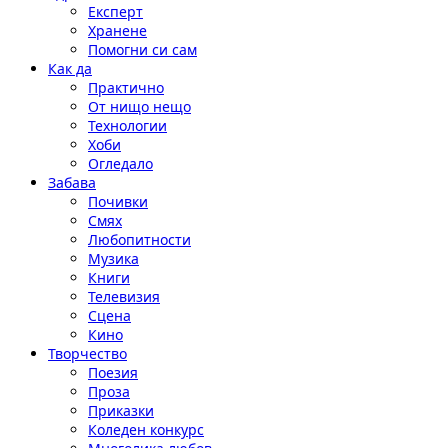
Експерт
Хранене
Помогни си сам
Как да
Практично
От нищо нещо
Технологии
Хоби
Огледало
Забава
Почивки
Смях
Любопитности
Музика
Книги
Телевизия
Сцена
Кино
Творчество
Поезия
Проза
Приказки
Коледен конкурс