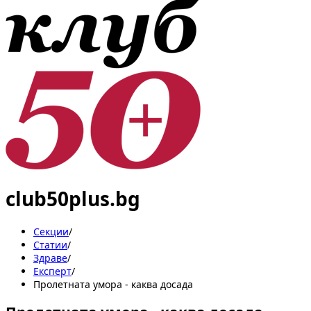
club50plus.bg
Секции
/
Статии
/
Здраве
/
Експерт
/
Пролетната умора - каква досада