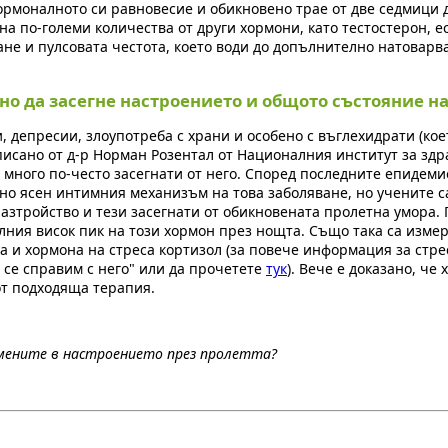
хормоналното си равновесие и обикновено трае от две седмици 
а по-големи количества от други хормони, като тестостерон, е
не и пулсовата честота, което води до допълнително натоварв
но да засегне настроението и общото състояние на
 депресии, злоупотреба с храни и особено с въглехидрати (кое
писано от д-р Норман Розентал от Националния институт за здр
 много по-често засегнати от него. Според последните епидем
лно ясен интимния механизъм на това заболяване, но учените с
азтройство и тези засегнати от обикновената пролетна умора.
алния висок пик на този хормон през нощта. Също така са изме
 и хормона на стреса кортизол (за повече информация за стре
а се справим с него" или да прочетете
тук
). Вече е доказано, че
от подходяща терапия.
ромените в настроението през пролетта?