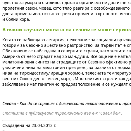
чувство за умора и сънливост докато организма не достигне 
пролетния сезон, човешкото тяло реагира с освобождаването н
доста променливо, нстъпват резки промени в кръвното нялага
и болни хора.
В някои случаи смяната на сезоните може сериоз
Когато се наблюдава летаргия, нежелание за социални връзки,
говорим за Сезонно афективно разтройство. За първи път е о
Обикновено се наблюдава в северните страни, като жените са
Америка от него страдат над 25 млн.души. Все още не е напъ
мелатониновия синтез на страдащите от Сезонно ефективно р
увеличени нива на мелатонин през деня, за разлика от норм
нива на тироидостимулиращия хормон, телесната температура
вестник Силен ден от месец март, „Многоликият стрес и как д
заболяване имат генетично предразположение и се нуждаят 
Следва - Как да се справим с физическото неразположение и п
Статията е публикувана първоначално във в-к "Силен ден".
Създадена на 23.04.2013 г.
×