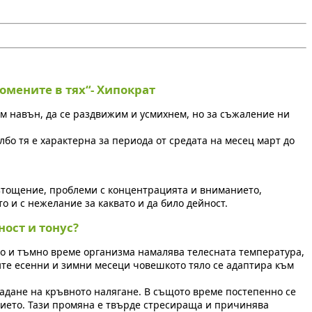
омените в тях“- Хипократ
ем навън, да се раздвижим и усмихнем, но за съжаление ни
лбо тя е характерна за периода от средата на месец март до
изтощение, проблеми с концентрацията и вниманието,
о и с нежелание за каквато и да било дейност.
ост и тонус?
о и тъмно време организма намалява телесната температура,
ите есенни и зимни месеци човешкото тяло се адаптира към
адане на кръвното налягане. В същото време постепенно се
тието. Тази промяна е твърде стресираща и причинява